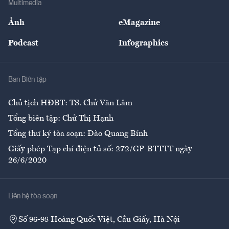
Multimedia
Sự kiện
Nhân lực
Ảnh
eMagazine
Đẹp +
An sinh
Podcast
Infographics
Giải trí
Y tế
Nhà
Ban Biên tập
Ẩm thực
Chủ tịch HĐBT: TS. Chử Văn Lâm
Tổng biên tập: Chử Thị Hạnh
Tổng thư ký tòa soạn: Đào Quang Bính
Giấy phép Tạp chí điện tử số: 272/GP-BTTTT ngày
26/6/2020
Liên hệ tòa soạn
Số 96-98 Hoàng Quốc Việt, Cầu Giấy, Hà Nội