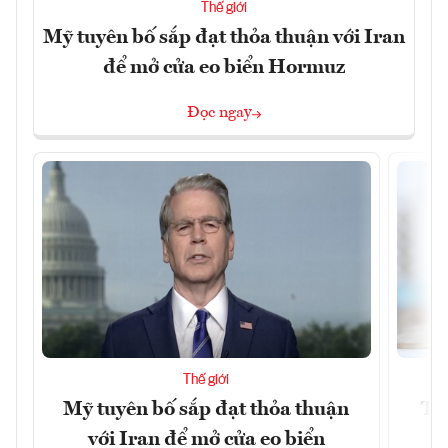
Thế giới
Mỹ tuyên bố sắp đạt thỏa thuận với Iran
để mở cửa eo biển Hormuz
Đọc ngay
Thế giới
Mỹ tuyên bố sắp đạt thỏa thuận
Tr
với Iran để mở cửa eo biển
th