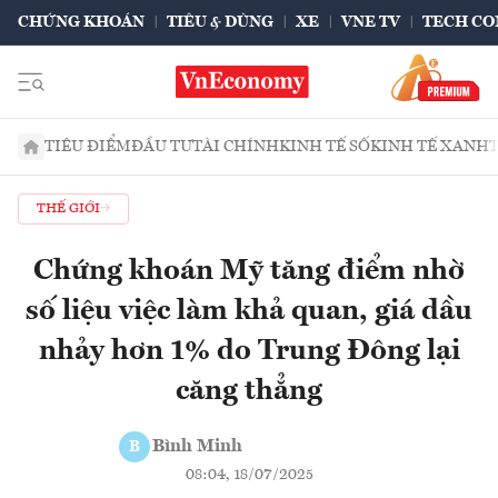
CHỨNG KHOÁN
TIÊU & DÙNG
XE
VNE TV
TECH CO
TIÊU ĐIỂM
ĐẦU TƯ
TÀI CHÍNH
KINH TẾ SỐ
KINH TẾ XANH
THẾ GIỚI
Chứng khoán Mỹ tăng điểm nhờ
số liệu việc làm khả quan, giá dầu
nhảy hơn 1% do Trung Đông lại
căng thẳng
Bình Minh
B
08:04, 18/07/2025