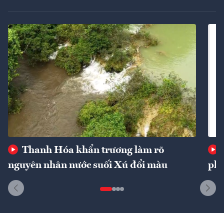
Thanh Hóa khẩn trương làm rõ
nguyên nhân nước suối Xú đổi màu
phí