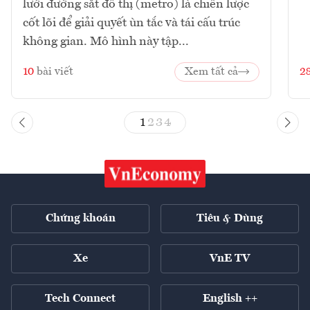
lưới đường sắt đô thị (metro) là chiến lược
cốt lõi để giải quyết ùn tắc và tái cấu trúc
không gian. Mô hình này tập...
10
bài viết
Xem tất cả
2
1
2
3
4
Chứng khoán
Tiêu & Dùng
Xe
VnE TV
Tech Connect
English ++