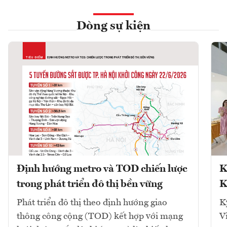
Dòng sự kiện
Định hướng metro và TOD chiến lược
K
trong phát triển đô thị bền vững
K
Phát triển đô thị theo định hướng giao
K
thông công cộng (TOD) kết hợp với mạng
V