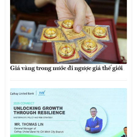
Giá vàng trong nước đi ngược giá thế giới