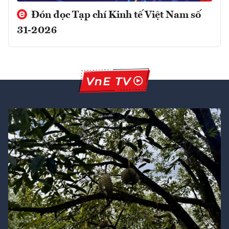
Đón đọc Tạp chí Kinh tế Việt Nam số
31-2026