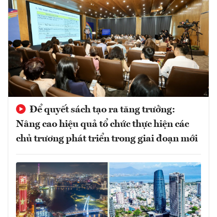
Để quyết sách tạo ra tăng trưởng:
Nâng cao hiệu quả tổ chức thực hiện các
chủ trương phát triển trong giai đoạn mới