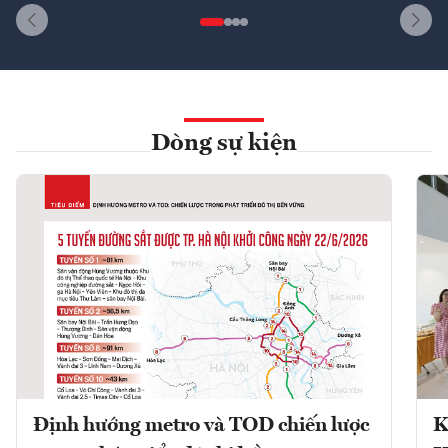
Dòng sự kiện
Định hướng metro và TOD chiến lược
K