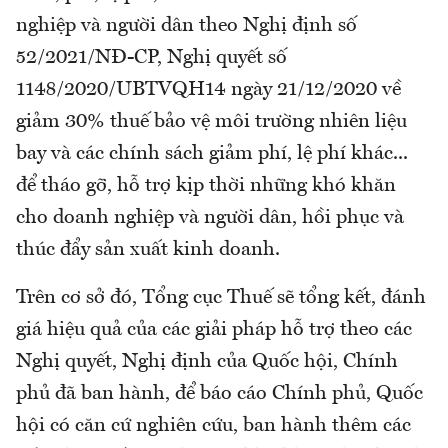
nghiệp và người dân theo Nghị định số
52/2021/NĐ-CP, Nghị quyết số
1148/2020/UBTVQH14 ngày 21/12/2020 về
giảm 30% thuế bảo vệ môi trường nhiên liệu
bay và các chính sách giảm phí, lệ phí khác...
để tháo gỡ, hỗ trợ kịp thời những khó khăn
cho doanh nghiệp và người dân, hồi phục và
thúc đẩy sản xuất kinh doanh.
Trên cơ sở đó, Tổng cục Thuế sẽ tổng kết, đánh
giá hiệu quả của các giải pháp hỗ trợ theo các
Nghị quyết, Nghị định của Quốc hội, Chính
phủ đã ban hành, để báo cáo Chính phủ, Quốc
hội có căn cứ nghiên cứu, ban hành thêm các