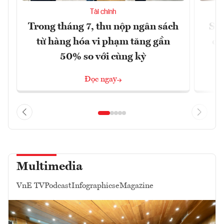
Tài chính
Trong tháng 7, thu nộp ngân sách
Sửa
từ hàng hóa vi phạm tăng gần
ca
50% so với cùng kỳ
Đọc ngay
Multimedia
VnE TV
Podcast
Infographics
eMagazine