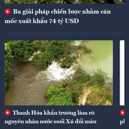
Ba giải pháp chiến lược nhằm cán
mốc xuất khẩu 74 tỷ USD
Thanh Hóa khẩn trương làm rõ
nguyên nhân nước suối Xú đổi màu
phí