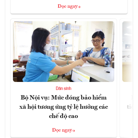
Đọc ngay
Dân sinh
Bộ Nội vụ: Mức đóng bảo hiểm
Bộ
xã hội tương ứng tỷ lệ hưởng các
tiề
chế độ cao
Đọc ngay