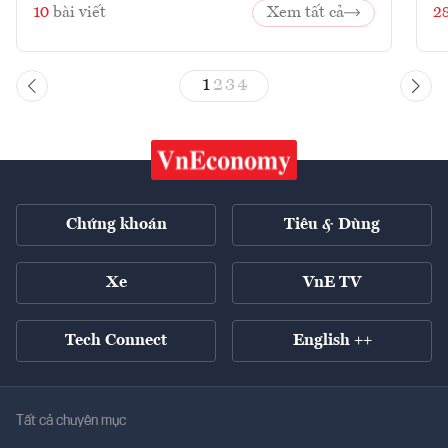
10
bài viết
Xem tất cả
2
1
2
3
4
Chứng khoán
Tiêu & Dùng
Xe
VnE TV
Tech Connect
English ++
Tất cả chuyên mục