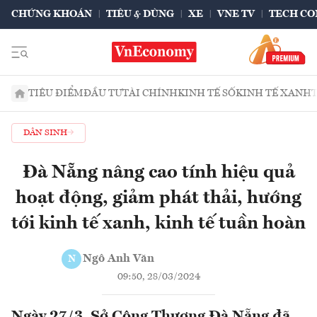
CHỨNG KHOÁN
TIÊU & DÙNG
XE
VNE TV
TECH CO
TIÊU ĐIỂM
ĐẦU TƯ
TÀI CHÍNH
KINH TẾ SỐ
KINH TẾ XANH
DÂN SINH
Đà Nẵng nâng cao tính hiệu quả
hoạt động, giảm phát thải, hướng
tới kinh tế xanh, kinh tế tuần hoàn
Ngô Anh Văn
N
09:50, 28/03/2024
Ngày 27/3, Sở Công Thương Đà Nẵng đã