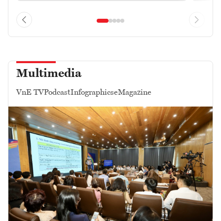
Multimedia
VnE TV
Podcast
Infographics
eMagazine