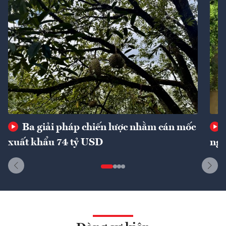
Ba giải pháp chiến lược nhằm cán mốc
xuất khẩu 74 tỷ USD
ngu