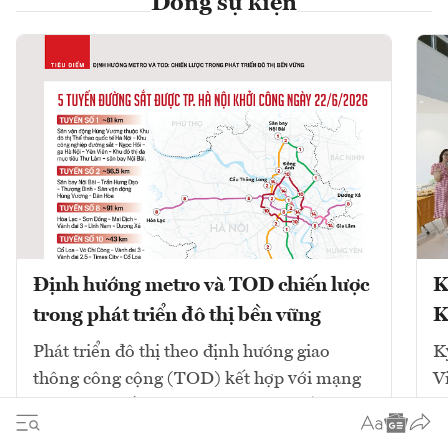
Dòng sự kiện
Định hướng metro và TOD chiến lược
K
trong phát triển đô thị bền vững
K
Phát triển đô thị theo định hướng giao
K
thông công cộng (TOD) kết hợp với mạng
V
lưới đường sắt đô thị (metro) là chiến lược
cốt lõi để giải quyết ùn tắc và tái cấu trúc