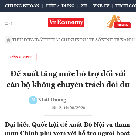
CHỨNG KHOÁN
TIÊU & DÙNG
XE
VNE TV
TECH CO
TIÊU ĐIỂM
ĐẦU TƯ
TÀI CHÍNH
KINH TẾ SỐ
KINH TẾ XANH
DÂN SINH
Đề xuất tăng mức hỗ trợ đối với
cán bộ không chuyên trách dôi dư
Nhật Dương
N
16:42, 14/05/2025
Đại biểu Quốc hội đề xuất Bộ Nội vụ tham
mưu Chính phủ xem xét hỗ trợ người hoạt