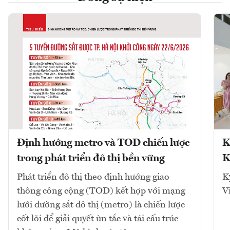
Định hướng metro và TOD chiến lược
K
trong phát triển đô thị bền vững
K
Phát triển đô thị theo định hướng giao
K
thông công cộng (TOD) kết hợp với mạng
V
lưới đường sắt đô thị (metro) là chiến lược
cốt lõi để giải quyết ùn tắc và tái cấu trúc