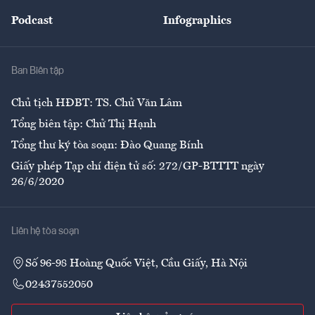
Đẹp +
An sinh
Podcast
Infographics
Giải trí
Y tế
Nhà
Ban Biên tập
Ẩm thực
Chủ tịch HĐBT: TS. Chử Văn Lâm
Tổng biên tập: Chử Thị Hạnh
Tổng thư ký tòa soạn: Đào Quang Bính
Giấy phép Tạp chí điện tử số: 272/GP-BTTTT ngày
26/6/2020
Liên hệ tòa soạn
Số 96-98 Hoàng Quốc Việt, Cầu Giấy, Hà Nội
02437552050