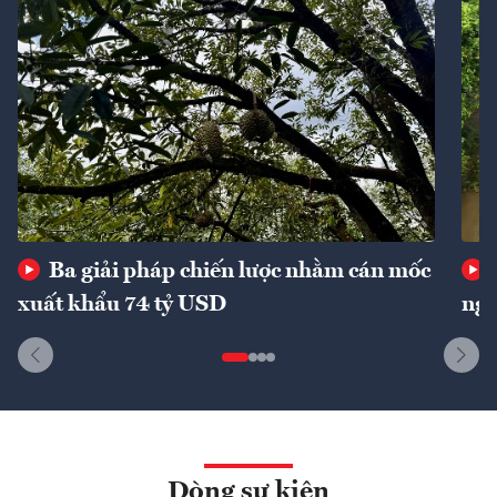
Ba giải pháp chiến lược nhằm cán mốc
xuất khẩu 74 tỷ USD
ngu
Dòng sự kiện