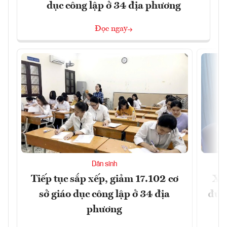
dục công lập ở 34 địa phương
Đọc ngay
Dân sinh
Tiếp tục sắp xếp, giảm 17.102 cơ
Xây
sở giáo dục công lập ở 34 địa
đúng
phương