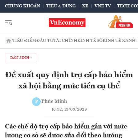
CHỨNG KHOÁN
TIÊU & DÙNG
XE
VNE TV
TECH CO
TIÊU ĐIỂM
ĐẦU TƯ
TÀI CHÍNH
KINH TẾ SỐ
KINH TẾ XANH
DÂN SINH
Đề xuất quy định trợ cấp bảo hiểm
xã hội bằng mức tiền cụ thể
Phúc Minh
P
16:32, 13/03/2023
Các chế độ trợ cấp bảo hiểm gắn với mức
lương cơ sở sẽ được sửa đổi theo hướng