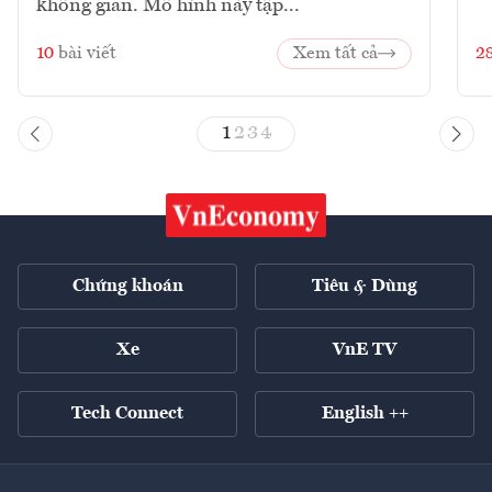
không gian. Mô hình này tập...
10
bài viết
Xem tất cả
2
1
2
3
4
Chứng khoán
Tiêu & Dùng
Xe
VnE TV
Tech Connect
English ++