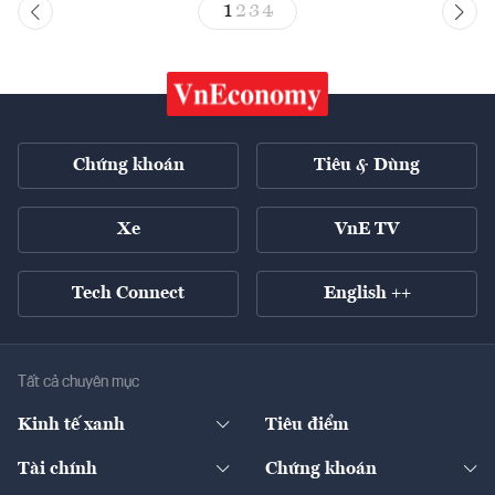
1
2
3
4
Chứng khoán
Tiêu & Dùng
Xe
VnE TV
Tech Connect
English ++
Tất cả chuyên mục
Kinh tế xanh
Tiêu điểm
Chuyển động xanh
Tài chính
Chứng khoán
Pháp lý