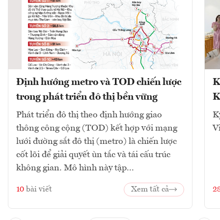
Định hướng metro và TOD chiến lược
K
trong phát triển đô thị bền vững
K
Phát triển đô thị theo định hướng giao
K
thông công cộng (TOD) kết hợp với mạng
V
lưới đường sắt đô thị (metro) là chiến lược
cốt lõi để giải quyết ùn tắc và tái cấu trúc
không gian. Mô hình này tập...
10
bài viết
Xem tất cả
2