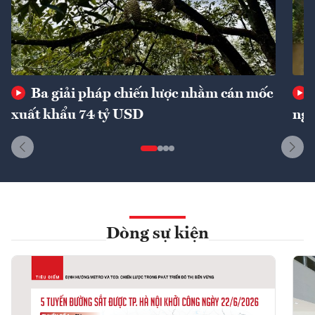
Ba giải pháp chiến lược nhằm cán mốc
xuất khẩu 74 tỷ USD
ngu
Dòng sự kiện