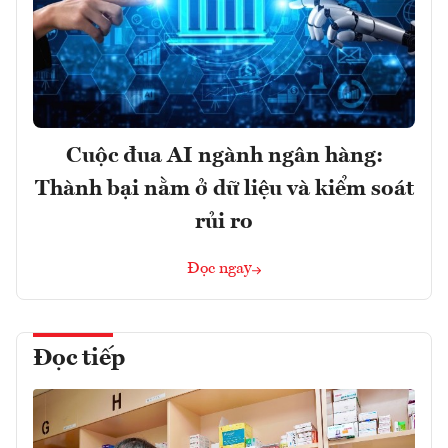
Cuộc đua AI ngành ngân hàng:
Thành bại nằm ở dữ liệu và kiểm soát
rủi ro
Đọc ngay
Đọc tiếp