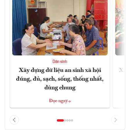
Dân sinh
Xây dựng dữ liệu an sinh xã hội
Xây
đúng, đủ, sạch, sống, thống nhất,
dùng chung
Đọc ngay