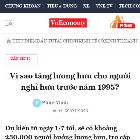
CHỨNG KHOÁN
TIÊU & DÙNG
XE
VNE TV
TECH CO
TIÊU ĐIỂM
ĐẦU TƯ
TÀI CHÍNH
KINH TẾ SỐ
KINH TẾ XANH
DÂN SINH
Vì sao tăng lương hưu cho người
nghỉ hưu trước năm 1995?
Phúc Minh
P
15:45, 06/03/2023
Dự kiến từ ngày 1/7 tới, sẽ có khoảng
230.000 người hưởng lương hưu, trợ cấp