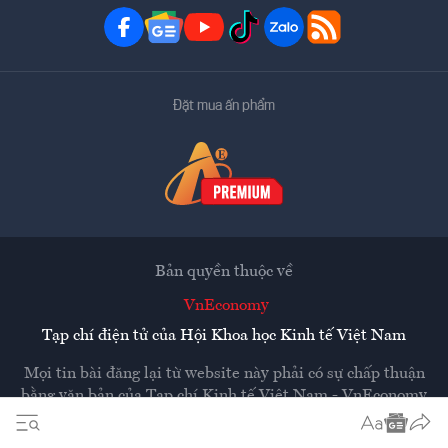
Đặt mua ấn phẩm
Bản quyền thuộc về
VnEconomy
Tạp chí điện tử của Hội Khoa học Kinh tế Việt Nam
Mọi tin bài đăng lại từ website này phải có sự chấp thuận
bằng văn bản của
Tạp chí Kinh tế Việt Nam - VnEconomy
Các trang liên kết ra ngoài sẽ được mở ra ở cửa sổ mới.