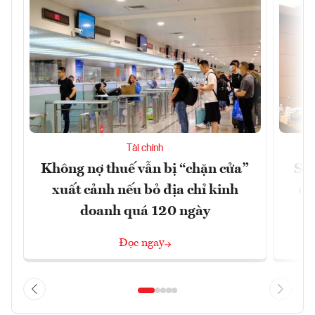
Tài chính
Không nợ thuế vẫn bị “chặn cửa”
Sửa
xuất cảnh nếu bỏ địa chỉ kinh
ca
doanh quá 120 ngày
Đọc ngay