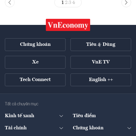
1
2
3
4
Chứng khoán
Tiêu & Dùng
Xe
VnE TV
Tech Connect
English ++
Tất cả chuyên mục
Kinh tế xanh
Tiêu điểm
Chuyển động xanh
Tài chính
Chứng khoán
Pháp lý