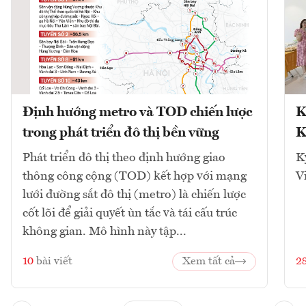
Định hướng metro và TOD chiến lược
K
trong phát triển đô thị bền vững
K
Phát triển đô thị theo định hướng giao
K
thông công cộng (TOD) kết hợp với mạng
V
lưới đường sắt đô thị (metro) là chiến lược
cốt lõi để giải quyết ùn tắc và tái cấu trúc
không gian. Mô hình này tập...
10
bài viết
Xem tất cả
2