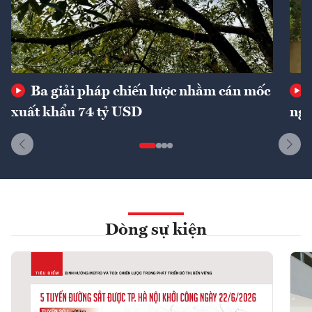
Ba giải pháp chiến lược nhằm cán mốc
xuất khẩu 74 tỷ USD
ngu
Dòng sự kiện