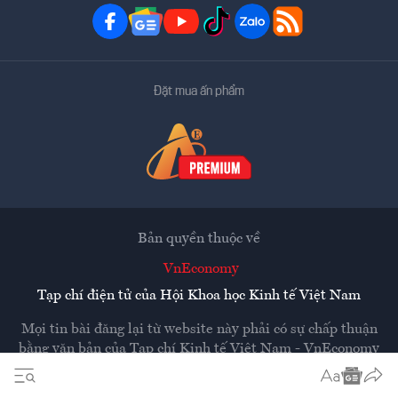
Đặt mua ấn phẩm
Bản quyền thuộc về
VnEconomy
Tạp chí điện tử của Hội Khoa học Kinh tế Việt Nam
Mọi tin bài đăng lại từ website này phải có sự chấp thuận
bằng văn bản của
Tạp chí Kinh tế Việt Nam - VnEconomy
Các trang liên kết ra ngoài sẽ được mở ra ở cửa sổ mới.