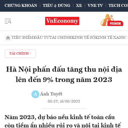
CHỨNG KHOÁN
TIÊU & DÙNG
XE
VNE TV
TECH CO
TIÊU ĐIỂM
ĐẦU TƯ
TÀI CHÍNH
KINH TẾ SỐ
KINH TẾ XANH
TÀI CHÍNH
Hà Nội phấn đấu tăng thu nội địa
lên đến 9% trong năm 2023
Ánh Tuyết
Á
08:27, 16/08/2022
Năm 2023, dự báo nền kinh tế toàn cầu
còn tiềm ẩn nhiều rủi ro và nội tại kinh tế