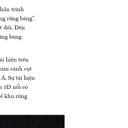
phần trình
ng rừng băng”.
ệt đới. Đến
rừng băng
tái hiện trên
him cánh cụt
Á. Sự tái hiện
h 3D nổi có
về khu rừng