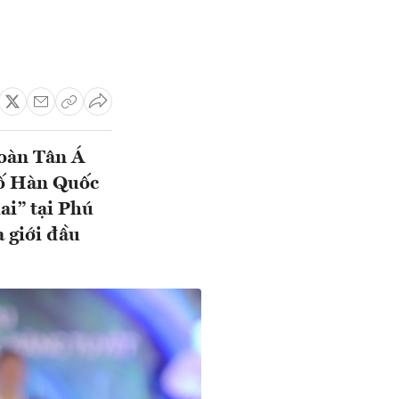
oàn Tân Á
hố Hàn Quốc
ai” tại Phú
a giới đầu