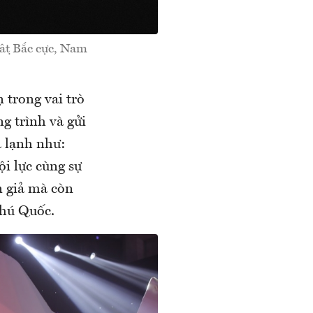
 vật Bắc cực, Nam
n trong vai trò
ng trình và gửi
á lạnh như:
ội lực cùng sự
n giả mà còn
Phú Quốc.