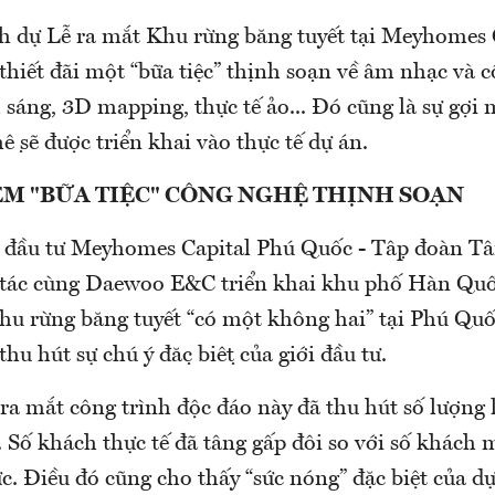
 dự Lễ ra mắt Khu rừng băng tuyết tại Meyhomes 
thiết đãi một “bữa tiệc” thịnh soạn về âm nhạc và c
h sáng, 3D mapping, thực tế ảo... Đó cũng là sự gợi 
sẽ được triển khai vào thực tế dự án.
ỆM "BỮA TIỆC" CÔNG NGHỆ THỊNH SOẠN
 đầu tư Meyhomes Capital Phú Quốc - Tập đoàn Tân
p tác cùng Daewoo E&C triển khai khu phố Hàn Quố
khu rừng băng tuyết “có một không hai” tại Phú Qu
u hút sự chú ý đặc biệt của giới đầu tư.
̣n ra mắt công trình độc đáo này đã thu hút số lượng
. Số khách thực tế đã tâng gấp đôi so với số khách 
ức. Điều đó cũng cho thấy “sức nóng” đặc biệt của dự