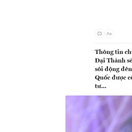
Thông tin c
Đại Thành s
sôi động đêm
Quốc được cô
tư...