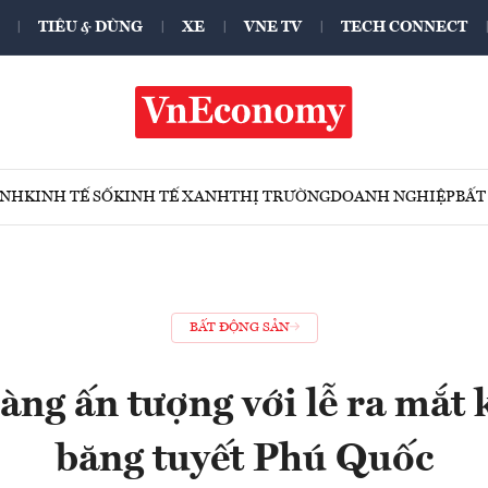
TIÊU & DÙNG
XE
VNE TV
TECH CONNECT
ÍNH
KINH TẾ SỐ
KINH TẾ XANH
THỊ TRƯỜNG
DOANH NGHIỆP
BẤT
BẤT ĐỘNG SẢN
ng ấn tượng với lễ ra mắt
băng tuyết Phú Quốc