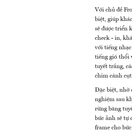
Với chủ đề Fro
biệt, giúp kha
sẽ được triển
check - in, kh
với tiếng nhạ
tiếng gió thổ
tuyết trắng, c
chim cánh cụ
Đặc biệt, nhờ 
nghiệm sau kh
rừng băng tuyế
bức ảnh sẽ tự 
frame cho bức