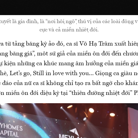
́t là gia đình, là “nơi hội ngộ” thú vị của các loài động
cực và cả miền nhiệt đới.
a từ tảng băng kỳ ảo đó, ca sĩ Võ Hạ Trâm xuất hiệ
àng băng giá”, môt sứ giả của miền ôn đới đến chươ
sự kiện những ca khúc mang âm hưởng của miền gi
hè, Let’s go, Still in love with you… Giọng ca giàu n
 đáo của nữ ca sĩ không chỉ tạo ra bất ngờ cho khá
n miền ôn đới diệu kỳ tại “thiên đường nhiệt đới” 