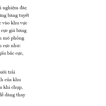
i nghiệm đặc
rừng băng tuyết
c vào khu vực
cực giá băng
nh mô phỏng
n cực như:
gấu bắc cực,
ười trải
nh của khu
u khi chụp,
dễ dàng thay