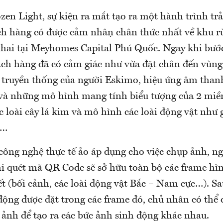
zen Light, sự kiện ra mắt tạo ra một hành trình trả
́ch hàng có được cảm nhận chân thức nhất về khu 
 khai tại Meyhomes Capital Phú Quốc. Ngay khi bướ
ách hàng đã có cảm giác như vừa đặt chân đến vùng 
c truyền thống của người Eskimo, hiệu ứng âm tha
i và những mô hình mang tính biểu tượng của 2 miề
ác loài cây lá kim và mô hình các loài động vật như 
t…
công nghệ thực tế ảo áp dụng cho việc chụp ảnh, ng
i quét mã QR Code sẽ sở hữu toàn bộ các frame hì
t (bối cảnh, các loài động vật Bắc – Nam cực…). Sa
động được đặt trong các frame đó, chủ nhân có thể 
 ảnh để tạo ra các bức ảnh sinh động khác nhau.