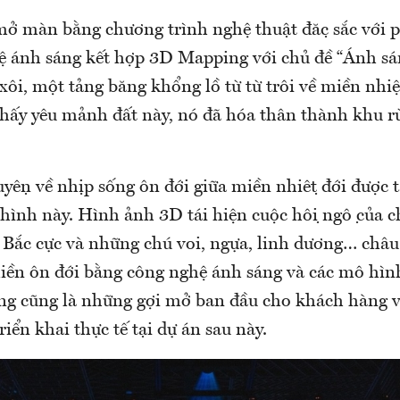
mở màn bằng chương trình nghệ thuật đặc sắc với 
 ánh sáng kết hợp 3D Mapping với chủ đề “Ánh sá
xôi, một tảng băng khổng lồ từ từ trôi về miền nhi
thấy yêu mảnh đất này, nó đã hóa thân thành khu 
ện về nhịp sống ôn đới giữa miền nhiệt đới được 
ình này. Hình ảnh 3D tái hiện cuộc hội ngộ của c
Bắc cực và những chú voi, ngựa, linh dương… châu 
ền ôn đới bằng công nghệ ánh sáng và các mô hìn
ng cũng là những gợi mở ban đầu cho khách hàng 
riển khai thực tế tại dự án sau này.