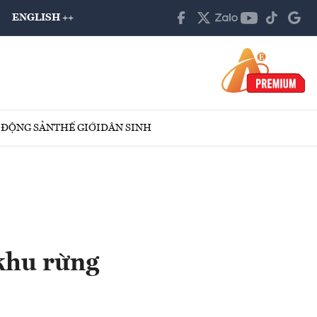
ENGLISH ++
 ĐỘNG SẢN
THẾ GIỚI
DÂN SINH
 khu rừng