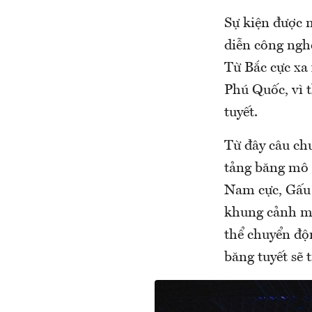
Sự kiện được 
diễn công nghệ
Từ Bắc cực xa 
Phú Quốc, vì 
tuyết.
Từ đây câu chuy
tảng băng mô h
Nam cực, Gấu 
khung cảnh mi
thể chuyển độ
băng tuyết sẽ t