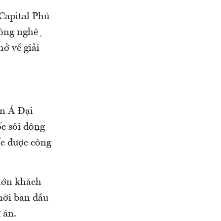
Capital Phú
ông nghệ
mở về giải
 Á Đại
c sôi động
ốc được công
 lớn khách
mời ban đầu
 án.