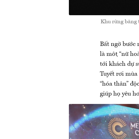
Khu rừng băng tuyê
Bất ngờ bước r
là một “nữ ho
tới khách dự 
Tuyết rơi mùa 
“hóa thân” độc
giúp họ yêu hơ