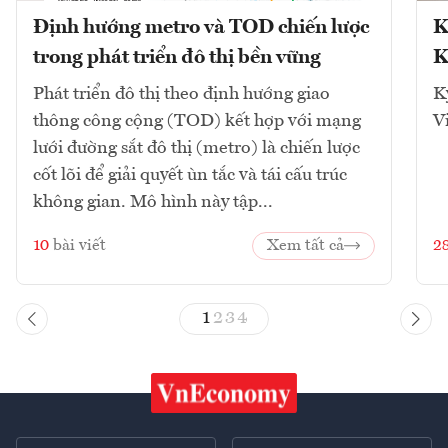
Định hướng metro và TOD chiến lược
K
trong phát triển đô thị bền vững
K
Phát triển đô thị theo định hướng giao
K
thông công cộng (TOD) kết hợp với mạng
V
lưới đường sắt đô thị (metro) là chiến lược
cốt lõi để giải quyết ùn tắc và tái cấu trúc
không gian. Mô hình này tập...
10
bài viết
Xem tất cả
2
1
2
3
4