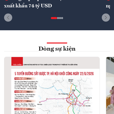
xuất khẩu 74 tỷ USD
ngu
Dòng sự kiện