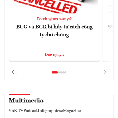
Doanh nghiệp niêm yết
BCG và BCR bị hủy tư cách công
SSI 
ty đại chúng
2/
Đọc ngay
Multimedia
VnE TV
Podcast
Infographics
eMagazine