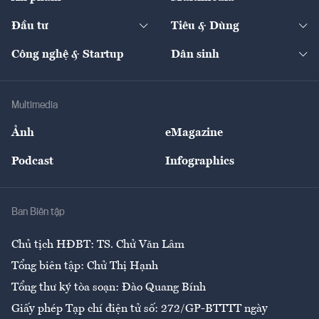
Khung pháp lý
Start-up
Dự án
Công nghiệp
Chuyển động 24h
Đối thoại
The Guide
Video
Đầu tư
Tiêu & Dùng
Quản trị số
Cafe BĐS
Thị trường
Kinh doanh
Kết nối
Tạp chí kinh tế Việt Nam
eMagazine
Nhà đầu tư
Du lịch
Công nghệ & Startup
Dân sinh
Tư vấn
Nông sản
Doanh nhân
Tư vấn Tiêu & Dùng
Infographics
Hạ tầng
Sức khỏe
Khung pháp lý
Doanh nghiệp
Địa phương
Thị trường
Bảo hiểm
Multimedia
Sự kiện
Nhân lực
Ảnh
eMagazine
Đẹp +
An sinh
Podcast
Infographics
Giải trí
Y tế
Nhà
Ban Biên tập
Ẩm thực
Chủ tịch HĐBT: TS. Chử Văn Lâm
Tổng biên tập: Chử Thị Hạnh
Tổng thư ký tòa soạn: Đào Quang Bính
Giấy phép Tạp chí điện tử số: 272/GP-BTTTT ngày