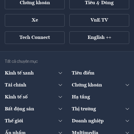
Chứng khoán
Tiêu & Dùng
Xe
VnE TV
Tech Connect
English ++
Tất cả chuyên mục
Kinh tế xanh
Tiêu điểm
Chuyển động xanh
Tài chính
Chứng khoán
Pháp lý
Ngân hàng
Doanh nghiệp niêm yết
Kinh tế số
Hạ tầng
Thương hiệu xanh
Thị trường vốn
Thị trường
Sản phẩm - Thị trường
Bất động sản
Thị trường
Diễn đàn
Thuế
Đầu tư
Tài sản số
Chính sách
Xuất nhập khẩu
Thế giới
Doanh nghiệp
Bảo hiểm
Quốc tế
Dịch vụ số
Thị trường
Khung pháp lý
Kinh tế
Chuyển động
Ấn phẩm
Multimedia