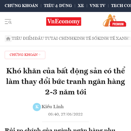
CHỨNG KHOÁN
TIÊU & DÙNG
XE
VNE TV
TECH CO
TIÊU ĐIỂM
ĐẦU TƯ
TÀI CHÍNH
KINH TẾ SỐ
KINH TẾ XANH
CHỨNG KHOÁN
Khó khăn của bất động sản có thể
làm thay đổi bức tranh ngân hàng
2-3 năm tới
Kiều Linh
K
08:40, 27/05/2022
Rủi ro chính của ngành ngân hàng phụ