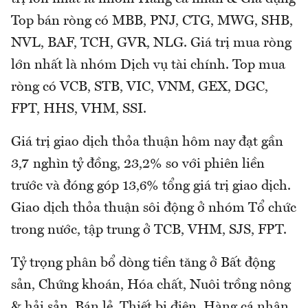
Top bán ròng có MBB, PNJ, CTG, MWG, SHB,
NVL, BAF, TCH, GVR, NLG. Giá trị mua ròng
lớn nhất là nhóm Dịch vụ tài chính. Top mua
ròng có VCB, STB, VIC, VNM, GEX, DGC,
FPT, HHS, VHM, SSI.
Giá trị giao dịch thỏa thuận hôm nay đạt gần
3,7 nghìn tỷ đồng, 23,2% so với phiên liền
trước và đóng góp 13,6% tổng giá trị giao dịch.
Giao dịch thỏa thuận sôi động ở nhóm Tổ chức
trong nước, tập trung ở TCB, VHM, SJS, FPT.
Tỷ trọng phân bổ dòng tiền tăng ở Bất động
sản, Chứng khoán, Hóa chất, Nuôi trồng nông
& hải sản, Bán lẻ, Thiết bị điện, Hàng cá nhân