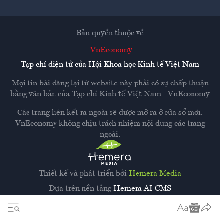
Bản quyền thuộc về
VnEconomy
Tạp chí điện tử của Hội Khoa học Kinh tế Việt Nam
Mọi tin bài đăng lại từ website này phải có sự chấp thuận
bằng văn bản của
Tạp chí Kinh tế Việt Nam - VnEconomy
Các trang liên kết ra ngoài sẽ được mở ra ở cửa sổ mới.
VnEconomy không chịu trách nhiệm nội dung các trang
ngoài.
Thiết kế và phát triển bởi
Hemera Media
Dựa trên nền tảng
Hemera AI CMS