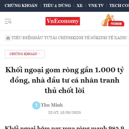
CHỨNG KHOÁN
TIÊU & DÙNG
XE
VNE TV
TECH CO
TIÊU ĐIỂM
ĐẦU TƯ
TÀI CHÍNH
KINH TẾ SỐ
KINH TẾ XANH
CHỨNG KHOÁN
Khối ngoại gom ròng gần 1.000 tỷ
đồng, nhà đầu tư cá nhân tranh
thủ chốt lời
Thu Minh
T
22:57, 13/05/2025
Khối ngoại hôm nay mua ròng mạnh 985.9