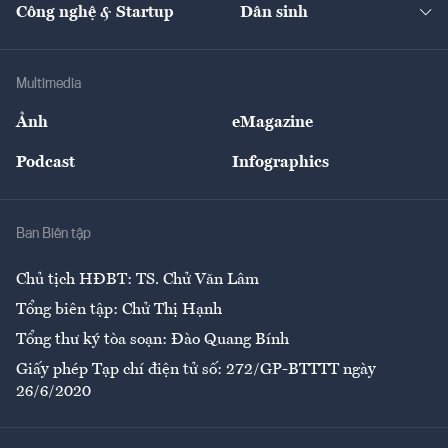
Nhà đầu tư
Du lịch
Công nghệ & Startup
Dân sinh
Tư vấn
Nông sản
Doanh nhân
Tư vấn Tiêu & Dùng
Infographics
Hạ tầng
Sức khỏe
Khung pháp lý
Doanh nghiệp
Địa phương
Thị trường
Bảo hiểm
Multimedia
Sự kiện
Nhân lực
Ảnh
eMagazine
Đẹp +
An sinh
Podcast
Infographics
Giải trí
Y tế
Nhà
Ban Biên tập
Ẩm thực
Chủ tịch HĐBT: TS. Chử Văn Lâm
Tổng biên tập: Chử Thị Hạnh
Tổng thư ký tòa soạn: Đào Quang Bính
Giấy phép Tạp chí điện tử số: 272/GP-BTTTT ngày
26/6/2020