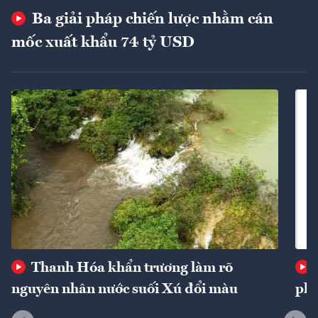
Ba giải pháp chiến lược nhằm cán
mốc xuất khẩu 74 tỷ USD
Thanh Hóa khẩn trương làm rõ
nguyên nhân nước suối Xú đổi màu
phí