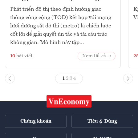
Phát triển đô thị theo định hướng giao
K
thông công cộng (TOD) kết hợp với mạng
V
lưới đường sắt đô thị (metro) là chiến lược
cốt lõi để giải quyết ùn tắc và tái cấu trúc
không gian. Mô hình này tập...
10
bài viết
Xem tất cả
2
1
2
3
4
Chứng khoán
Tiêu & Dùng