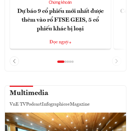
Chứng khoán
Dự báo 9 cổ phiếu mới nhất được
Có t
thêm vào rổ FTSE GEIS, 5 cổ
phiếu khác bị loại
Đọc ngay
Multimedia
VnE TV
Podcast
Infographics
eMagazine