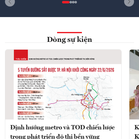
Dòng sự kiện
Định hướng metro và TOD chiến lược
K
trong phát triển đô thị bền vững
K