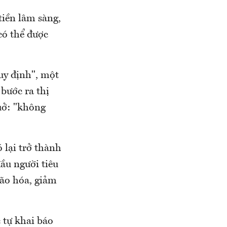
tiền lâm sàng,
có thể được
uy định", một
bước ra thị
uở: "không
 lại trở thành
ầu người tiêu
lão hóa, giảm
 tự khai báo