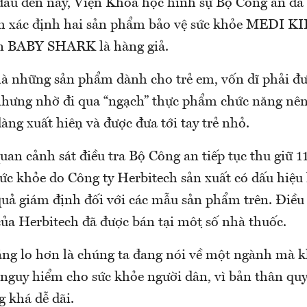
đầu đến nay, Viện Khoa học hình sự Bộ Công an đã
nh xác định hai sản phẩm bảo vệ sức khỏe MEDI
n BABY SHARK là hàng giả.
̀ những sản phẩm dành cho trẻ em, vốn dĩ phải đư
hưng nhờ đi qua “ngạch” thực phẩm chức năng nên 
 dàng xuất hiện và được đưa tới tay trẻ nhỏ.
quan cảnh sát điều tra Bộ Công an tiếp tục thu giữ 
ức khỏe do Công ty Herbitech sản xuất có dấu hiệu 
uả giám định đối với các mẫu sản phẩm trên. Điều đa
̉a Herbitech đã được bán tại một số nhà thuốc.
ng lo hơn là chúng ta đang nói về một ngành mà 
̉ nguy hiểm cho sức khỏe người dân, vì bản thân quy
khá dễ dãi.