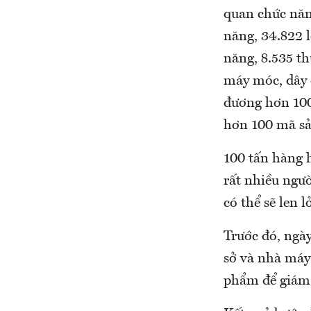
quan chức nă
năng, 34.822 
năng, 8.535 th
máy móc, dây c
đương hơn 100
hơn 100 mã s
100 tấn hàng h
rất nhiều ngư
có thể sẽ le
Trước đó, ngà
sở và nhà ma
phẩm để giám đ