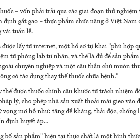
huốc – vốn phải trải qua các giai đoạn thử nghiệm 
m định gắt gao – thực phẩm chức năng ở Việt Nam 
 vài tuần lễ.
được lấy từ internet, một hồ sơ tự khai "phù hợp q
ệm từ phòng lab tư nhân, và thế là đủ để sản phẩm 
 ngoài chuyên nghiệp và một câu thần chú muôn th
hông có tác dụng thay thế thuốc chữa bệnh."
 thế được thuốc chính câu khước từ trách nhiệm đó
háp lý, cho phép nhà sản xuất thoải mái gieo vào đ
 vọng mơ hồ như: tăng đề kháng, thải độc, chống 
ổn định huyết áp…
ng bố sản phẩm" hiện tại thực chất là một hình thức