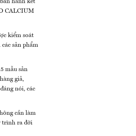
 ban hành kết
 KID CALCIUM
ợc kiểm soát
các sản phẩm
115 mẫu sản
hàng giả,
́ng nói, các
không cần làm
 trình ra đời