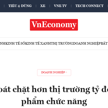
TIÊU & DÙNG
XE
VNE TV
TECH CONNECT
ÍNH
KINH TẾ SỐ
KINH TẾ XANH
THỊ TRƯỜNG
DOANH NGHIỆP
BẤT
DOANH NGHIỆP
át chặt hơn thị trường tỷ đ
phẩm chức năng