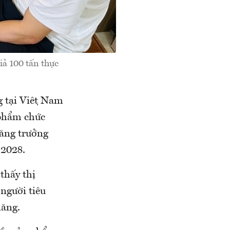
ả 100 tấn thực
 tại Việt Nam
 phẩm chức
tăng trưởng
–2028.
thấy thị
người tiêu
năng.