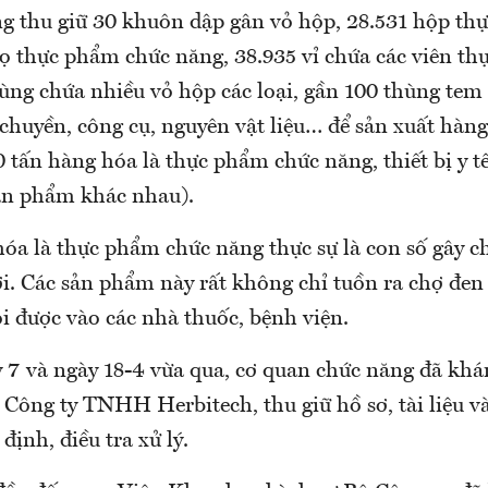
ng thu giữ 30 khuôn dập gân vỏ hộp, 28.531 hộp th
lọ thực phẩm chức năng, 38.935 vỉ chứa các viên t
ùng chứa nhiều vỏ hộp các loại, gần 100 thùng tem 
huyền, công cụ, nguyên vật liệu… để sản xuất hàng
 tấn hàng hóa là thực phẩm chức năng, thiết bị y t
ản phẩm khác nhau).
óa là thực phẩm chức năng thực sự là con số gây c
ời. Các sản phẩm này rất không chỉ tuồn ra chợ đ
n lỏi được vào các nhà thuốc, bệnh viện.
y 7 và ngày 18-4 vừa qua, cơ quan chức năng đã khá
́y Công ty TNHH Herbitech, thu giữ hồ sơ, tài liệu 
ịnh, điều tra xử lý.