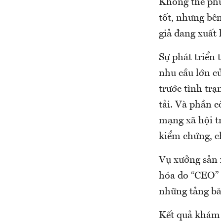
Không thể phủ
tốt, nhưng bên 
giả đang xuất 
Sự phát triển t
nhu cầu lớn c
trước tình t
tải. Và phần 
mạng xã hội tr
kiểm chứng, ch
Vụ xưởng sản x
hóa do “CEO” P
những tảng băn
Kết quả khám xé