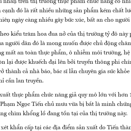
 nhận trên thị trường thực phẩm chức năng có nhi
cạnh đó là rất nhiều những sản phẩm kém chất l
hiện ngày càng nhiều gây bức xúc, bất an cho ngườ
heo kiểu trăm hoa đua nở của thị trường tỷ đô na
ủa người dân đó là mong muốn được chủ động chă
rạng mất an toàn thực phẩm, ô nhiễm môi trường, hệ
còn lại được khuếch đại lên bởi truyền thông phi ch
ở thành cả nhà báo, bác sĩ lẫn chuyên gia sức khỏ
ỉ cần lan truyền.
uất thực phẩm chức năng giả quy mô lớn với hơn 1
hạm Ngọc Tiến chủ mưu vừa bị bắt là minh chứng
g chìm khổng lồ đang tồn tại của thị trường này.
t khẩn cấp tại các địa điểm sản xuất do Tiến thàn