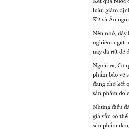
Kết quả bước 
luận giám đị
K2 và Ăn ngo
Nên nhớ, đây la
nghiêm ngặt n
này đã rất dễ
Ngoài ra, Cơ 
phẩm bảo vệ s
đang chờ kết q
sản phẩm do cu
Nhưng điều đá
giả vẫn có thê
sản phẩm đang 