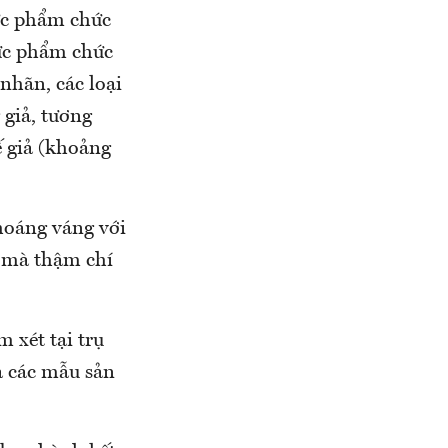
ực phẩm chức
hực phẩm chức
nhãn, các loại
 giả, tương
ế giả (khoảng
hoáng váng với
en mà thậm chí
m xét tại trụ
và các mẫu sản