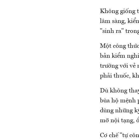
Không giống t
lâm sàng, kiể
"sinh ra" trong
Một công thức 
bản kiểm nghi
trường với vẻ
phải thuốc, k
Dù không thay
bùa hộ mệnh p
dùng những kỳ
mỡ nội tạng, 
Cơ chế "tự cô