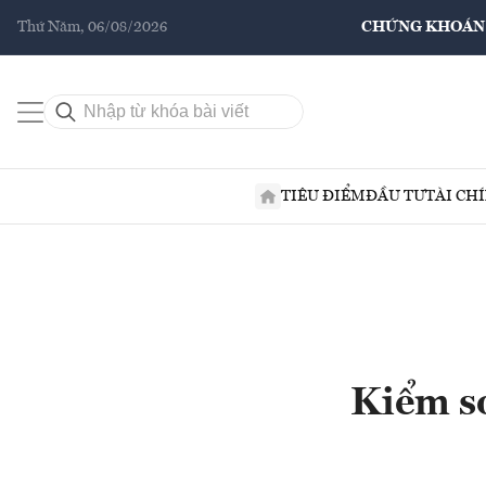
Thứ Năm, 06/08/2026
CHỨNG KHOÁN
TIÊU ĐIỂM
ĐẦU TƯ
TÀI CH
Kiểm so