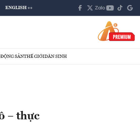
ENGLISH ++
 ĐỘNG SẢN
THẾ GIỚI
DÂN SINH
ô – thực