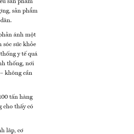
ều sản phẩm
ượng, sản phẩm
i dân.
̀y phản ánh một
m sóc sức khỏe
 thống y tế quá
ính thống, nơi
e – không cần
00 tấn hàng
 cho thấy có
h lập, cơ