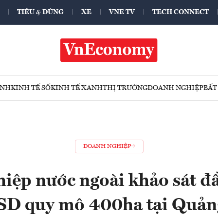
TIÊU & DÙNG
XE
VNE TV
TECH CONNECT
ÍNH
KINH TẾ SỐ
KINH TẾ XANH
THỊ TRƯỜNG
DOANH NGHIỆP
BẤT
DOANH NGHIỆP
iệp nước ngoài khảo sát đầ
USD quy mô 400ha tại Quản