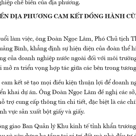
hiệp chế biến của địa phương.
ỀN ĐỊA PHƯƠNG CAM KẾT ĐỒNG HÀNH C
 buổi làm việc, ông Đoàn Ngọc Lâm, Phó Chủ tịch T
ng Bình, khẳng định sự hiện diện của đoàn thể h
ởng của doanh nghiệp nước ngoài đối với môi trường
i mở ra triển vọng hợp tác giữa các bên trong tương
cam kết sẽ tạo mọi điều kiện thuận lợi để doanh n
riển khai dự án. Ông Đoàn Ngọc Lâm đề nghị các sở,
hỗ trợ cung cấp thông tin chi tiết, đặc biệt là các ch
ĩnh vực sản xuất bột giấy và giấy.
ông giao Ban Quản lý Khu kinh tế tỉnh khẩn trương