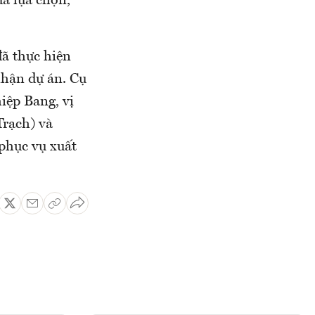
đã lựa chọn,
ã thực hiện
nhận dự án. Cụ
iệp Bang, vị
Trạch) và
phục vụ xuất