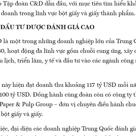
 Tập đoàn C&D dẫn đầu, với mục tiêu tìm hiểu kh
 doanh trong lĩnh vực bột giấy và giấy thành phẩm.
 ĐẦU TƯ ĐƯỢC ĐÁNH GIÁ CAO
là một trong những doanh nghiệp lớn của Trung 
80, hoạt động đa lĩnh vực gồm chuỗi cung ứng, xây 
u lịch, triển lãm, y tế và đầu tư vào các ngành côn
này hiện đạt doanh thu khoảng 117 tỷ USD mỗi nă
ới 100 tỷ USD. Đồng hành cùng đoàn còn có công ty 
per & Pulp Group – đơn vị chuyên điều hành chu
bột giấy và giấy.
việc, đại diện các doanh nghiệp Trung Quốc đánh gi