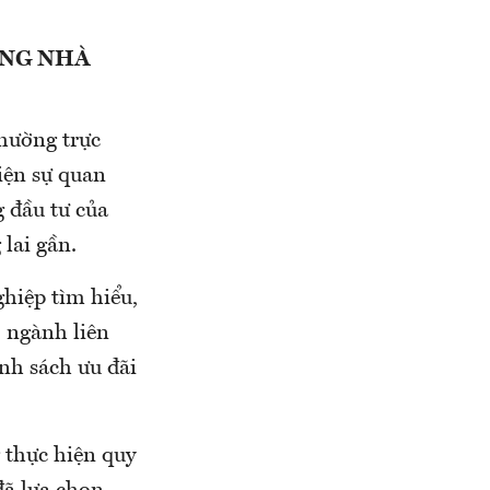
ÙNG NHÀ
hường trực
iện sự quan
 đầu tư của
 lai gần.
ghiệp tìm hiểu,
 ngành liên
ính sách ưu đãi
 thực hiện quy