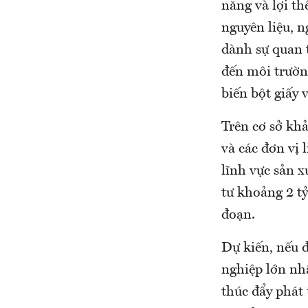
năng và lợi th
nguyên liệu, 
dành sự quan t
đến môi trường
biến bột giấy v
Trên cơ sở kh
và các đơn vị 
lĩnh vực sản 
tư khoảng 2 tỷ
đoạn.
Dự kiến, nếu đ
nghiệp lớn nhấ
thúc đẩy phát t