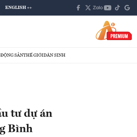
ENGLISH ++
 ĐỘNG SẢN
THẾ GIỚI
DÂN SINH
u tư dự án
g Bình