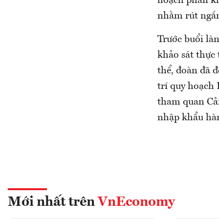
hoạch phân khu
nhằm rút ngắn 
Trước buổi là
khảo sát thực 
thể, đoàn đã 
trí quy hoạch
tham quan Cản
nhập khẩu hàn
Mới nhất trên
VnEconomy