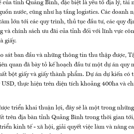
ế của tỉnh Quảng Bình, đặc biệt là yếu tố địa lý, tài
nguồn nước, cũng như hạ tầng logistics. Các doanh 
âm lớn tới các quy trình, thủ tục đầu tư, các quy đ
 và chính sách ưu đãi của tỉnh đối với lĩnh vực cô
à giấy.
ảo sát ban đầu và những thông tin thu thập được,
liên quan đã bày tỏ kế hoạch đầu tư một dự án quy 
xuất bột giấy và giấy thành phẩm. Dự án dự kiến có
 USD, thực hiện trên diện tích khoảng 400ha và ch
ược triển khai thuận lợi, đây sẽ là một trong nhữn
t trên địa bàn tỉnh Quảng Bình trong thời gian tới
riển kinh tế - xã hội, giải quyết việc làm và nâng ca