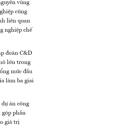
 nguyên vùng
nghiệp cũng
ịnh liên quan
ng nghiệp chế
 Tập đoàn C&D
mô lớn trong
 tổng mức đầu
ia làm ba giai
g dự án công
, góp phần
o giá trị