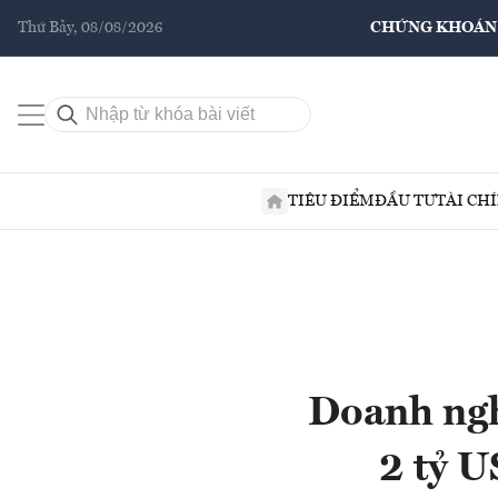
Thứ Bảy, 08/08/2026
CHỨNG KHOÁN
TIÊU ĐIỂM
ĐẦU TƯ
TÀI CH
Doanh ngh
2 tỷ 