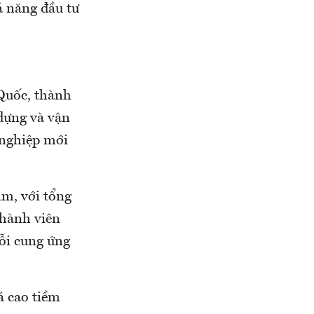
ả năng đầu tư
Quốc, thành
dựng và vận
g nghiệp mới
m, với tổng
thành viên
ỗi cung ứng
á cao tiềm