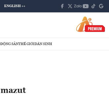
ENGLISH ++
 ĐỘNG SẢN
THẾ GIỚI
DÂN SINH
u mazut