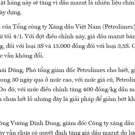
ặt hàng này sẽ tăng vì dầu mazut là nhiên liệu chín
ây dựng.
 của Tổng công ty Xăng dầu Việt Nam (Petrolimex)
 tối 4/1. Với đợt điều chỉnh này, giá dầu mazut bán
, đối với loại 3S và 13.000 đồng đối với loại 3,5S. G
ác vẫn không đổi.
i Dũng, Phó tổng giám đốc Petrolimex cho biết, g
trong 30 ngày qua ở mức cao, với mức giá cũ, Petro
Do đó, với mức điều chỉnh tăng 400 đồng/kg dầu m
n chưa hết lỗ nhưng đây là giải pháp để giảm bớt k
 ông Vương Đình Dung, giám đốc Công ty xăng dầu
này vẫn chưa có quyết định tăng giá dầu mazut do l