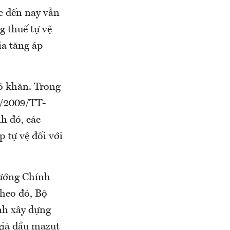
c đến nay vẫn
g thuế tự vệ
ia tăng áp
ó khăn. Trong
1/2009/TT-
h đó, các
 tự vệ đối với
tướng Chính
heo đó, Bộ
ính xây dựng
giá dầu mazut