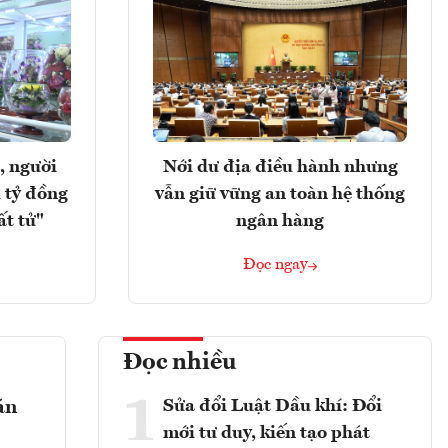
, người
Nới dư địa điều hành nhưng
 tỷ đồng
vẫn giữ vững an toàn hệ thống
ất tử"
ngân hàng
Đọc ngay
Đọc nhiều
1
Sửa đổi Luật Dầu khí: Đổi
án
mới tư duy, kiến tạo phát