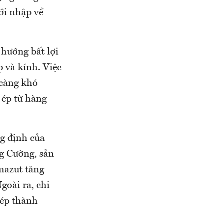
ới nhập về
 hướng bất lợi
 và kính. Việc
 càng khó
 ép từ hàng
ng định của
g Cường, sản
mazut tăng
goài ra, chi
hép thành