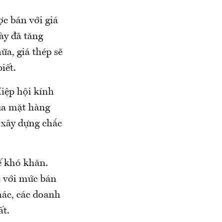
c bán với giá
ày đã tăng
ữa, giá thép sẽ
iết.
iệp hội kính
ủa mặt hàng
 xây dựng chắc
ế khó khăn.
c với mức bán
hác, các doanh
ất.