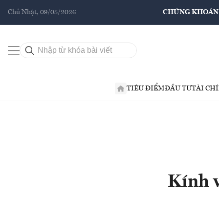
Chủ Nhật, 09/08/2026
CHỨNG KHOÁN
TIÊU ĐIỂM
ĐẦU TƯ
TÀI CH
Kính v