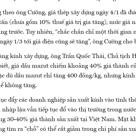
 theo ông Cường, giá thép xây dựng ngày 4/1 đã đượ
tấn (chưa gồm 10% thuế giá trị gia tăng), mức giá n
ng trước. Tuy nhiên, “chắc chắn chỉ một thời gian n
ừ ngày 1/3 tới giá điện cũng sẽ tăng”, ông Cường cho b
àng kính xây dựng, ông Trần Quốc Thái, Chủ tịch H
biết, giá dầu mazut chiếm khoảng 40% giá thành c
ặc dù dầu mazut chỉ tăng 400 đồng/kg, nhưng kính
ể không tăng.
tục đẩy các doanh nghiệp sản xuất kính vào tình th
 nhập lậu vẫn tiếp tục đổ vào thị trường trong nướ
ằng 30-40% giá thành sản xuất tại Việt Nam. Mặt k
g tìm ra “chỗ” có thể cắt giảm trong chi phí sản xu