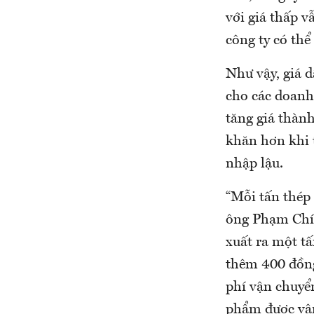
với giá thấp v
công ty có thể
Như vậy, giá 
cho các doanh 
tăng giá thành
khăn hơn khi 
nhập lậu.
“Mỗi tấn thép 
ông Phạm Chí 
xuất ra một t
thêm 400 đồng
phí vận chuyển
phẩm được vận