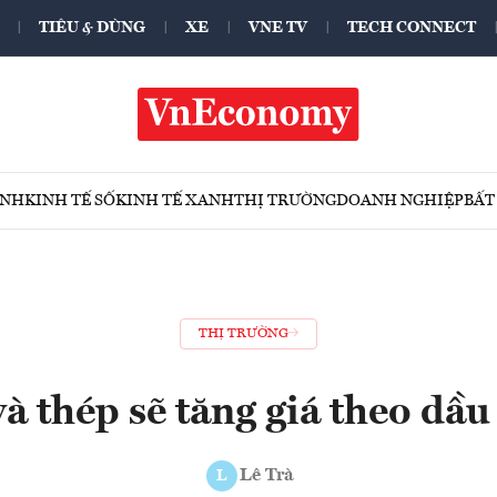
TIÊU & DÙNG
XE
VNE TV
TECH CONNECT
ÍNH
KINH TẾ SỐ
KINH TẾ XANH
THỊ TRƯỜNG
DOANH NGHIỆP
BẤT
THỊ TRƯỜNG
à thép sẽ tăng giá theo dầ
Lê Trà
L