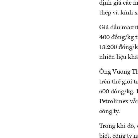
định giá các m
thép và kính x
Giá dầu mazut
400 đồng/kg từ
13.200 đồng/kg
nhiên liệu kh
Ông Vương Thá
trên thế giới 
600 đồng/kg. 
Petrolimex vẫ
công ty.
Trong khi đó,
biết, công ty 