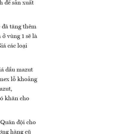
h để sản xuất
 đã tăng thêm
 ở vùng 1 sẽ là
iá các loại
iá dầu mazut
limex lỗ khoảng
azut,
hó khăn cho
 Quân đội cho
ượng hàng cũ