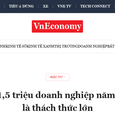
TIÊU & DÙNG
XE
VNE TV
TECH CONNECT
ÍNH
KINH TẾ SỐ
KINH TẾ XANH
THỊ TRƯỜNG
DOANH NGHIỆP
BẤT
ĐẦU TƯ
1,5 triệu doanh nghiệp nă
là thách thức lớn