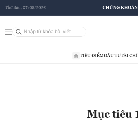
Thứ Sáu, 07/08/2026
CHỨNG KHOÁN
TIÊU ĐIỂM
ĐẦU TƯ
TÀI CH
Mục tiêu 