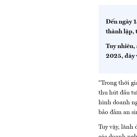
Đến ngày 1
thành lập,
Tuy nhiên,
2025, đây 
“Trong thời g
thu hút đầu tư
hình doanh ng
bảo đảm an si
Tuy vậy, lãnh
các doanh ngh