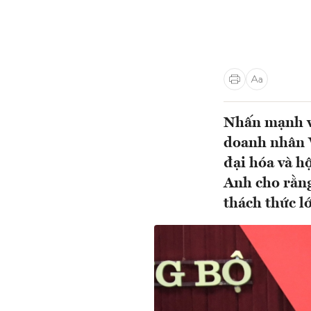
Nhấn mạnh va
doanh nhân V
đại hóa và h
Anh cho rằng
thách thức 