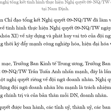
nghị tổng kết tình hình thực hiện Nghị quyết 09-NQ/TW 
tại Nam Định.
an Chỉ đạo tổng kết Nghị quyết 09-NQ/TW đã làm v
ề tình hình thực hiện Nghị quyết 09-NQ/TW ngày
(khóa XI) về xây dựng và phát huy vai trò của đội 
g thời kỳ đẩy mạnh công nghiệp hóa, hiện đại hóa 
i mạc, Trưởng Ban Kinh tế Trung ương, Trưởng Ban
t 09-NQ/TW Trần Tuấn Anh nhấn mạnh, đây là lần 
một nghị quyết riêng về đội ngũ doanh nhân. Nghị q
dựng đội ngũ doanh nhân lớn mạnh là trách nhiệm
ng chính trị và của bản thân mỗi DN, doanh nhân.
uyết được ban hành, các tỉnh uỷ, thành uỷ, các ban