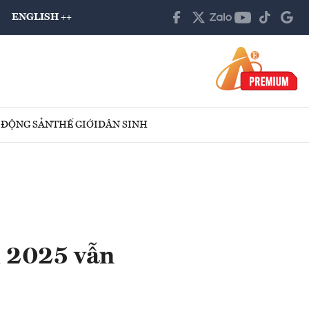
ENGLISH ++
 ĐỘNG SẢN
THẾ GIỚI
DÂN SINH
m 2025 vẫn