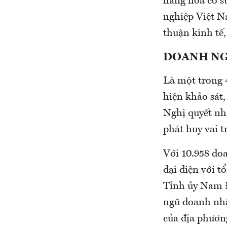
hàng hoá có sứ
nghiệp Việt Na
thuận kinh tế
DOANH NG
Là một trong 
hiện khảo sát,
Nghị quyết nh
phát huy vai 
Với 10.958 do
đại diện với t
Tỉnh ủy Nam 
ngũ doanh nhân
của địa phươn