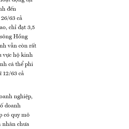
nh đến
 26/63 cả
o, chỉ đạt 3,5
g sông Hồng
ỉnh vẫn còn rất
u vực hộ kinh
nh cá thể phi
 12/63 cả
doanh nghiệp,
số doanh
ệp có quy mô
nh nhân chưa