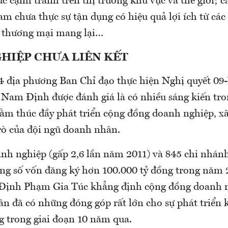
c cạnh tranh trên thị trường khu vực và thế giới; 
m chưa thực sự tận dụng có hiệu quả lợi ích từ các
, thương mại mang lại…
HIỆP CHƯA LIÊN KẾT
4 địa phương Ban Chỉ đạo thực hiện Nghị quyết 
 Nam Định được đánh giá là có nhiều sáng kiến tro
ằm thúc đầy phát triển cộng đồng doanh nghiệp, x
trò của đội ngũ doanh nhân.
anh nghiệp (gấp 2,6 lần năm 2011) và 845 chi nhán
ổng số vốn đăng ký hơn 100.000 tỷ đồng trong năm 
Định Phạm Gia Túc khẳng định cộng đồng doanh n
 đã có những đóng góp rất lớn cho sự phát triển ki
g trong giai đoạn 10 năm qua.