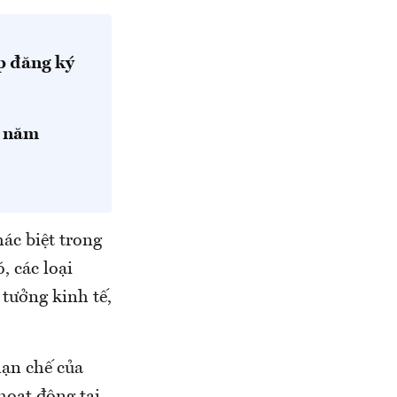
p đăng ký
n năm
ác biệt trong
, các loại
tưởng kinh tế,
hạn chế của
hoạt động tại