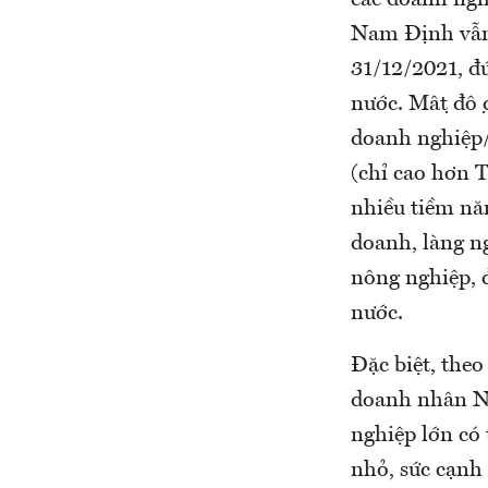
Nam Định vẫn 
31/12/2021, đ
nước. Mật độ
doanh nghiệp/
(chỉ cao hơn T
nhiều tiềm năn
doanh, làng n
nông nghiệp, 
nước.
Đặc biệt, the
doanh nhân Na
nghiệp lớn có
nhỏ, sức cạnh 