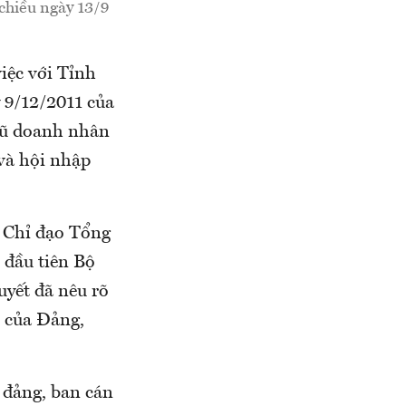
chiều ngày 13/9
iệc với Tỉnh
 9/12/2011 của
ngũ doanh nhân
và hội nhập
 Chỉ đạo Tổng
đầu tiên Bộ
uyết đã nêu rõ
 của Đảng,
 đảng, ban cán