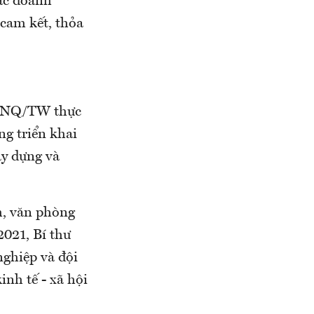
các doanh
 cam kết, thỏa
09-NQ/TW thực
ng triển khai
ây dựng và
h, văn phòng
2021, Bí thư
ghiệp và đội
nh tế - xã hội