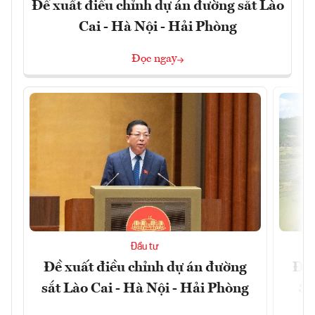
Đề xuất điều chỉnh dự án đường sắt Lào
Cai - Hà Nội - Hải Phòng
Đọc ngay
Đầu tư
Đề xuất điều chỉnh dự án đường
Đồn
sắt Lào Cai - Hà Nội - Hải Phòng
3 