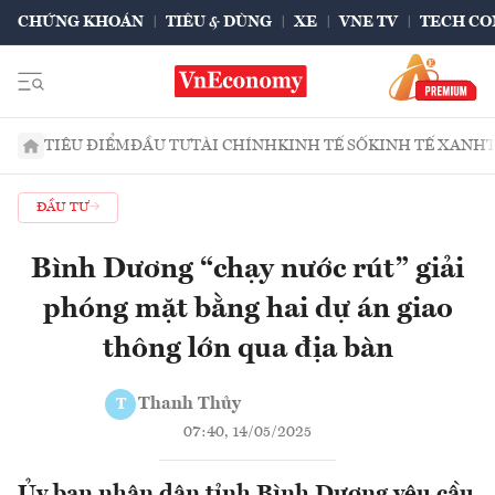
CHỨNG KHOÁN
TIÊU & DÙNG
XE
VNE TV
TECH CO
TIÊU ĐIỂM
ĐẦU TƯ
TÀI CHÍNH
KINH TẾ SỐ
KINH TẾ XANH
ĐẦU TƯ
Bình Dương “chạy nước rút” giải
phóng mặt bằng hai dự án giao
thông lớn qua địa bàn
Thanh Thủy
T
07:40, 14/05/2025
Ủy ban nhân dân tỉnh Bình Dương yêu cầu