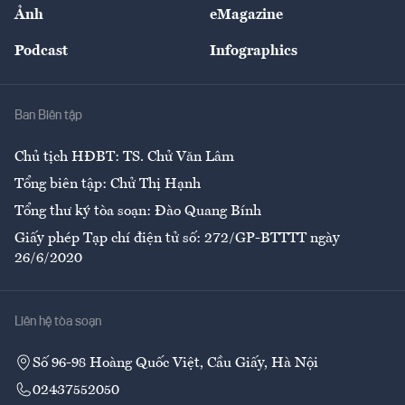
Nhân lực
Ảnh
eMagazine
Đẹp +
An sinh
Podcast
Infographics
Giải trí
Y tế
Nhà
Ban Biên tập
Ẩm thực
Chủ tịch HĐBT: TS. Chử Văn Lâm
Tổng biên tập: Chử Thị Hạnh
Tổng thư ký tòa soạn: Đào Quang Bính
Giấy phép Tạp chí điện tử số: 272/GP-BTTTT ngày
26/6/2020
Liên hệ tòa soạn
Số 96-98 Hoàng Quốc Việt, Cầu Giấy, Hà Nội
02437552050