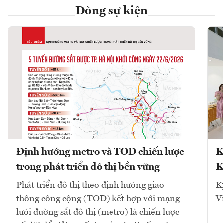
Dòng sự kiện
Định hướng metro và TOD chiến lược
K
trong phát triển đô thị bền vững
K
Phát triển đô thị theo định hướng giao
K
thông công cộng (TOD) kết hợp với mạng
V
lưới đường sắt đô thị (metro) là chiến lược