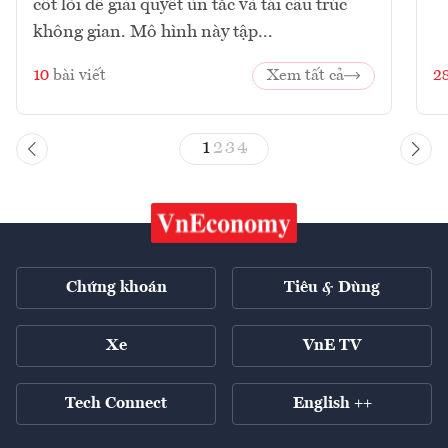
cốt lõi để giải quyết ùn tắc và tái cấu trúc
không gian. Mô hình này tập...
10
bài viết
Xem tất cả
2
1
2
3
4
Chứng khoán
Tiêu & Dùng
Xe
VnE TV
Tech Connect
English ++