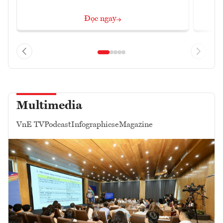
Đọc ngay
Multimedia
VnE TV
Podcast
Infographics
eMagazine