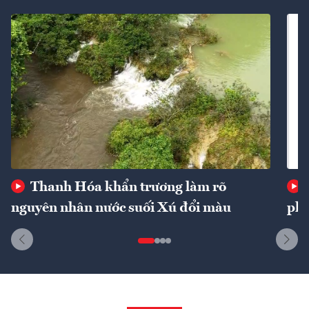
Thanh Hóa khẩn trương làm rõ
nguyên nhân nước suối Xú đổi màu
phí