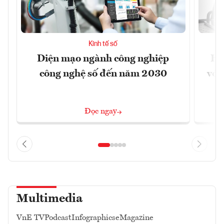
Kinh tế số
Diện mạo ngành công nghiệp
Ho
công nghệ số đến năm 2030
với
Đọc ngay
Multimedia
VnE TV
Podcast
Infographics
eMagazine