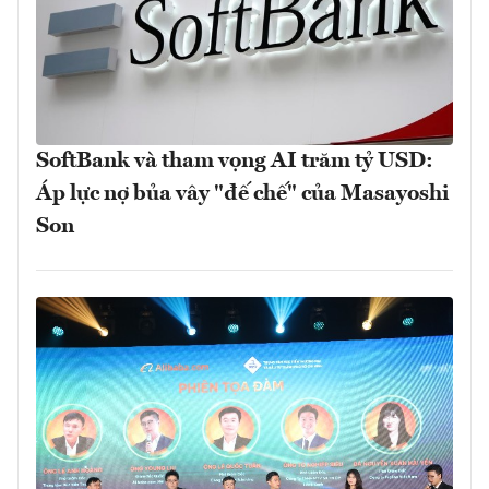
SoftBank và tham vọng AI trăm tỷ USD:
Áp lực nợ bủa vây "đế chế" của Masayoshi
Son