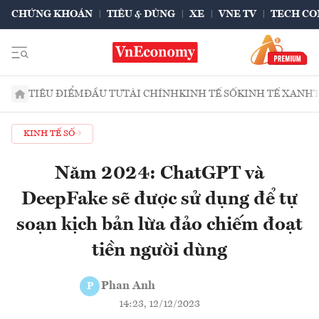
CHỨNG KHOÁN
TIÊU & DÙNG
XE
VNE TV
TECH CO
TIÊU ĐIỂM
ĐẦU TƯ
TÀI CHÍNH
KINH TẾ SỐ
KINH TẾ XANH
KINH TẾ SỐ
Năm 2024: ChatGPT và
DeepFake sẽ được sử dụng để tự
soạn kịch bản lừa đảo chiếm đoạt
tiền người dùng
Phan Anh
P
14:23, 12/12/2023