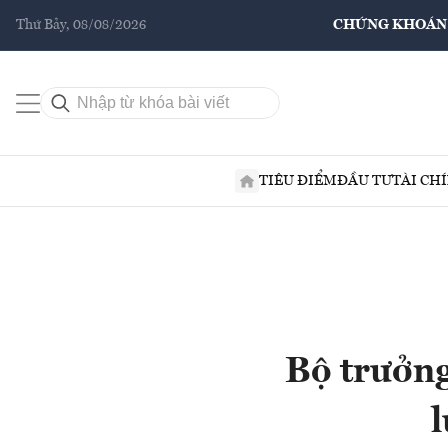
Thứ Bảy, 08/08/2026
CHỨNG KHOÁN
TIÊU ĐIỂM
ĐẦU TƯ
TÀI CH
Bộ trưởng
l