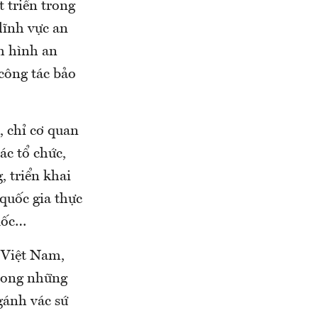
t triển trong
lĩnh vực an
nh hình an
 công tác bảo
, chỉ cơ quan
ác tổ chức,
, triển khai
quốc gia thực
quốc…
 Việt Nam,
trong những
gánh vác sứ