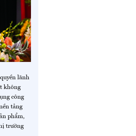
 quyền lãnh
át không
dụng công
 nền tảng
sản phẩm,
hị trường