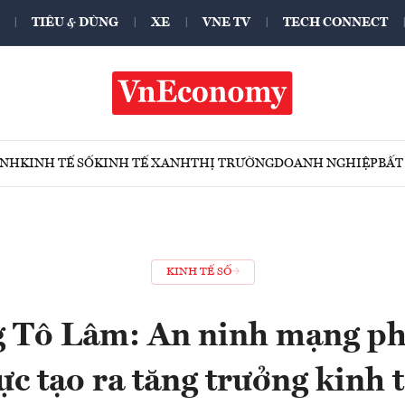
TIÊU & DÙNG
XE
VNE TV
TECH CONNECT
ÍNH
KINH TẾ SỐ
KINH TẾ XANH
THỊ TRƯỜNG
DOANH NGHIỆP
BẤT
KINH TẾ SỐ
 Tô Lâm: An ninh mạng ph
ực tạo ra tăng trưởng kinh 