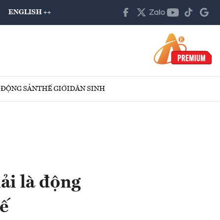
ENGLISH ++
 ĐỘNG SẢN
THẾ GIỚI
DÂN SINH
ải là động
tế