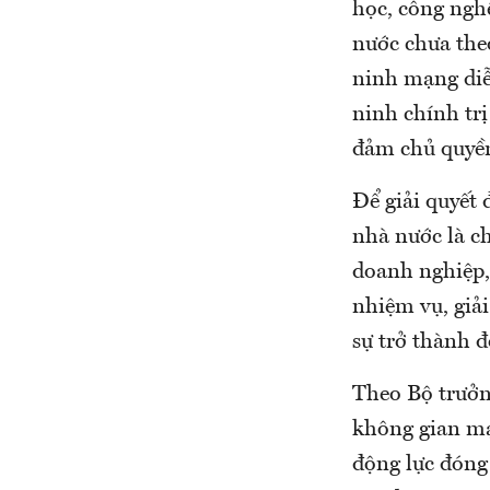
học, công nghệ
nước chưa theo
ninh mạng diễn
ninh chính trị
đảm chủ quyền
Để giải quyết
nhà nước là ch
doanh nghiệp, 
nhiệm vụ, giả
sự trở thành 
Theo Bộ trưởn
không gian mạ
động lực đóng