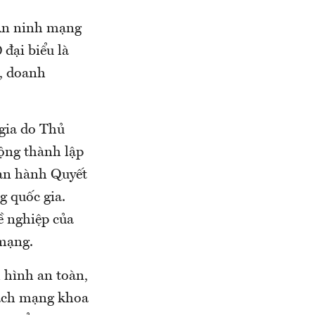
 An ninh mạng
 đại biểu là
c, doanh
gia do Thủ
ộng thành lập
ban hành Quyết
 quốc gia.
ề nghiệp của
 mạng.
 hình an toàn,
cách mạng khoa