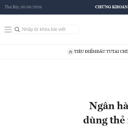
Thứ Bảy, 08/08/2026
CHỨNG KHOÁN
TIÊU ĐIỂM
ĐẦU TƯ
TÀI CH
Ngân hà
dùng thẻ 