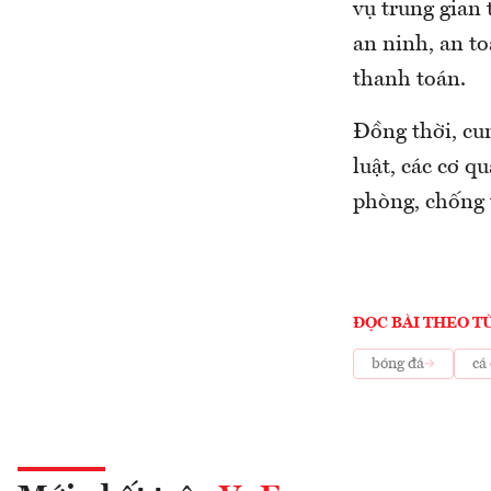
vụ trung gian
an ninh, an t
thanh toán.
Đồng thời, cun
luật, các cơ q
phòng, chống 
ĐỌC BÀI THEO T
bóng đá
cá