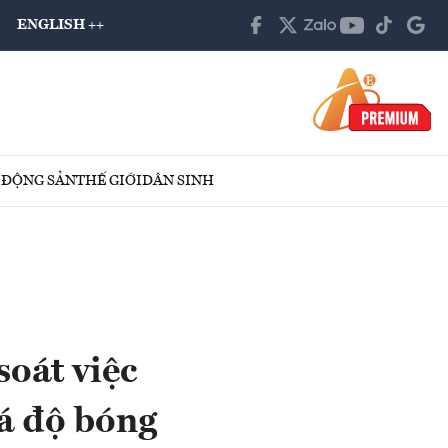
ENGLISH ++
 ĐỘNG SẢN
THẾ GIỚI
DÂN SINH
oát việc
cá độ bóng