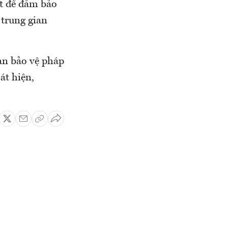
ật để đảm bảo
 trung gian
uan bảo vệ pháp
át hiện,