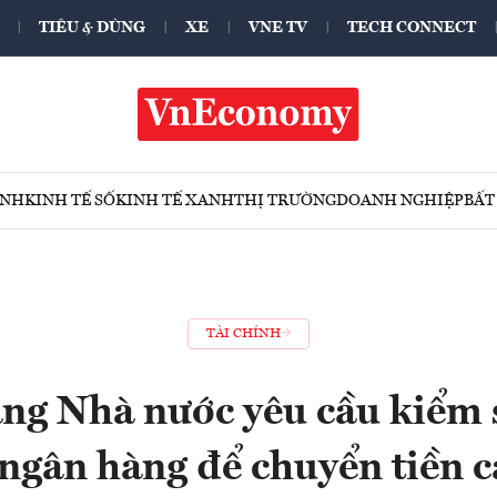
TIÊU & DÙNG
XE
VNE TV
TECH CONNECT
ÍNH
KINH TẾ SỐ
KINH TẾ XANH
THỊ TRƯỜNG
DOANH NGHIỆP
BẤT
TÀI CHÍNH
ng Nhà nước yêu cầu kiểm s
ngân hàng để chuyển tiền 