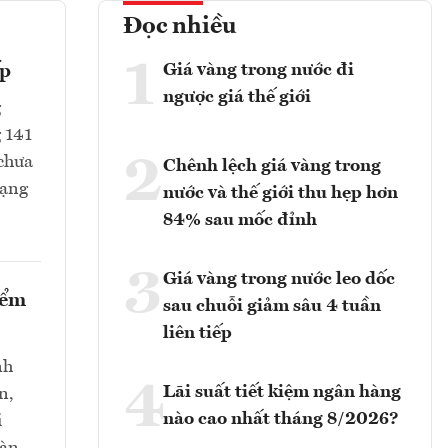
Đọc nhiều
1
Giá vàng trong nước đi
ếp
ngược giá thế giới
g
g 141
2
 chưa
Chênh lệch giá vàng trong
rạng
nước và thế giới thu hẹp hơn
84% sau mốc đỉnh
3
Giá vàng trong nước leo dốc
iểm
sau chuỗi giảm sâu 4 tuần
liên tiếp
nh
4
Lãi suất tiết kiệm ngân hàng
n,
nào cao nhất tháng 8/2026?
i