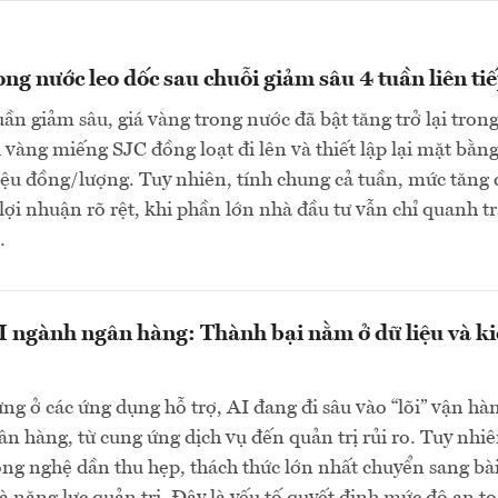
ong nước leo dốc sau chuỗi giảm sâu 4 tuần liên ti
uần giảm sâu, giá vàng trong nước đã bật tăng trở lại tron
i vàng miếng SJC đồng loạt đi lên và thiết lập lại mặt bằn
riệu đồng/lượng. Tuy nhiên, tính chung cả tuần, mức tăng
 lợi nhuận rõ rệt, khi phần lớn nhà đầu tư vẫn chỉ quanh t
…
 ngành ngân hàng: Thành bại nằm ở dữ liệu và k
g ở các ứng dụng hỗ trợ, AI đang đi sâu vào “lõi” vận hà
n hàng, từ cung ứng dịch vụ đến quản trị rủi ro. Tuy nhiê
ông nghệ dần thu hẹp, thách thức lớn nhất chuyển sang bà