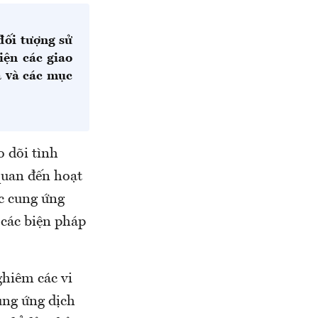
đối tượng sử
iện các giao
á và các mục
 dõi tình
quan đến hoạt
ức cung ứng
 các biện pháp
ghiêm các vi
ung ứng dịch