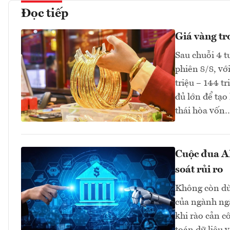
Đọc tiếp
Giá vàng tr
Sau chuỗi 4 t
phiên 8/8, vớ
triệu – 144 t
đủ lớn để tạo
thái hòa vốn
Cuộc đua AI
soát rủi ro
Không còn dừn
của ngành ngâ
khi rào cản c