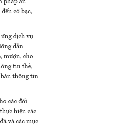
ện pháp an
 đến cờ bạc,
 ứng dịch vụ
hướng dẫn
ê, mượn, cho
ông tin thẻ,
 bán thông tin
ho các đối
 thực hiện các
 đá và các mục