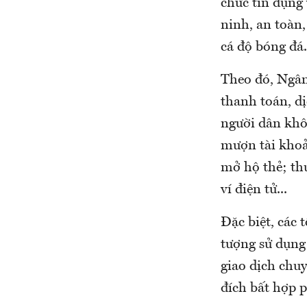
chức tín dụng
ninh, an toàn
cá độ bóng đá.
Theo đó, Ngân
thanh toán, d
người dân khô
mượn tài khoả
mở hộ thẻ; th
ví điện tử...
Đặc biệt, các 
tượng sử dụng 
giao dịch chuy
đích bất hợp 