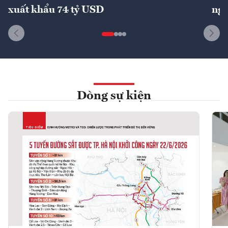
xuất khẩu 74 tỷ USD
ngu
Dòng sự kiện