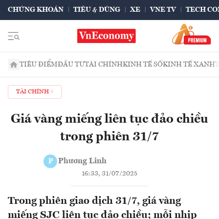
CHỨNG KHOÁN
TIÊU & DÙNG
XE
VNE TV
TECH CO
TIÊU ĐIỂM
ĐẦU TƯ
TÀI CHÍNH
KINH TẾ SỐ
KINH TẾ XANH
TÀI CHÍNH
Giá vàng miếng liên tục đảo chiều
trong phiên 31/7
Phương Linh
P
16:33, 31/07/2025
Trong phiên giao dịch 31/7, giá vàng
miếng SJC liên tục đảo chiều; mỗi nhịp