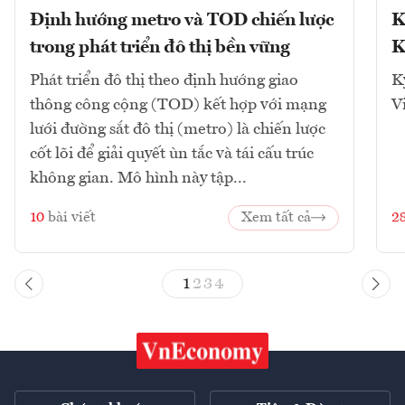
Định hướng metro và TOD chiến lược
K
trong phát triển đô thị bền vững
K
Phát triển đô thị theo định hướng giao
K
thông công cộng (TOD) kết hợp với mạng
V
lưới đường sắt đô thị (metro) là chiến lược
cốt lõi để giải quyết ùn tắc và tái cấu trúc
không gian. Mô hình này tập...
10
bài viết
Xem tất cả
2
1
2
3
4