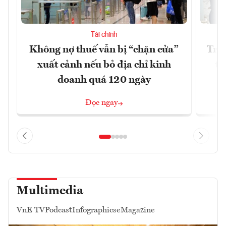
Tài chính
Không nợ thuế vẫn bị “chặn cửa”
Tron
xuất cảnh nếu bỏ địa chỉ kinh
từ
doanh quá 120 ngày
Đọc ngay
Multimedia
VnE TV
Podcast
Infographics
eMagazine