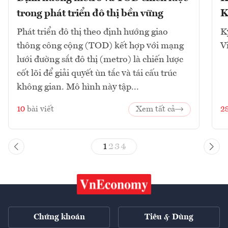
trong phát triển đô thị bền vững
K
Phát triển đô thị theo định hướng giao
K
thông công cộng (TOD) kết hợp với mạng
V
lưới đường sắt đô thị (metro) là chiến lược
cốt lõi để giải quyết ùn tắc và tái cấu trúc
không gian. Mô hình này tập...
10
bài viết
Xem tất cả
2
1
2
3
4
Chứng khoán
Tiêu & Dùng