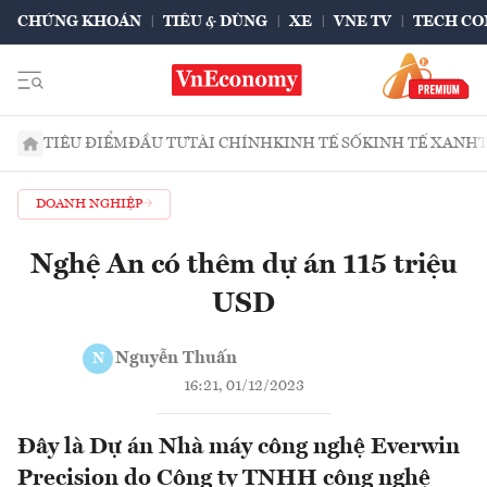
CHỨNG KHOÁN
TIÊU & DÙNG
XE
VNE TV
TECH CO
TIÊU ĐIỂM
ĐẦU TƯ
TÀI CHÍNH
KINH TẾ SỐ
KINH TẾ XANH
DOANH NGHIỆP
Nghệ An có thêm dự án 115 triệu
USD
Nguyễn Thuấn
N
16:21, 01/12/2023
Đây là Dự án Nhà máy công nghệ Everwin
Precision do Công ty TNHH công nghệ