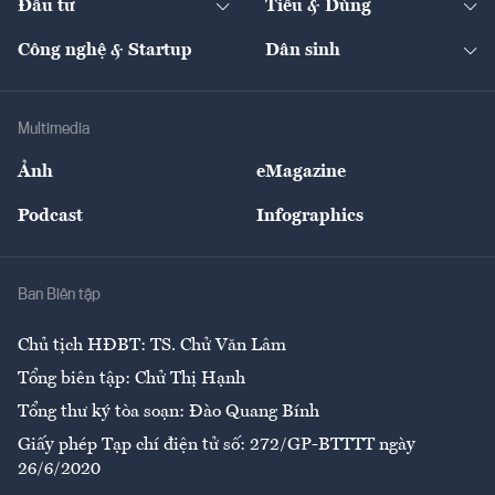
Đầu tư
Tiêu & Dùng
Quản trị số
Cafe BĐS
Thị trường
Kinh doanh
Kết nối
Tạp chí kinh tế Việt Nam
eMagazine
Nhà đầu tư
Du lịch
Công nghệ & Startup
Dân sinh
Tư vấn
Nông sản
Doanh nhân
Tư vấn Tiêu & Dùng
Infographics
Hạ tầng
Sức khỏe
Khung pháp lý
Doanh nghiệp
Địa phương
Thị trường
Bảo hiểm
Multimedia
Sự kiện
Nhân lực
Ảnh
eMagazine
Đẹp +
An sinh
Podcast
Infographics
Giải trí
Y tế
Nhà
Ban Biên tập
Ẩm thực
Chủ tịch HĐBT: TS. Chử Văn Lâm
Tổng biên tập: Chử Thị Hạnh
Tổng thư ký tòa soạn: Đào Quang Bính
Giấy phép Tạp chí điện tử số: 272/GP-BTTTT ngày
26/6/2020