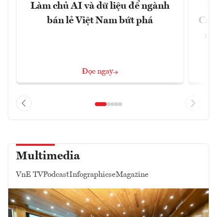
Làm chủ AI và dữ liệu để ngành
Từ
bán lẻ Việt Nam bứt phá
Car
mô
Đọc ngay
Multimedia
VnE TV
Podcast
Infographics
eMagazine