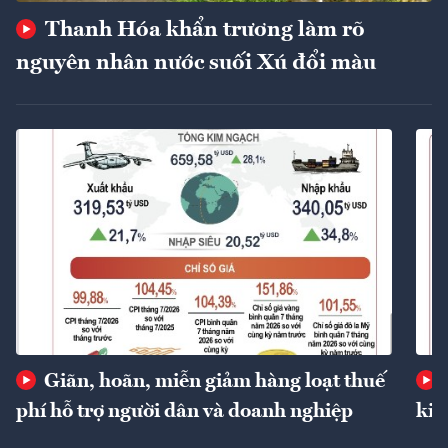
Thanh Hóa khẩn trương làm rõ
nguyên nhân nước suối Xú đổi màu
Giãn, hoãn, miễn giảm hàng loạt thuế
phí hỗ trợ người dân và doanh nghiệp
kin