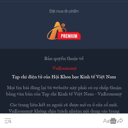
Đặt mua ấn phẩm
Bản quyền thuộc về
VnEconomy
Tạp chí điện tử của Hội Khoa học Kinh tế Việt Nam
Mọi tin bài đăng lại từ website này phải có sự chấp thuận
bằng văn bản của
Tạp chí Kinh tế Việt Nam - VnEconomy
Các trang liên kết ra ngoài sẽ được mở ra ở cửa sổ mới.
VnEconomy không chịu trách nhiệm nội dung các trang
ngoài.