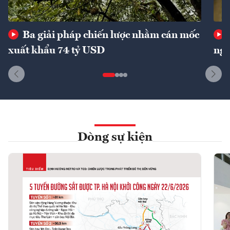
Ba giải pháp chiến lược nhằm cán mốc
xuất khẩu 74 tỷ USD
ngu
Dòng sự kiện