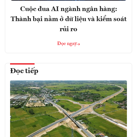
Cuộc đua AI ngành ngân hàng:
Thành bại nằm ở dữ liệu và kiểm soát
rủi ro
Đọc ngay
Đọc tiếp