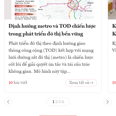
Định hướng metro và TOD chiến lược
K
trong phát triển đô thị bền vững
K
Phát triển đô thị theo định hướng giao
K
thông công cộng (TOD) kết hợp với mạng
V
lưới đường sắt đô thị (metro) là chiến lược
cốt lõi để giải quyết ùn tắc và tái cấu trúc
không gian. Mô hình này tập...
10
bài viết
Xem tất cả
2
1
2
3
4