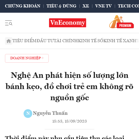
CHỨNG KHOÁN
TIÊU & DÙNG
XE
VNE TV
TECH CO
TIÊU ĐIỂM
ĐẦU TƯ
TÀI CHÍNH
KINH TẾ SỐ
KINH TẾ XANH
DOANH NGHIỆP
Nghệ An phát hiện số lượng lớn
bánh kẹo, đồ chơi trẻ em không rõ
nguồn gốc
Nguyễn Thuấn
N
18:53, 18/09/2023
Thời điểm này nhu cầu tiêu thụ các loại