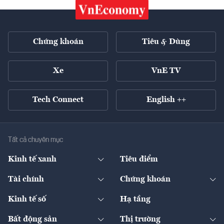
Chứng khoán
Tiêu & Dùng
Xe
VnE TV
Tech Connect
English ++
Tất cả chuyên mục
Kinh tế xanh
Tiêu điểm
Chuyển động xanh
Tài chính
Chứng khoán
Pháp lý
Ngân hàng
Doanh nghiệp niêm yết
Kinh tế số
Hạ tầng
Thương hiệu xanh
Thị trường vốn
Thị trường
Sản phẩm - Thị trường
Bất động sản
Thị trường