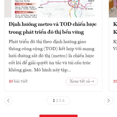
Định hướng metro và TOD chiến lược
K
trong phát triển đô thị bền vững
K
Phát triển đô thị theo định hướng giao
K
thông công cộng (TOD) kết hợp với mạng
V
lưới đường sắt đô thị (metro) là chiến lược
cốt lõi để giải quyết ùn tắc và tái cấu trúc
không gian. Mô hình này tập...
10
bài viết
Xem tất cả
2
1
2
3
4