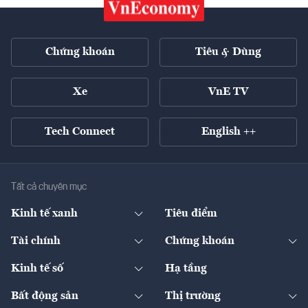
Chứng khoán
Tiêu & Dùng
Xe
VnE TV
Tech Connect
English ++
Tất cả chuyên mục
Kinh tế xanh
Tiêu điểm
Chuyển động xanh
Tài chính
Chứng khoán
Pháp lý
Ngân hàng
Doanh nghiệp niêm yết
Kinh tế số
Hạ tầng
Thương hiệu xanh
Thị trường vốn
Thị trường
Sản phẩm - Thị trường
Bất động sản
Thị trường
Diễn đàn
Thuế
Đầu tư