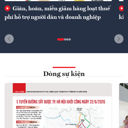
Giãn, hoãn, miễn giảm hàng loạt thuế
phí hỗ trợ người dân và doanh nghiệp
kin
Dòng sự kiện