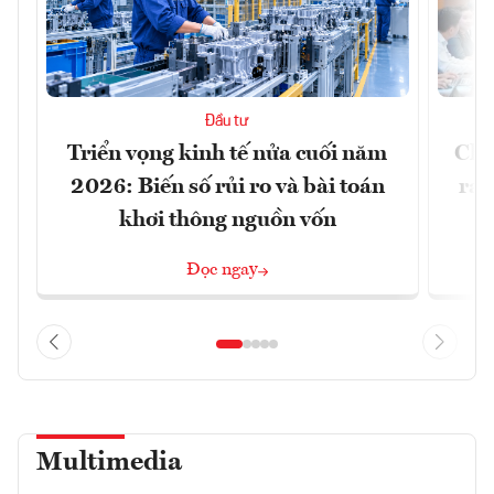
Đầu tư
Triển vọng kinh tế nửa cuối năm
Chủ
2026: Biến số rủi ro và bài toán
ra 
khơi thông nguồn vốn
Đọc ngay
Multimedia