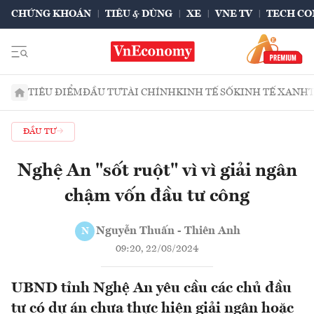
CHỨNG KHOÁN
TIÊU & DÙNG
XE
VNE TV
TECH CO
TIÊU ĐIỂM
ĐẦU TƯ
TÀI CHÍNH
KINH TẾ SỐ
KINH TẾ XANH
ĐẦU TƯ
Nghệ An "sốt ruột" vì vì giải ngân
chậm vốn đầu tư công
Nguyễn Thuấn - Thiên Anh
N
09:20, 22/08/2024
UBND tỉnh Nghệ An yêu cầu các chủ đầu
tư có dự án chưa thực hiện giải ngân hoặc