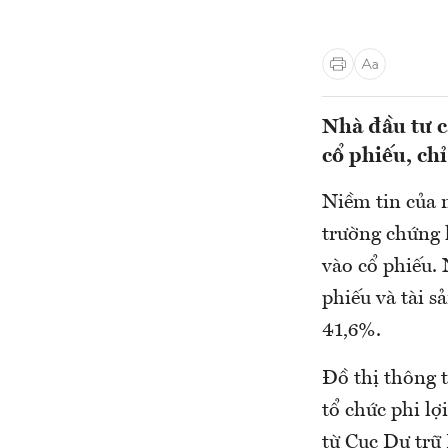
Nhà đầu tư c
cổ phiếu, ch
Niềm tin của 
trường chứng 
vào cổ phiếu. 
phiếu và tài s
41,6%.
Đồ thị thông t
tổ chức phi lợ
từ Cục Dự trữ