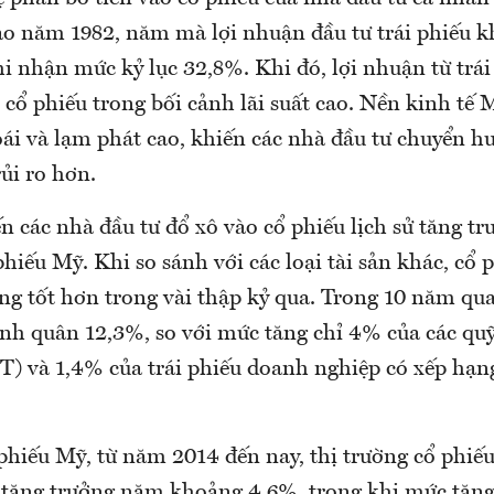
o năm 1982, năm mà lợi nhuận đầu tư trái phiếu k
i nhận mức kỷ lục 32,8%. Khi đó, lợi nhuận từ trái
 cổ phiếu trong bối cảnh lãi suất cao. Nền kinh tế 
oái và lạm phát cao, khiến các nhà đầu tư chuyển h
 rủi ro hơn.
n các nhà đầu tư đổ xô vào cổ phiếu lịch sử tăng tr
phiếu Mỹ. Khi so sánh với các loại tài sản khác, cổ
ng tốt hơn trong vài thập kỷ qua. Trong 10 năm qu
ình quân 12,3%, so với mức tăng chỉ 4% của các qu
T) và 1,4% của trái phiếu doanh nghiệp có xếp hạn
phiếu Mỹ, từ năm 2014 đến nay, thị trường cổ phiế
tăng trưởng năm khoảng 4,6%, trong khi mức tăng