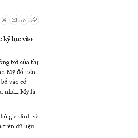
 kỷ lục vào
ng tốt của thị
ân Mỹ đổ tiền
 bổ vào cổ
 cá nhân Mỹ là
 hộ gia đình và
 trên dữ liệu