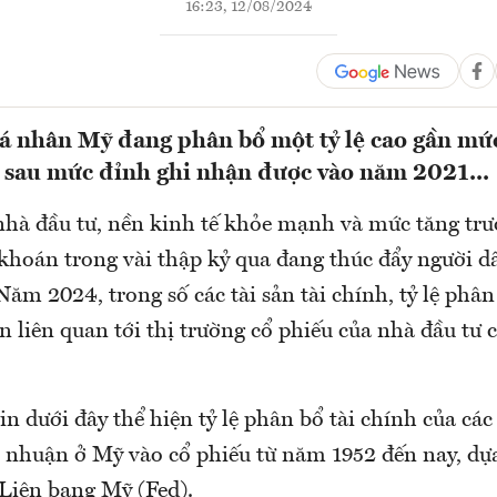
16:23, 12/08/2024
á nhân Mỹ đang phân bổ một tỷ lệ cao gần mức
ỉ sau mức đỉnh ghi nhận được vào năm 2021...
nhà đầu tư, nền kinh tế khỏe mạnh và mức tăng trưở
khoán trong vài thập kỷ qua đang thúc đẩy người d
Năm 2024, trong số các tài sản tài chính, tỷ lệ phân
ản liên quan tới thị trường cổ phiếu của nhà đầu tư
in dưới đây thể hiện tỷ lệ phân bổ tài chính của các
i nhuận ở Mỹ vào cổ phiếu từ năm 1952 đến nay, dựa
 Liên bang Mỹ (Fed).