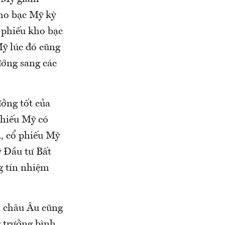
ho bạc Mỹ kỳ
 phiếu kho bạc
Mỹ lúc đó cũng
ướng sang các
ưởng tốt của
 phiếu Mỹ có
a, cổ phiếu Mỹ
ỹ Đầu tư Bất
g tín nhiệm
u châu Âu cũng
 trưởng bình