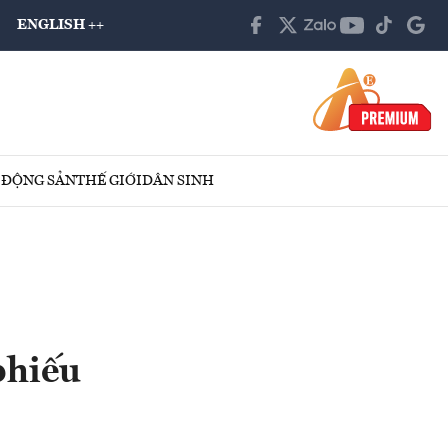
ENGLISH ++
 ĐỘNG SẢN
THẾ GIỚI
DÂN SINH
phiếu