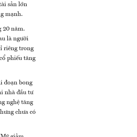
tài sản lớn
ùng mạnh.
g 20 năm.
au là người
ỉ riêng trong
 cổ phiếu tăng
ai đoạn bong
hi nhà đầu tư
ng nghệ tăng
nhưng chưa có
n Mỹ giảm