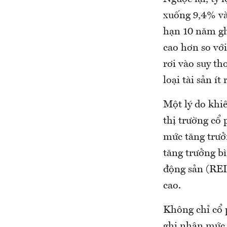
xuống 9,4% và
hạn 10 năm gh
cao hơn so với
rơi vào suy th
loại tài sản ít
Một lý do khiế
thị trường cổ 
mức tăng trưở
tăng trưởng b
động sản (REI
cao.
Không chỉ cổ 
ghi nhận mức 