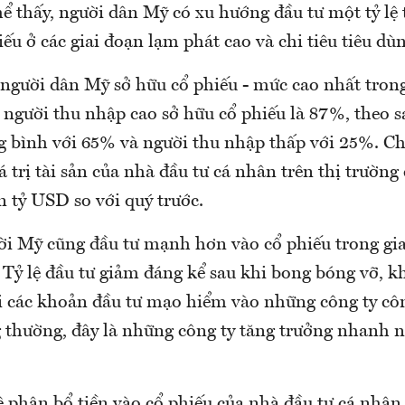
hể thấy, người dân Mỹ có xu hướng đầu tư một tỷ lệ 
ếu ở các giai đoạn lạm phát cao và chi tiêu tiêu d
 người dân Mỹ sở hữu cổ phiếu - mức cao nhất tron
ệ người thu nhập cao sở hữu cổ phiếu là 87%, theo s
g bình với 65% và người thu nhập thấp với 25%. Ch
á trị tài sản của nhà đầu tư cá nhân trên thị trường
 tỷ USD so với quý trước.
ời Mỹ cũng đầu tư mạnh hơn vào cổ phiếu trong gi
 Tỷ lệ đầu tư giảm đáng kể sau khi bong bóng vỡ, k
bởi các khoản đầu tư mạo hiểm vào những công ty cô
 thường, đây là những công ty tăng trưởng nhanh 
lệ phân bổ tiền vào cổ phiếu của nhà đầu tư cá nhâ