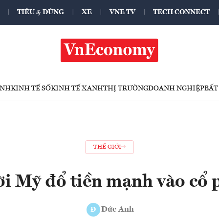
TIÊU & DÙNG
XE
VNE TV
TECH CONNECT
ÍNH
KINH TẾ SỐ
KINH TẾ XANH
THỊ TRƯỜNG
DOANH NGHIỆP
BẤT
THẾ GIỚI
i Mỹ đổ tiền mạnh vào cổ 
Đức Anh
Đ