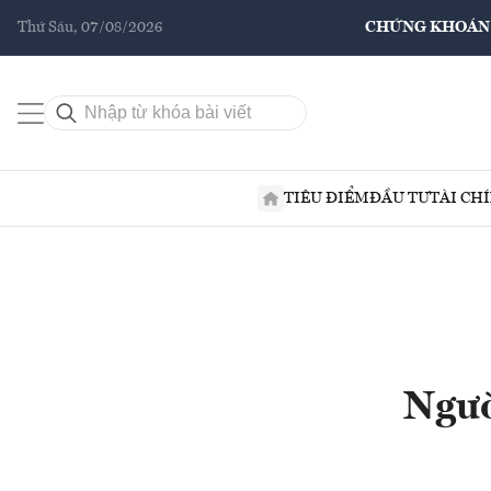
Thứ Sáu, 07/08/2026
CHỨNG KHOÁN
TIÊU ĐIỂM
ĐẦU TƯ
TÀI CH
Ngườ