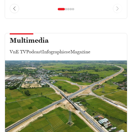
Multimedia
VnE TV
Podcast
Infographics
eMagazine