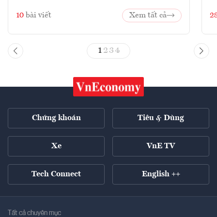
10
bài viết
Xem tất cả
2
1
2
3
4
Chứng khoán
Tiêu & Dùng
Xe
VnE TV
Tech Connect
English ++
Tất cả chuyên mục