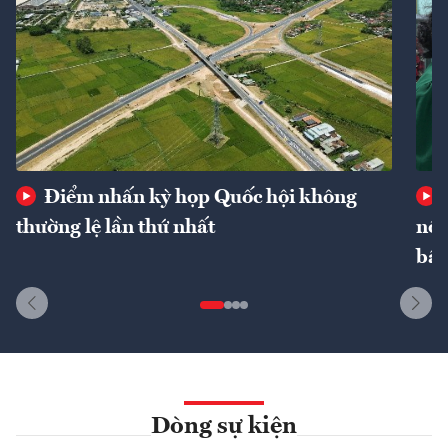
Điểm nhấn kỳ họp Quốc hội không
thường lệ lần thứ nhất
nôn
bất
Dòng sự kiện