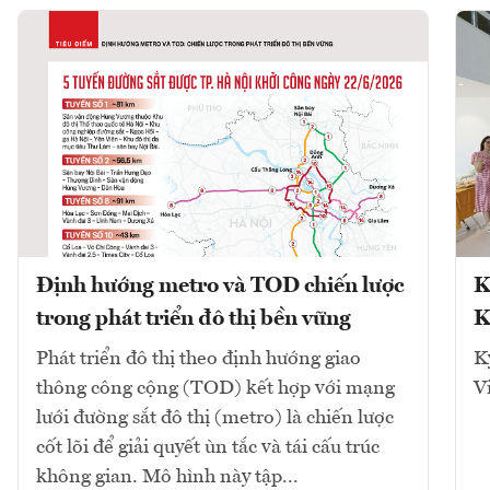
Định hướng metro và TOD chiến lược
K
trong phát triển đô thị bền vững
K
Phát triển đô thị theo định hướng giao
K
thông công cộng (TOD) kết hợp với mạng
V
lưới đường sắt đô thị (metro) là chiến lược
cốt lõi để giải quyết ùn tắc và tái cấu trúc
không gian. Mô hình này tập...