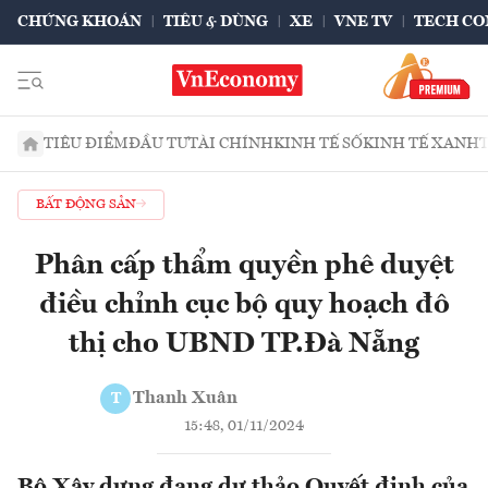
CHỨNG KHOÁN
TIÊU & DÙNG
XE
VNE TV
TECH CO
TIÊU ĐIỂM
ĐẦU TƯ
TÀI CHÍNH
KINH TẾ SỐ
KINH TẾ XANH
BẤT ĐỘNG SẢN
Phân cấp thẩm quyền phê duyệt
điều chỉnh cục bộ quy hoạch đô
thị cho UBND TP.Đà Nẵng
Thanh Xuân
T
15:48, 01/11/2024
Bộ Xây dựng đang dự thảo Quyết định của