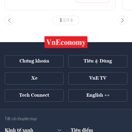
1
2
3
4
Chứng khoán
Tiêu & Dùng
Xe
VnE TV
Tech Connect
English ++
Tất cả chuyên mục
Kinh tế xanh
Tiêu điểm