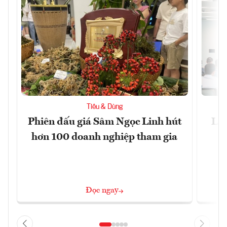
Tiêu & Dùng
Phiên đấu giá Sâm Ngọc Linh hút
Làm
hơn 100 doanh nghiệp tham gia
Đọc ngay