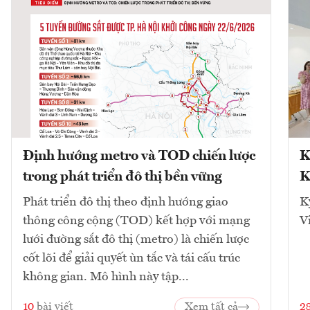
Định hướng metro và TOD chiến lược
K
trong phát triển đô thị bền vững
K
Phát triển đô thị theo định hướng giao
K
thông công cộng (TOD) kết hợp với mạng
V
lưới đường sắt đô thị (metro) là chiến lược
cốt lõi để giải quyết ùn tắc và tái cấu trúc
không gian. Mô hình này tập...
10
bài viết
Xem tất cả
2