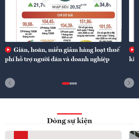
Giãn, hoãn, miễn giảm hàng loạt thuế
phí hỗ trợ người dân và doanh nghiệp
kin
Dòng sự kiện