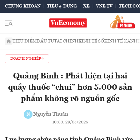
CHỨNG KHOÁN
TIÊU & DÙNG
XE
VNE TV
TECH CO
TIÊU ĐIỂM
ĐẦU TƯ
TÀI CHÍNH
KINH TẾ SỐ
KINH TẾ XANH
DOANH NGHIỆP
Quảng Bình : Phát hiện tại hai
quầy thuốc “chui” hơn 5.000 sản
phẩm không rõ nguồn gốc
Nguyễn Thuấn
N
10:30, 29/05/2025
Lực lượng chức năng tỉnh Quảng Bình vừa