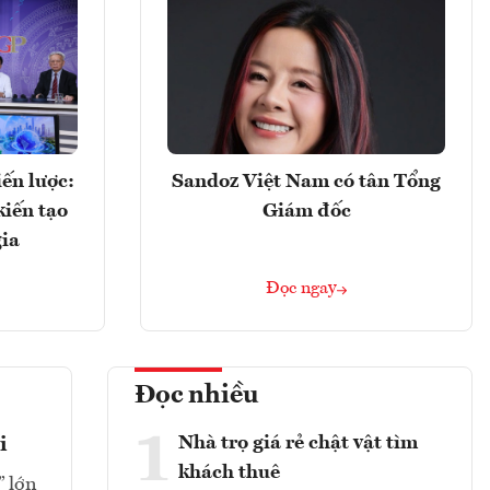
ến lược:
Sandoz Việt Nam có tân Tổng
kiến tạo
Giám đốc
gia
Đọc ngay
Đọc nhiều
1
Nhà trọ giá rẻ chật vật tìm
i
khách thuê
” lớn