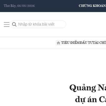
Thứ Bảy, 08/08/2026
CHỨNG KHOÁN
TIÊU ĐIỂM
ĐẦU TƯ
TÀI CH
Quảng Na
dự án C