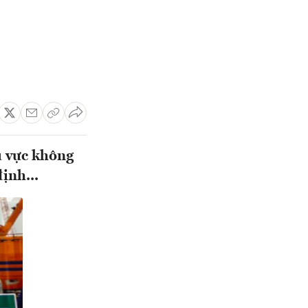
u vực không
ịnh...