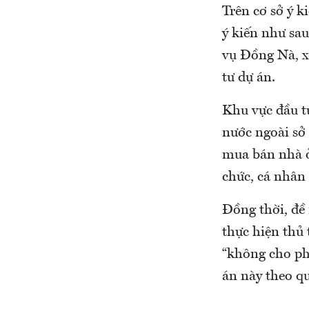
Trên cơ sở ý k
ý kiến như sa
vụ Đồng Nà, 
tư dự án.
Khu vực đầu t
nước ngoài sở 
mua bán nhà ở
chức, cá nhân
Đồng thời, đề
thực hiện thủ
“không cho ph
án này theo q