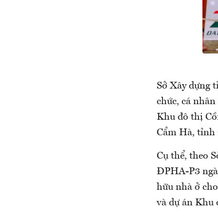
Sở Xây dựng t
chức, cá nhân
Khu đô thị Cồ
Cẩm Hà, tỉn
Cụ thể, theo 
ĐPHA-P3 ngày 
hữu nhà ở cho
và dự án Khu 