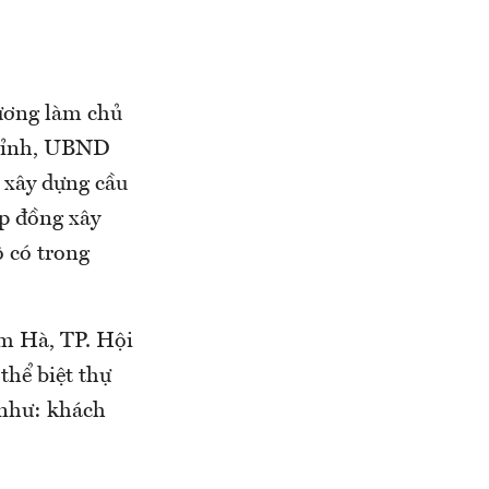
ương làm chủ
 tỉnh, UBND
 xây dựng cầu
p đồng xây
 có trong
m Hà, TP. Hội
thể biệt thự
 như: khách