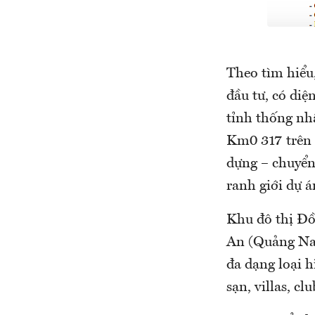
Theo tìm hiểu
đầu tư, có di
tỉnh thống nh
Km0 317 trên 
dựng – chuyển
ranh giới dự á
Khu đô thị Đ
An (Quảng Nam
đa dạng loại h
sạn, villas, c