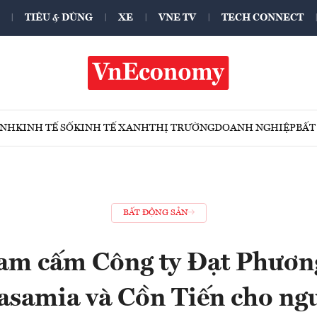
TIÊU & DÙNG
XE
VNE TV
TECH CONNECT
ÍNH
KINH TẾ SỐ
KINH TẾ XANH
THỊ TRƯỜNG
DOANH NGHIỆP
BẤT
BẤT ĐỘNG SẢN
m cấm Công ty Đạt Phươn
asamia và Cồn Tiến cho ng