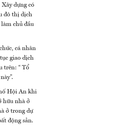
ở Xây dựng có
 đô thị dịch
 làm chủ đầu
 chức, cá nhân
tục giao dịch
 trên: “ Tổ
này”.
hố Hội An khi
ở hữu nhà ở
hà ở trong dự
bất động sản.