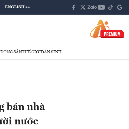
ENGLISH ++
 ĐỘNG SẢN
THẾ GIỚI
DÂN SINH
g bán nhà
ười nước