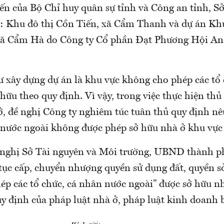
iến của Bộ Chỉ huy quân sự tỉnh và Công an tỉnh, S
u: Khu đô thị Cồn Tiến, xã Cẩm Thanh và dự án Khu
xã Cẩm Hà do Công ty Cổ phần Đạt Phương Hội An
ư xây dựng dự án là khu vực không cho phép các tổ
hữu theo quy định. Vì vậy, trong việc thực hiện thủ 
, đề nghị Công ty nghiêm túc tuân thủ quy định nêu
 nước ngoài không được phép sở hữu nhà ở khu vực 
 nghị Sở Tài nguyên và Môi trường, UBND thành p
 tục cấp, chuyển nhượng quyền sử dụng đất, quyền s
ép các tổ chức, cá nhân nước ngoài” được sở hữu n
uy định của pháp luật nhà ở, pháp luật kinh doanh 