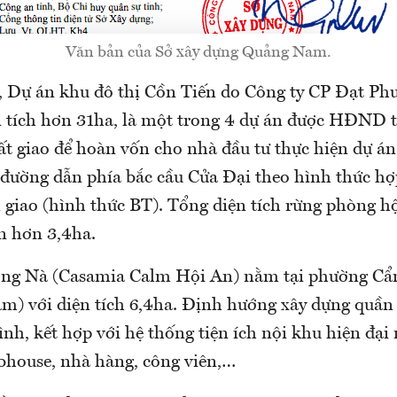
Văn bản của Sở xây dựng Quảng Nam.
, Dự án khu đô thị Cồn Tiến do Công ty CP Đạt Ph
ện tích hơn 31ha, là một trong 4 dự án được HĐND
ất giao để hoàn vốn cho nhà đầu tư thực hiện dự án
đường dẫn phía bắc cầu Cửa Đại theo hình thức hợ
 giao (hình thức BT). Tổng diện tích rừng phòng hộ
n hơn 3,4ha.
ồng Nà (Casamia Calm Hội An) nằm tại phường Cẩ
) với diện tích 6,4ha. Định hướng xây dựng quần 
ình, kết hợp với hệ thống tiện ích nội khu hiện đại
lubhouse, nhà hàng, công viên,…