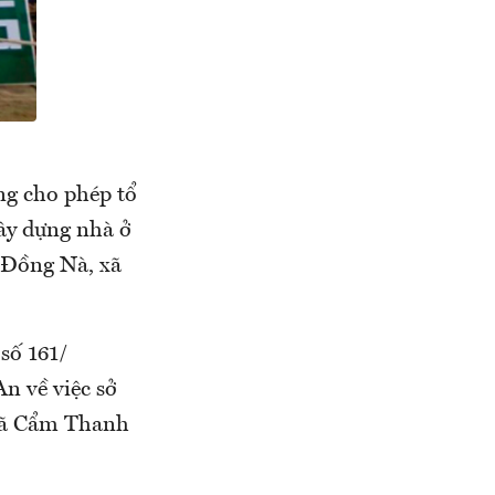
ng cho phép tổ
xây dựng nhà ở
 Đồng Nà, xã
số 161/
n về việc sở
 xã Cẩm Thanh