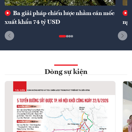
Ba giải pháp chiến lược nhằm cán mốc
xuất khẩu 74 tỷ USD
ngu
Dòng sự kiện