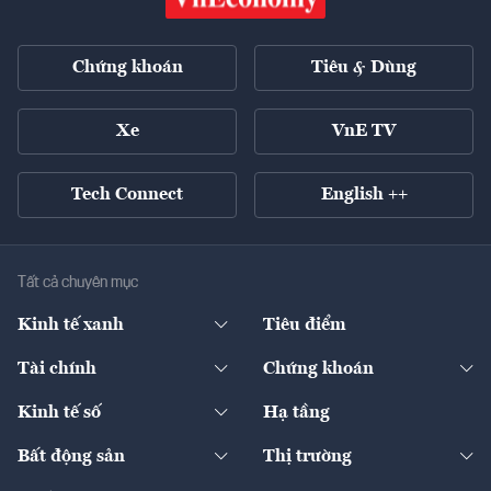
Chứng khoán
Tiêu & Dùng
Xe
VnE TV
Tech Connect
English ++
Tất cả chuyên mục
Kinh tế xanh
Tiêu điểm
Chuyển động xanh
Tài chính
Chứng khoán
Pháp lý
Ngân hàng
Doanh nghiệp niêm yết
Kinh tế số
Hạ tầng
Thương hiệu xanh
Thị trường vốn
Thị trường
Sản phẩm - Thị trường
Bất động sản
Thị trường
Diễn đàn
Thuế
Đầu tư
Tài sản số
Chính sách
Xuất nhập khẩu