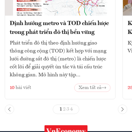
Định hướng metro và TOD chiến lược
K
trong phát triển đô thị bền vững
K
Phát triển đô thị theo định hướng giao
K
thông công cộng (TOD) kết hợp với mạng
V
lưới đường sắt đô thị (metro) là chiến lược
cốt lõi để giải quyết ùn tắc và tái cấu trúc
không gian. Mô hình này tập...
10
bài viết
Xem tất cả
2
1
2
3
4