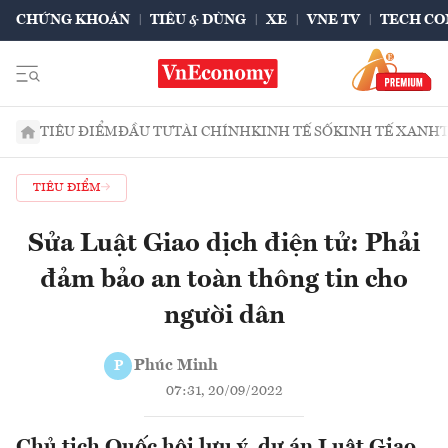
CHỨNG KHOÁN
TIÊU & DÙNG
XE
VNE TV
TECH CO
TIÊU ĐIỂM
ĐẦU TƯ
TÀI CHÍNH
KINH TẾ SỐ
KINH TẾ XANH
TIÊU ĐIỂM
Sửa Luật Giao dịch điện tử: Phải
đảm bảo an toàn thông tin cho
người dân
Phúc Minh
P
07:31, 20/09/2022
Chủ tịch Quốc hội lưu ý, dự án Luật Giao