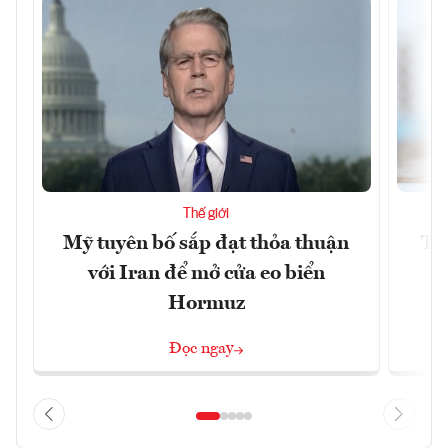
Thế giới
Mỹ tuyên bố sắp đạt thỏa thuận
Tr
với Iran để mở cửa eo biển
th
Hormuz
Đọc ngay