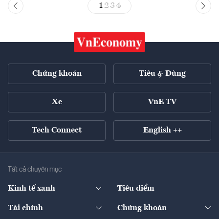
1
2
3
4
Chứng khoán
Tiêu & Dùng
Xe
VnE TV
Tech Connect
English ++
Tất cả chuyên mục
Kinh tế xanh
Tiêu điểm
Chuyển động xanh
Tài chính
Chứng khoán
Pháp lý