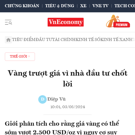
CHỨNG KHOÁN
TIÊU & DÙNG
XE
VNE TV
TECH CO
TIÊU ĐIỂM
ĐẦU TƯ
TÀI CHÍNH
KINH TẾ SỐ
KINH TẾ XANH
THẾ GIỚI
Vàng trượt giá vì nhà đầu tư chốt
lời
Điệp Vũ
Đ
10:01, 03/08/2024
Giới phân tích cho rằng giá vàng có thể
sớm vượt 2.500 USD/oz vì nguy cơ suy