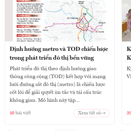
Định hướng metro và TOD chiến lược
K
trong phát triển đô thị bền vững
K
Phát triển đô thị theo định hướng giao
K
thông công cộng (TOD) kết hợp với mạng
V
lưới đường sắt đô thị (metro) là chiến lược
cốt lõi để giải quyết ùn tắc và tái cấu trúc
không gian. Mô hình này tập...
10
bài viết
Xem tất cả
2