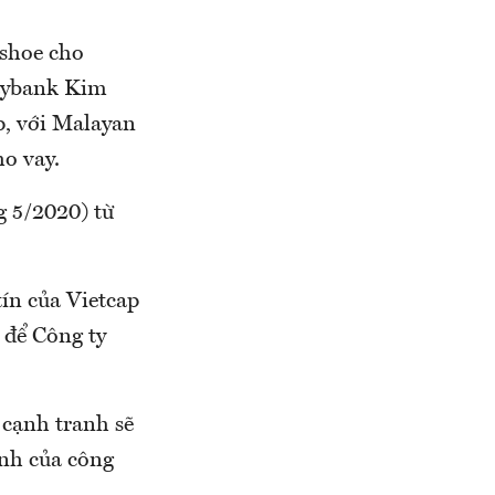
nshoe cho
aybank Kim
p, với Malayan
o vay.
g 5/2020) từ
ín của Vietcap
ề để Công ty
 cạnh tranh sẽ
nh của công