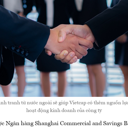
nh tranh từ nước ngoài sẽ giúp Vietcap có thêm nguồn lự
hoạt động kinh doanh của công ty
c Ngân hàng Shanghai Commercial and Savings Ba