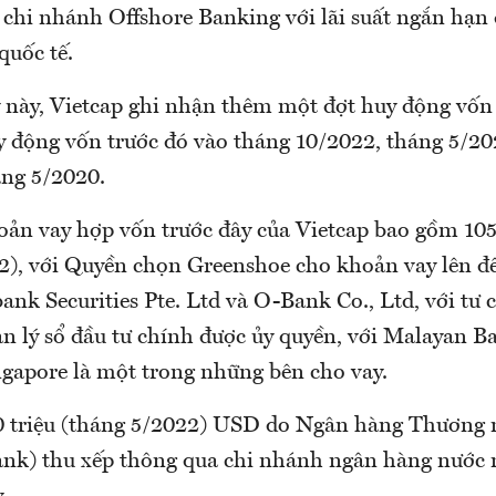
chi nhánh Offshore Banking với lãi suất ngắn hạn 
quốc tế.
 này, Vietcap ghi nhận thêm một đợt huy động vốn
y động vốn trước đó vào tháng 10/2022, tháng 5/20
áng 5/2020.
hoản vay hợp vốn trước đây của Vietcap bao gồm 10
2), với Quyền chọn Greenshoe cho khoản vay lên đế
k Securities Pte. Ltd và O-Bank Co., Ltd, với tư c
ản lý sổ đầu tư chính được ủy quyền, với Malayan B
gapore là một trong những bên cho vay.
 triệu (tháng 5/2022) USD do Ngân hàng Thương 
k) thu xếp thông qua chi nhánh ngân hàng nước 