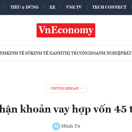
TIÊU & DÙNG
XE
VNE TV
TECH CONNECT
ÍNH
KINH TẾ SỐ
KINH TẾ XANH
THỊ TRƯỜNG
DOANH NGHIỆP
BẤT
CHỨNG KHOÁN
nhận khoản vay hợp vốn 45 
Minh Tú
M