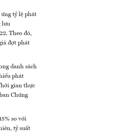
ứng tỷ lệ phát
 lưu
22. Theo đó,
giá đợt phát
rong danh sách
hiếu phát
hời gian thực
y ban Chứng
15% so với
iên, tỷ suất