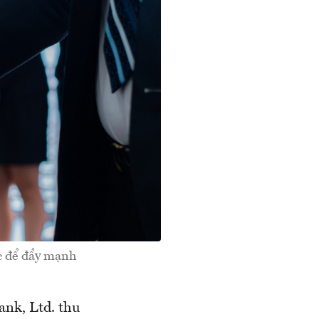
c để đẩy mạnh
nk, Ltd. thu