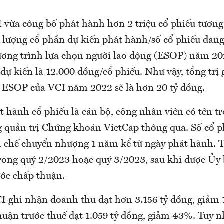
 vừa công bố phát hành hơn 2 triệu cổ phiếu tương 
 lượng cổ phần dự kiến phát hành/số cổ phiếu đang
ơng trình lựa chọn người lao động (ESOP) năm 20
dự kiến là 12.000 đồng/cổ phiếu. Như vậy, tổng trị 
 ESOP của VCI năm 2022 sẽ là hơn 20 tỷ đồng.
t hành cổ phiếu là cán bộ, công nhân viên có tên t
 quản trị Chứng khoán VietCap thông qua. Số cổ p
n chế chuyển nhượng 1 năm kể từ ngày phát hành. T
trong quý 2/2023 hoặc quý 3/2023, sau khi được Ủ
ớc chấp thuận.
 ghi nhận doanh thu đạt hơn 3.156 tỷ đồng, giảm 
huận trước thuế đạt 1.059 tỷ đồng, giảm 43%. Tuy nh