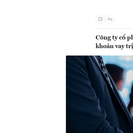
Công ty cổ p
khoản vay tr