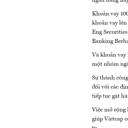
ngân hàng này
Khoản vay 100
khoản vay lê
Eng Securities
Banking Berha
Và khoản vay 
một nhóm ngâ
Sự thành công
đối với các đị
tiếp tục gặt h
Việc mở rộng 
giúp Vietcap 