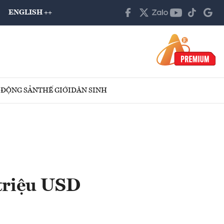
ENGLISH ++
 ĐỘNG SẢN
THẾ GIỚI
DÂN SINH
triệu USD