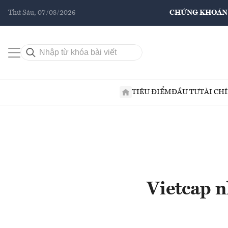
Thứ Sáu, 07/08/2026
CHỨNG KHOÁN
TIÊU ĐIỂM
ĐẦU TƯ
TÀI CH
Vietcap 