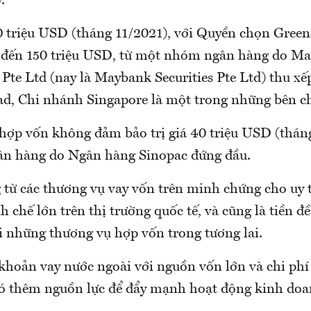
.
 triệu USD (tháng 11/2021), với Quyền chọn Gree
n đến 150 triệu USD, từ một nhóm ngân hàng do M
 Pte Ltd (nay là Maybank Securities Pte Ltd) thu xế
d, Chi nhánh Singapore là một trong những bên ch
hợp vốn không đảm bảo trị giá 40 triệu USD (thán
n hàng do Ngân hàng Sinopac đứng đầu.
 từ các thương vụ vay vốn trên minh chứng cho uy t
nh chế lớn trên thị trường quốc tế, và cũng là tiền đ
ái những thương vụ hợp vốn trong tương lai.
khoản vay nước ngoài với nguồn vốn lớn và chi phí
có thêm nguồn lực để đẩy mạnh hoạt động kinh doa