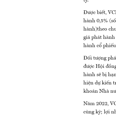
ty.
Được biết, VCI
hành 0,5% (số
hành)theo chư
giá phát hành 
hành cổ phiếu
Đối tượng phá
được Hội đồng
hành sẽ bị hạ
hiện dự kiến 
khoán Nhà nư
Năm 2022, VCI
cùng kỳ; lợi n