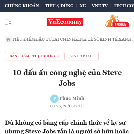
CHỨNG KHOÁN
TIÊU & DÙNG
XE
VNE TV
TECH CO
TIÊU ĐIỂM
ĐẦU TƯ
TÀI CHÍNH
KINH TẾ SỐ
KINH TẾ XANH
SẢN PHẨM - THỊ TRƯỜNG
KINH TẾ SỐ
10 dấu ấn công nghệ của Steve
Jobs
Phúc Minh
P
08:26, 26/08/2011
Dù không có bằng cấp chính thức về kỹ sư
nhưng Steve Jobs vẫn là người sở hữu hoặc