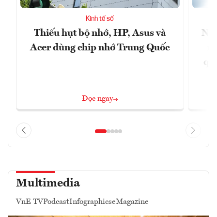
Kinh tế số
Thiếu hụt bộ nhớ, HP, Asus và
Ngâ
Acer dùng chip nhớ Trung Quốc
nề
quả
Đọc ngay
Multimedia
VnE TV
Podcast
Infographics
eMagazine