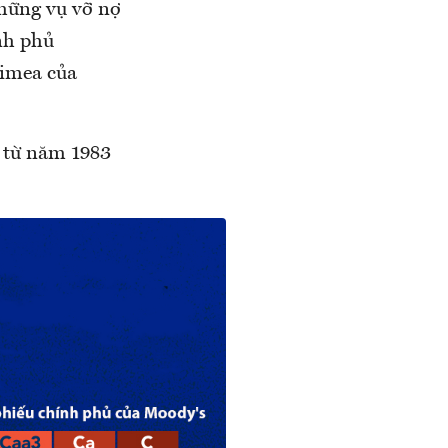
những vụ vỡ nợ
ính phủ
rimea của
ể từ năm 1983