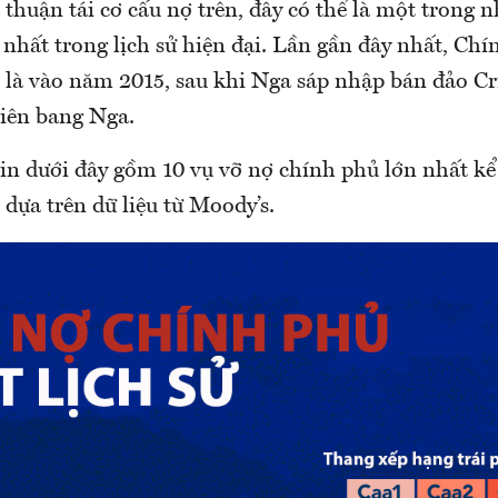
thuận tái cơ cấu nợ trên, đây có thể là một trong 
nhất trong lịch sử hiện đại. Lần gần đây nhất, Ch
 là vào năm 2015, sau khi Nga sáp nhập bán đảo C
iên bang Nga.
tin dưới đây gồm 10 vụ vỡ nợ chính phủ lớn nhất k
dựa trên dữ liệu từ Moody’s.