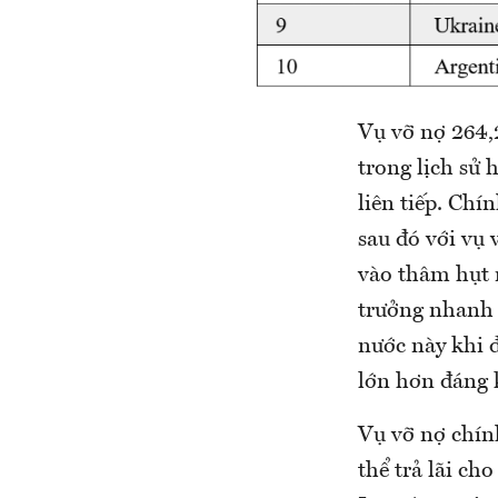
Vụ vỡ nợ 264,
trong lịch sử 
liên tiếp. Chí
sau đó với vụ 
vào thâm hụt 
trưởng nhanh 
nước này khi 
lớn hơn đáng k
Vụ vỡ nợ chín
thể trả lãi ch