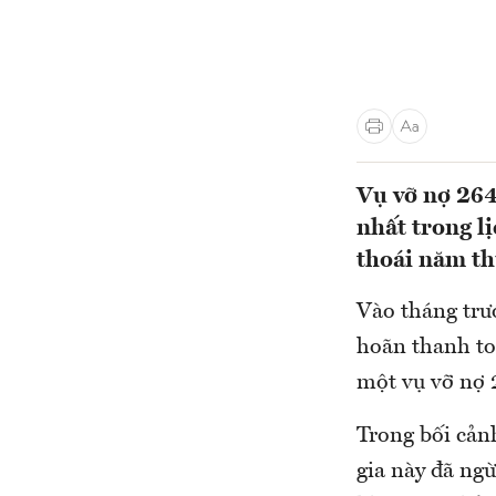
Vụ vỡ nợ 264
nhất trong lị
thoái năm thứ
Vào tháng trướ
hoãn thanh to
một vụ vỡ nợ 
Trong bối cản
gia này đã ngừ