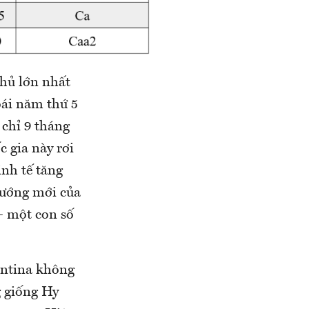
hủ lớn nhất
oái năm thứ 5
 chỉ 9 tháng
c gia này rơi
nh tế tăng
tướng mới của
– một con số
entina không
g giống Hy