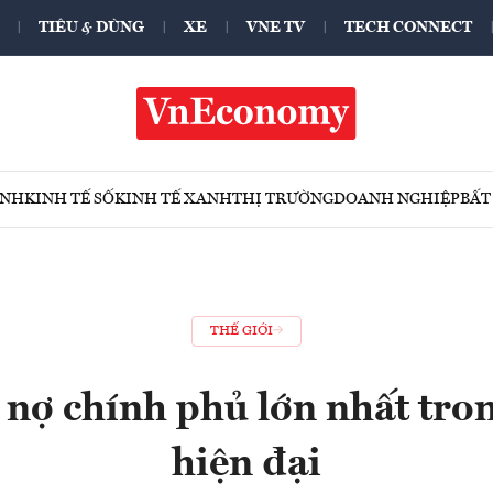
TIÊU & DÙNG
XE
VNE TV
TECH CONNECT
ÍNH
KINH TẾ SỐ
KINH TẾ XANH
THỊ TRƯỜNG
DOANH NGHIỆP
BẤT
THẾ GIỚI
 nợ chính phủ lớn nhất tron
hiện đại