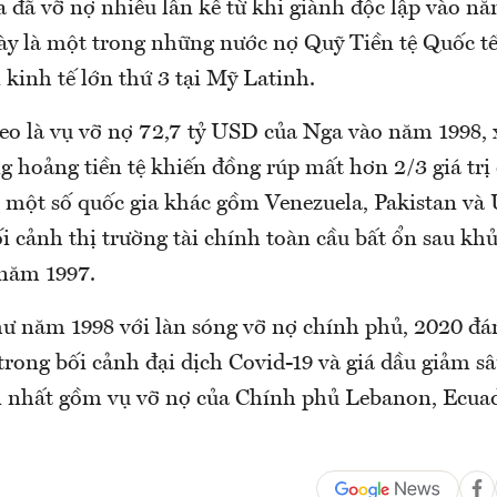
 đã vỡ nợ nhiều lần kể từ khi giành độc lập vào n
 này là một trong những nước nợ Quỹ Tiền tệ Quốc t
 kinh tế lớn thứ 3 tại Mỹ Latinh.
theo là vụ vỡ nợ 72,7 tỷ USD của Nga vào năm 1998, 
 hoảng tiền tệ khiến đồng rúp mất hơn 2/3 giá trị 
 một số quốc gia khác gồm Venezuela, Pakistan và
i cảnh thị trường tài chính toàn cầu bất ổn sau kh
năm 1997.
ư năm 1998 với làn sóng vỡ nợ chính phủ, 2020 đá
rong bối cảnh đại dịch Covid-19 và giá dầu giảm sâ
ớn nhất gồm vụ vỡ nợ của Chính phủ Lebanon, Ecua