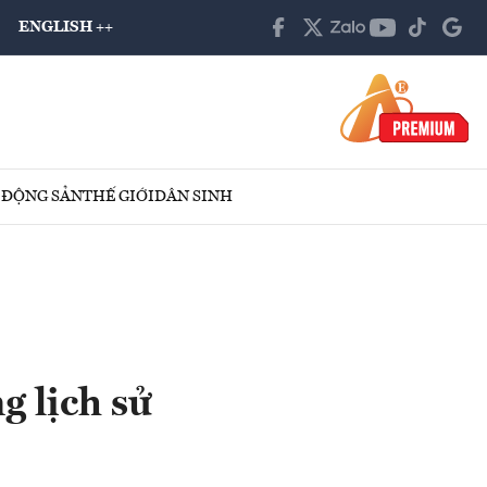
ENGLISH ++
 ĐỘNG SẢN
THẾ GIỚI
DÂN SINH
g lịch sử