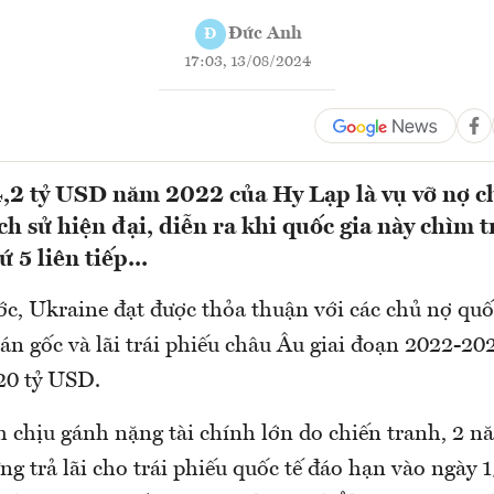
Đức Anh
Đ
17:03, 13/08/2024
,2 tỷ USD năm 2022 của Hy Lạp là vụ vỡ nợ c
ch sử hiện đại, diễn ra khi quốc gia này chìm 
 5 liên tiếp...
c, Ukraine đạt được thỏa thuận với các chủ nợ quốc
án gốc và lãi trái phiếu châu Âu giai đoạn 2022-20
20 tỷ USD.
h chịu gánh nặng tài chính lớn do chiến tranh, 2 n
ng trả lãi cho trái phiếu quốc tế đáo hạn vào ngày