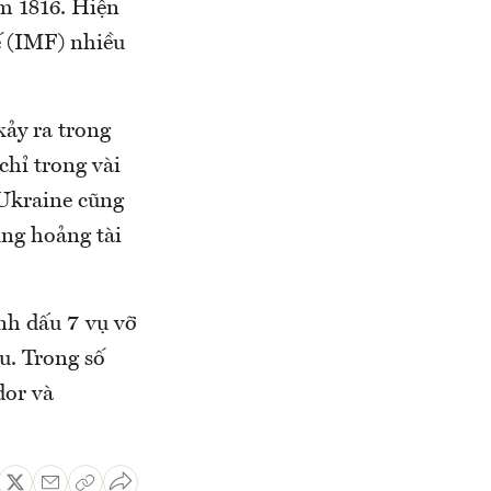
ăm 1816. Hiện
ế (IMF) nhiều
xảy ra trong
chỉ trong vài
 Ukraine cũng
ủng hoảng tài
nh dấu 7 vụ vỡ
u. Trong số
dor và