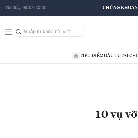
Thứ Bảy, 08/08/2026
CHỨNG KHOÁN
TIÊU ĐIỂM
ĐẦU TƯ
TÀI CH
10 vụ vỡ