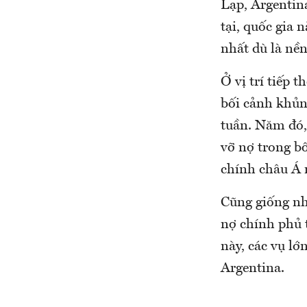
Lạp, Argentina
tại, quốc gia
nhất dù là nền
Ở vị trí tiếp 
bối cảnh khủng
tuần. Năm đó,
vỡ nợ trong bố
chính châu Á 
Cũng giống nh
nợ chính phủ t
này, các vụ l
Argentina.