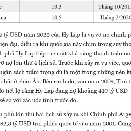
2 tỷ USD năm 2022 của Hy Lạp là vụ vỡ nợ chính p
hiện đại, diễn ra khi quốc gia này chìm trong suy th
nh phủ Hy Lạp tiếp tục mất khả năng thanh toán nợ
vỡ nợ lớn thứ 4 lịch sủ. Trước khi xảy ra vụ việc, quố
ngân sách trầm trọng dù là một trong những nền ki
nhất ở châu Âu. Bên cạnh đó, vào năm 2009, Thủ 
đó tiết lộ rằng Hy Lạp đang nợ khoảng 410 tỷ USD 
ể so với các ước tính trước đó.
h phủ lớn thứ hai lịch sử xảy ra khi Chính phủ Arg
o 82,3 tỷ USD trái phiếu quốc tế vào năm 2001. Cũn