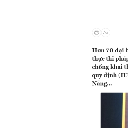
Hơn 70 đại b
thực thi phá
chống khai t
quy định (IU
Nẵng...