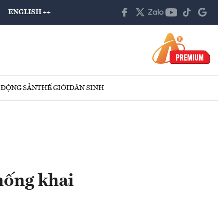
ENGLISH ++
 ĐỘNG SẢN
THẾ GIỚI
DÂN SINH
hống khai