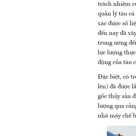
trách nhiệm củ
quản lý tàu c
xác được số liệ
đến nay đã xây
trung ương đến
lực lượng thực
động của tàu c
Đặc biệt, có t
lên) đã được l
gốc thủy sản đ
lượng qua cảng
nhà máy chế b