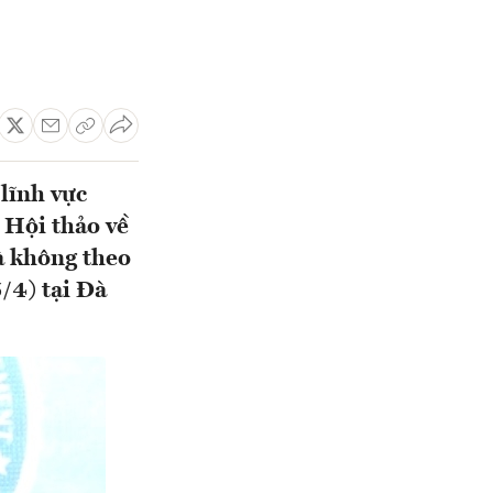
 lĩnh vực
a Hội thảo về
à không theo
/4) tại Đà