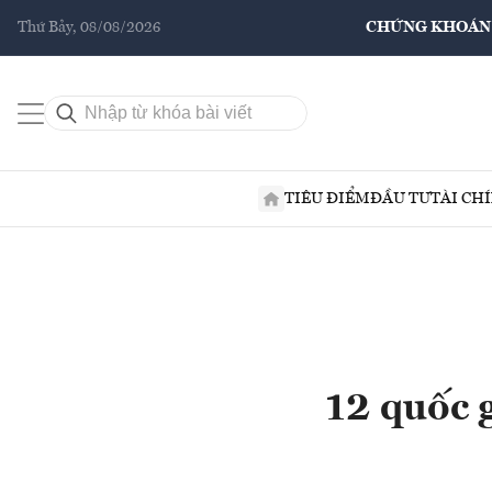
Thứ Bảy, 08/08/2026
CHỨNG KHOÁN
TIÊU ĐIỂM
ĐẦU TƯ
TÀI CH
12 quốc 