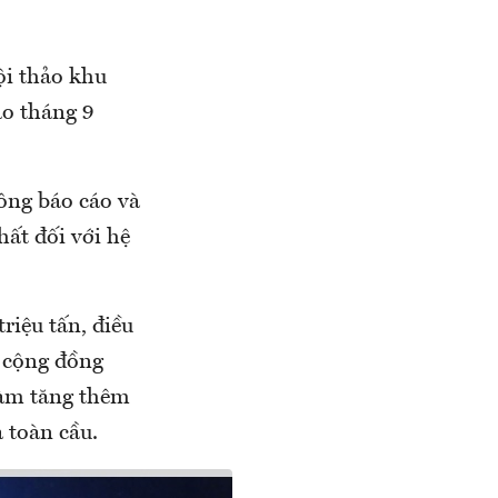
ội thảo khu
ào tháng 9
ông báo cáo và
ất đối với hệ
riệu tấn, điều
à cộng đồng
làm tăng thêm
 toàn cầu.