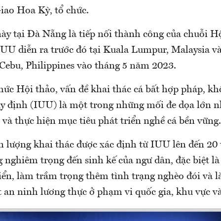
iao Hoa Kỳ, tổ chức.
này tại Đà Nẵng là tiếp nối thành công của chuỗi H
IUU diễn ra trước đó tại Kuala Lumpur, Malaysia v
Cebu, Philippines vào tháng 5 năm 2023.
hức Hội thảo, vấn đề khai thác cá bất hợp pháp, kh
y định (IUU) là một trong những mối đe dọa lớn nh
, và thực hiện mục tiêu phát triển nghề cá bền vững.
 lượng khai thác được xác định từ IUU lên đến 20 t
 nghiêm trọng đến sinh kế của ngư dân, đặc biệt l
iển, làm trầm trọng thêm tình trạng nghèo đói và 
 an ninh lương thực ở phạm vi quốc gia, khu vực và