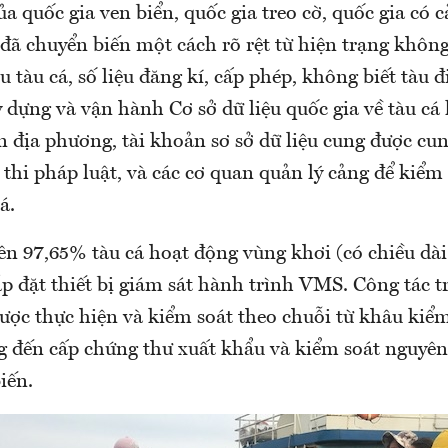
a quốc gia ven biển, quốc gia treo cờ, quốc gia có 
á đã chuyển biến một cách rõ rệt từ hiện trạng khô
u tàu cá, số liệu đăng kí, cấp phép, không biết tàu đ
 dựng và vận hành Cơ sở dữ liệu quốc gia về tàu cá 
 địa phương, tài khoản sơ sở dữ liệu cung được cun
 thi pháp luật, và các cơ quan quản lý cảng để kiểm
á.
rên 97,65% tàu cá hoạt động vùng khơi (có chiều dài
ắp đặt thiết bị giám sát hành trình VMS. Công tác 
ược thực hiện và kiểm soát theo chuỗi từ khâu kiểm
 đến cấp chứng thư xuất khẩu và kiểm soát nguyên l
iến.