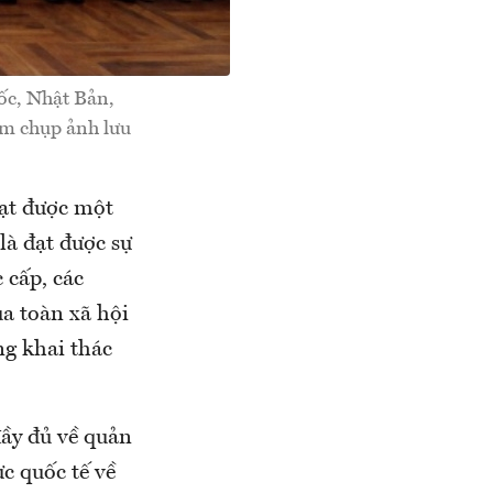
ốc, Nhật Bản,
am chụp ảnh lưu
đạt được một
là đạt được sự
 cấp, các
a toàn xã hội
ng khai thác
ầy đủ về quản
c quốc tế về