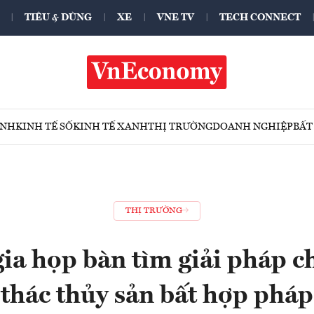
TIÊU & DÙNG
XE
VNE TV
TECH CONNECT
ÍNH
KINH TẾ SỐ
KINH TẾ XANH
THỊ TRƯỜNG
DOANH NGHIỆP
BẤT
THỊ TRƯỜNG
gia họp bàn tìm giải pháp c
thác thủy sản bất hợp pháp