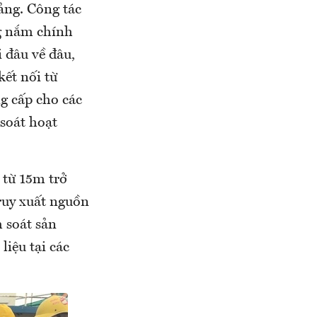
cảng. Công tác
ng nắm chính
i đâu về đâu,
kết nối từ
g cấp cho các
 soát hoạt
 từ 15m trở
truy xuất nguồn
 soát sản
iệu tại các