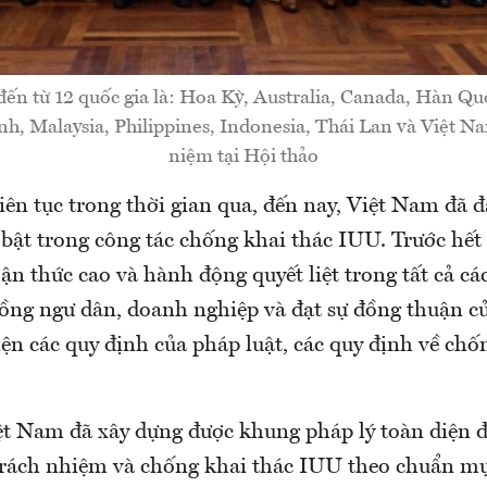
 đến từ 12 quốc gia là: Hoa Kỳ, Australia, Canada, Hàn Qu
, Malaysia, Philippines, Indonesia, Thái Lan và Việt N
niệm tại Hội thảo
liên tục trong thời gian qua, đến nay, Việt Nam đã 
 bật trong công tác chống khai thác IUU. Trước hết 
n thức cao và hành động quyết liệt trong tất cả các
ồng ngư dân, doanh nghiệp và đạt sự đồng thuận củ
iện các quy định của pháp luật, các quy định về chố
ệt Nam đã xây dựng được khung pháp lý toàn diện đ
 trách nhiệm và chống khai thác IUU theo chuẩn mự