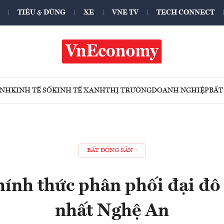
TIÊU & DÙNG
XE
VNE TV
TECH CONNECT
ÍNH
KINH TẾ SỐ
KINH TẾ XANH
THỊ TRƯỜNG
DOANH NGHIỆP
BẤT
BẤT ĐỘNG SẢN
chính thức phân phối đại đô 
nhất Nghệ An