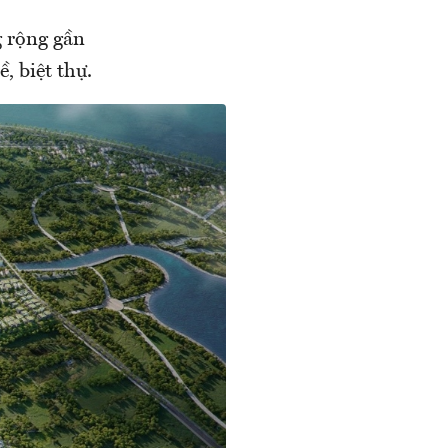
g rộng gần
, biệt thự.