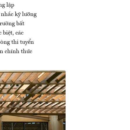
ng lập
 nhắc kỹ lưỡng
trường bất
 biệt, các
vòng thi tuyển
ấn chính thức