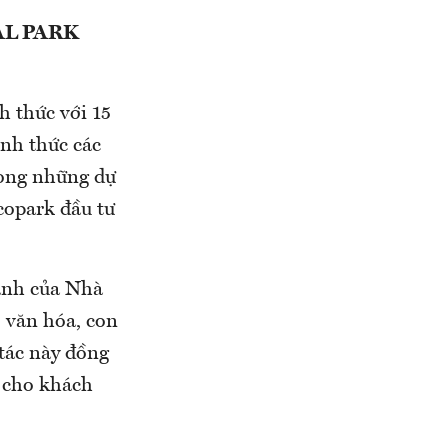
AL PARK
h thức với 15
ính thức các
rong những dự
copark đầu tư
 ảnh của Nhà
, văn hóa, con
tác này đồng
i cho khách