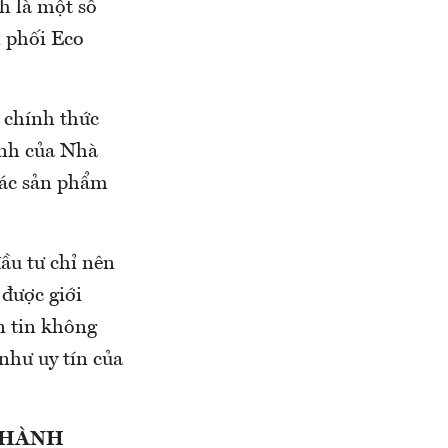
h là một số
n phối Eco
 chính thức
ịnh của Nhà
các sản phẩm
ầu tư chỉ nên
 được giới
n tin không
như uy tín của
 THÀNH