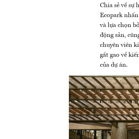
Chia sẻ về sự
Ecopark nhấn 
và lựa chọn bở
động sản, cũng
chuyên viên ki
gắt gao về kiế
của dự án.