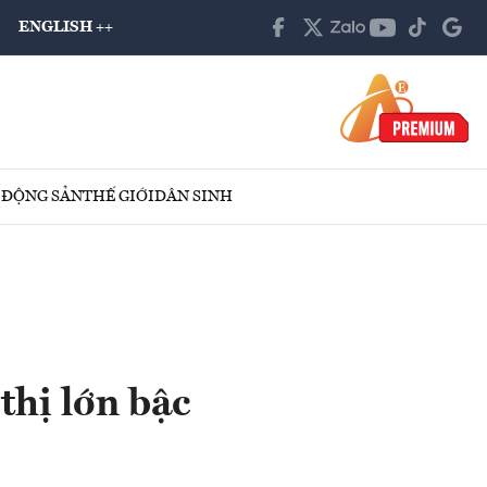
ENGLISH ++
 ĐỘNG SẢN
THẾ GIỚI
DÂN SINH
thị lớn bậc