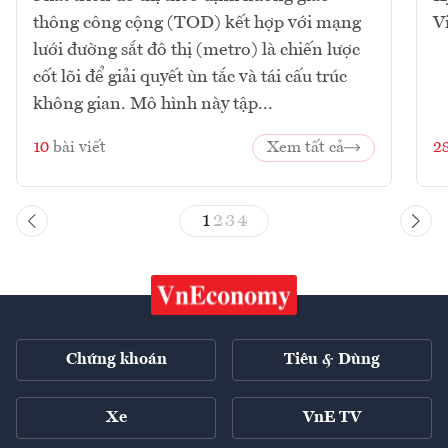
thông công cộng (TOD) kết hợp với mạng
V
lưới đường sắt đô thị (metro) là chiến lược
cốt lõi để giải quyết ùn tắc và tái cấu trúc
không gian. Mô hình này tập...
10
bài viết
Xem tất cả
2
1
2
3
4
Chứng khoán
Tiêu & Dùng
Xe
VnE TV