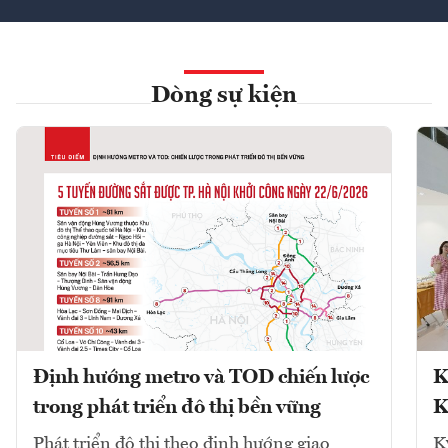
Dòng sự kiện
Định hướng metro và TOD chiến lược
K
trong phát triển đô thị bền vững
K
Phát triển đô thị theo định hướng giao
K