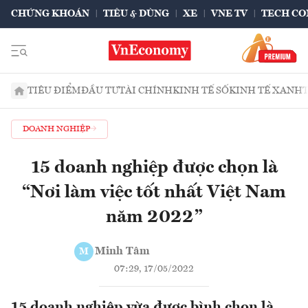
CHỨNG KHOÁN
TIÊU & DÙNG
XE
VNE TV
TECH CO
TIÊU ĐIỂM
ĐẦU TƯ
TÀI CHÍNH
KINH TẾ SỐ
KINH TẾ XANH
DOANH NGHIỆP
15 doanh nghiệp được chọn là
“Nơi làm việc tốt nhất Việt Nam
năm 2022”
Minh Tâm
M
07:29, 17/05/2022
15 doanh nghiệp vừa được bình chọn là