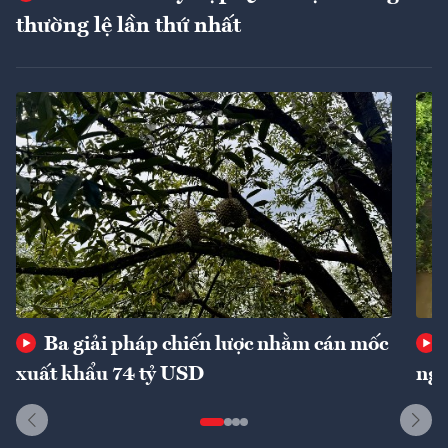
thường lệ lần thứ nhất
Ba giải pháp chiến lược nhằm cán mốc
xuất khẩu 74 tỷ USD
ngu