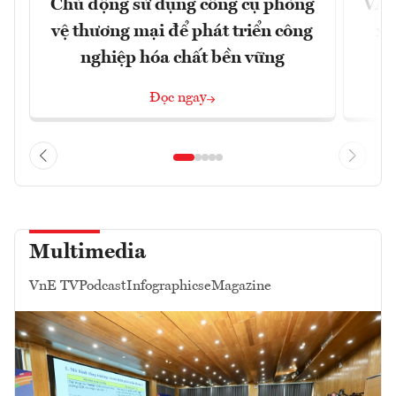
Chủ động sử dụng công cụ phòng
VAS
vệ thương mại để phát triển công
xu
nghiệp hóa chất bền vững
Đọc ngay
Multimedia
VnE TV
Podcast
Infographics
eMagazine