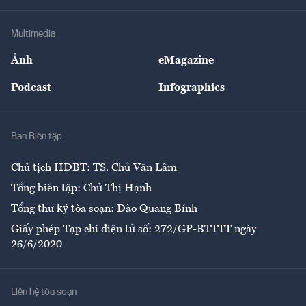
Hạ tầng
Sức khỏe
Khung pháp lý
Doanh nghiệp
Địa phương
Thị trường
Bảo hiểm
Multimedia
Sự kiện
Nhân lực
Ảnh
eMagazine
Đẹp +
An sinh
Podcast
Infographics
Giải trí
Y tế
Nhà
Ban Biên tập
Ẩm thực
Chủ tịch HĐBT: TS. Chử Văn Lâm
Tổng biên tập: Chử Thị Hạnh
Tổng thư ký tòa soạn: Đào Quang Bính
Giấy phép Tạp chí điện tử số: 272/GP-BTTTT ngày
26/6/2020
Liên hệ tòa soạn