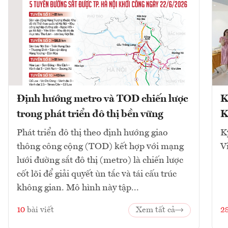
Định hướng metro và TOD chiến lược
K
trong phát triển đô thị bền vững
K
Phát triển đô thị theo định hướng giao
K
thông công cộng (TOD) kết hợp với mạng
V
lưới đường sắt đô thị (metro) là chiến lược
cốt lõi để giải quyết ùn tắc và tái cấu trúc
không gian. Mô hình này tập...
10
bài viết
Xem tất cả
2