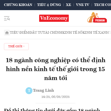
CHỨNG KHOÁN
TIÊU & DÙNG
XE
VNE TV
TECH CO
TIÊU ĐIỂM
ĐẦU TƯ
TÀI CHÍNH
KINH TẾ SỐ
KINH TẾ XANH
THẾ GIỚI
18 ngành công nghiệp có thể định
hình nền kinh tế thế giới trong 15
năm tới
Trang Linh
T
14:25, 08/05/2025
Đồ thị thông tin dưới đây gồm 18 ngành