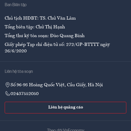
Ban Biên tập
Ẩm thực
Chủ tịch HĐBT: TS. Chử Văn Lâm
Tổng biên tập: Chử Thị Hạnh
Tổng thư ký tòa soạn: Đào Quang Bính
Giấy phép Tạp chí điện tử số: 272/GP-BTTTT ngày
26/6/2020
Liên hệ tòa soạn
Số 96-98 Hoàng Quốc Việt, Cầu Giấy, Hà Nội
02437552050
Liên hệ quảng cáo
Theo dõi VnEconomy