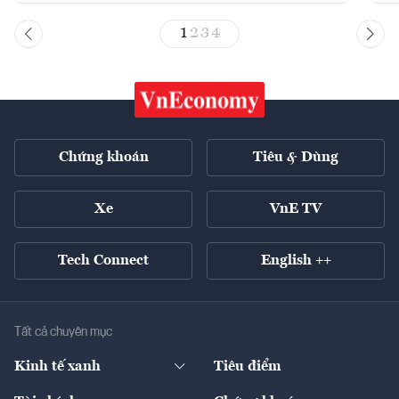
1
2
3
4
Chứng khoán
Tiêu & Dùng
Xe
VnE TV
Tech Connect
English ++
Tất cả chuyên mục
Kinh tế xanh
Tiêu điểm
Chuyển động xanh