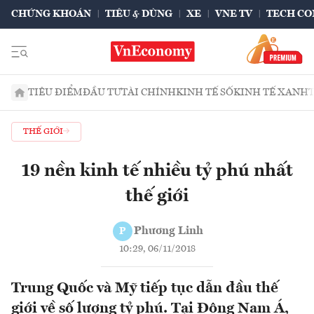
CHỨNG KHOÁN
TIÊU & DÙNG
XE
VNE TV
TECH CO
TIÊU ĐIỂM
ĐẦU TƯ
TÀI CHÍNH
KINH TẾ SỐ
KINH TẾ XANH
THẾ GIỚI
19 nền kinh tế nhiều tỷ phú nhất
thế giới
Phương Linh
P
10:29, 06/11/2018
Trung Quốc và Mỹ tiếp tục dẫn đầu thế
giới về số lượng tỷ phú. Tại Đông Nam Á,