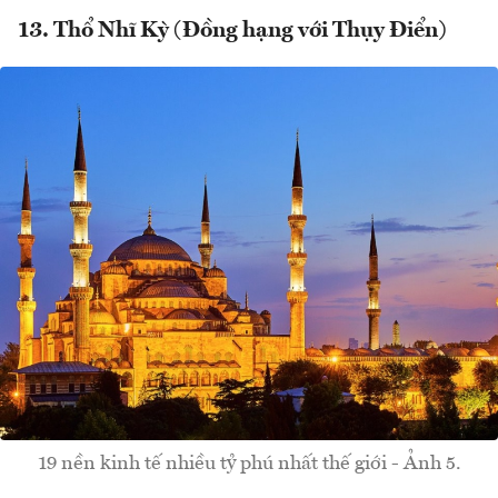
13. Thổ Nhĩ Kỳ (Đồng hạng với Thụy Điển)
19 nền kinh tế nhiều tỷ phú nhất thế giới - Ảnh 5.