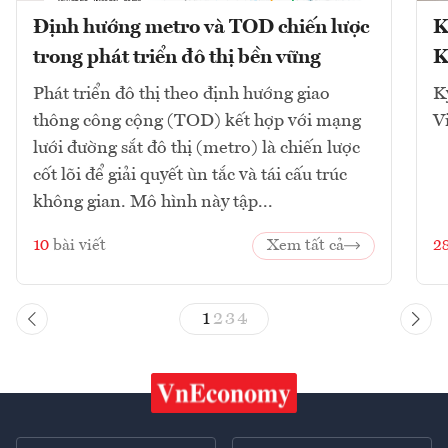
Định hướng metro và TOD chiến lược
K
trong phát triển đô thị bền vững
K
Phát triển đô thị theo định hướng giao
K
thông công cộng (TOD) kết hợp với mạng
V
lưới đường sắt đô thị (metro) là chiến lược
cốt lõi để giải quyết ùn tắc và tái cấu trúc
không gian. Mô hình này tập...
10
bài viết
Xem tất cả
2
1
2
3
4