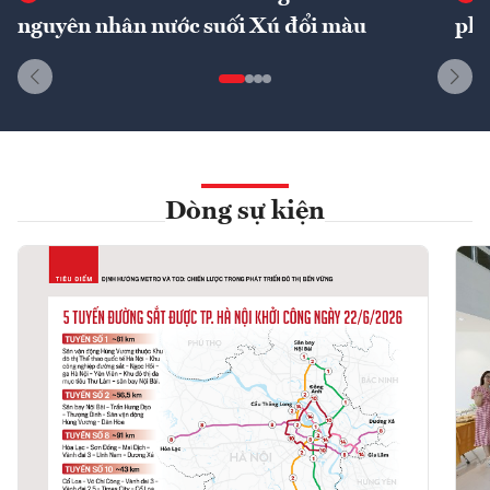
nguyên nhân nước suối Xú đổi màu
phí
Dòng sự kiện