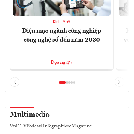
Kinh tế số
Diện mạo ngành công nghiệp
Ho
công nghệ số đến năm 2030
với
Đọc ngay
Multimedia
VnE TV
Podcast
Infographics
eMagazine