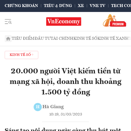
CHỨNG KHOÁN
TIÊU & DÙNG
XE
VNE TV
TECH CO
TIÊU ĐIỂM
ĐẦU TƯ
TÀI CHÍNH
KINH TẾ SỐ
KINH TẾ XANH
KINH TẾ SỐ
20.000 người Việt kiếm tiền từ
mạng xã hội, doanh thu khoảng
1.500 tỷ đồng
Hà Giang
H
10:19, 31/03/2023
Sáng tạo nội dung ngày càng thu hút một