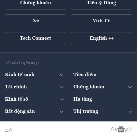
Chứng khoán
Tiêu & Dùng
Xe
VnE TV
Tech Connect
English ++
Tất cả chuyên mục
Kinh tế xanh
Tiêu điểm
Chuyển động xanh
Tài chính
Chứng khoán
Pháp lý
Ngân hàng
Doanh nghiệp niêm yết
Kinh tế số
Hạ tầng
Thương hiệu xanh
Thị trường vốn
Thị trường
Sản phẩm - Thị trường
Bất động sản
Thị trường
Diễn đàn
Thuế
Đầu tư
Tài sản số
Chính sách
Xuất nhập khẩu
Thế giới
Doanh nghiệp
Bảo hiểm
Quốc tế
Dịch vụ số
Thị trường
Khung pháp lý
Kinh tế
Chuyển động
Ấn phẩm
Multimedia