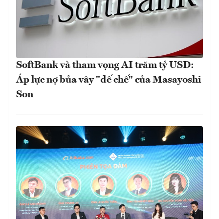
SoftBank và tham vọng AI trăm tỷ USD:
Áp lực nợ bủa vây "đế chế" của Masayoshi
Son