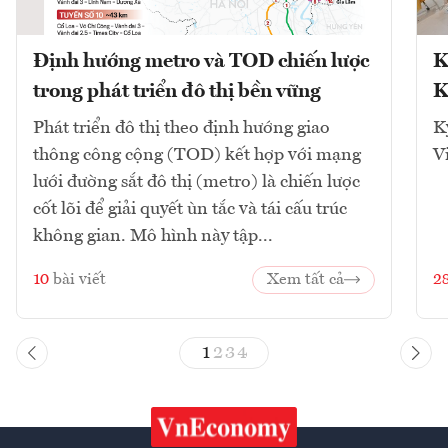
Định hướng metro và TOD chiến lược
K
trong phát triển đô thị bền vững
K
Phát triển đô thị theo định hướng giao
K
thông công cộng (TOD) kết hợp với mạng
V
lưới đường sắt đô thị (metro) là chiến lược
cốt lõi để giải quyết ùn tắc và tái cấu trúc
không gian. Mô hình này tập...
10
bài viết
Xem tất cả
2
1
2
3
4