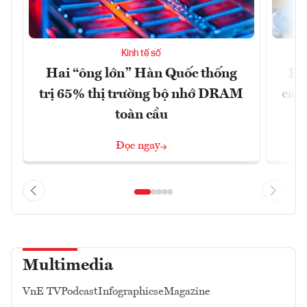
Kinh tế số
Hai “ông lớn” Hàn Quốc thống
EU
trị 65% thị trường bộ nhớ DRAM
cầu
toàn cầu
Đọc ngay
Multimedia
VnE TV
Podcast
Infographics
eMagazine