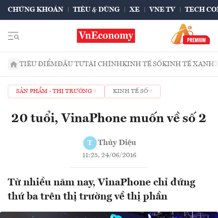
CHỨNG KHOÁN
TIÊU & DÙNG
XE
VNE TV
TECH CO
TIÊU ĐIỂM
ĐẦU TƯ
TÀI CHÍNH
KINH TẾ SỐ
KINH TẾ XANH
SẢN PHẨM - THỊ TRƯỜNG
KINH TẾ SỐ
20 tuổi, VinaPhone muốn về số 2
Thủy Diệu
T
11:25, 24/06/2016
Từ nhiều năm nay, VinaPhone chỉ đứng
thứ ba trên thị trường về thị phần