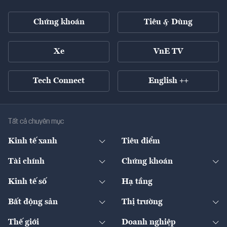
Chứng khoán
Tiêu & Dùng
Xe
VnE TV
Tech Connect
English ++
Tất cả chuyên mục
Kinh tế xanh
Tiêu điểm
Chuyển động xanh
Tài chính
Chứng khoán
Pháp lý
Ngân hàng
Doanh nghiệp niêm yết
Kinh tế số
Hạ tầng
Thương hiệu xanh
Thị trường vốn
Thị trường
Sản phẩm - Thị trường
Bất động sản
Thị trường
Diễn đàn
Thuế
Đầu tư
Tài sản số
Chính sách
Xuất nhập khẩu
Thế giới
Doanh nghiệp