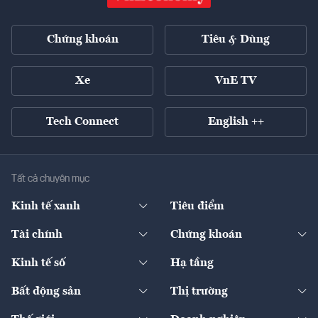
Chứng khoán
Tiêu & Dùng
Xe
VnE TV
Tech Connect
English ++
Tất cả chuyên mục
Kinh tế xanh
Tiêu điểm
Chuyển động xanh
Tài chính
Chứng khoán
Pháp lý
Ngân hàng
Doanh nghiệp niêm yết
Kinh tế số
Hạ tầng
Thương hiệu xanh
Thị trường vốn
Thị trường
Sản phẩm - Thị trường
Bất động sản
Thị trường
Diễn đàn
Thuế
Đầu tư
Tài sản số
Chính sách
Xuất nhập khẩu