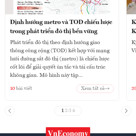
Định hướng metro và TOD chiến lược
K
trong phát triển đô thị bền vững
K
Phát triển đô thị theo định hướng giao
K
thông công cộng (TOD) kết hợp với mạng
V
lưới đường sắt đô thị (metro) là chiến lược
cốt lõi để giải quyết ùn tắc và tái cấu trúc
không gian. Mô hình này tập...
10
bài viết
Xem tất cả
2
1
2
3
4