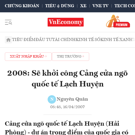
CHỨNG KHOÁN
TIÊU & DÙNG
XE
VNE TV
TECH CO
TIÊU ĐIỂM
ĐẦU TƯ
TÀI CHÍNH
KINH TẾ SỐ
KINH TẾ XANH
XUẤT NHẬP KHẨU
THỊ TRƯỜNG
2008: Sẽ khởi công Cảng cửa ngõ
quốc tế Lạch Huyện
Nguyên Quân
N
05:45, 16/04/2007
Cảng cửa ngõ quốc tế Lạch Huyện (Hải
Phòng) - dự án trọng điểm của quốc gia có