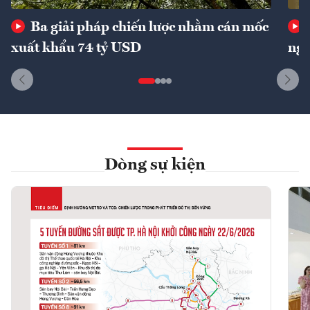
Ba giải pháp chiến lược nhằm cán mốc
xuất khẩu 74 tỷ USD
ngu
Dòng sự kiện