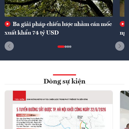
Ba giải pháp chiến lược nhằm cán mốc
xuất khẩu 74 tỷ USD
ngu
Dòng sự kiện