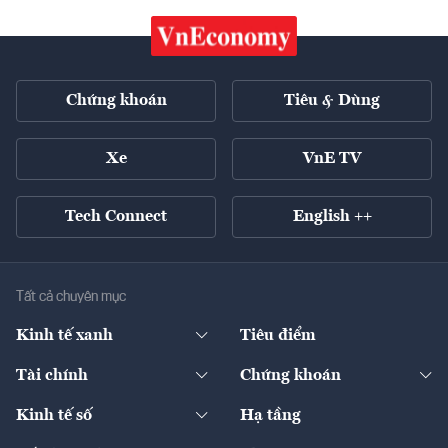
Chứng khoán
Tiêu & Dùng
Xe
VnE TV
Tech Connect
English ++
Tất cả chuyên mục
Kinh tế xanh
Tiêu điểm
Chuyển động xanh
Tài chính
Chứng khoán
Pháp lý
Ngân hàng
Doanh nghiệp niêm yết
Kinh tế số
Hạ tầng
Thương hiệu xanh
Thị trường vốn
Thị trường
Sản phẩm - Thị trường