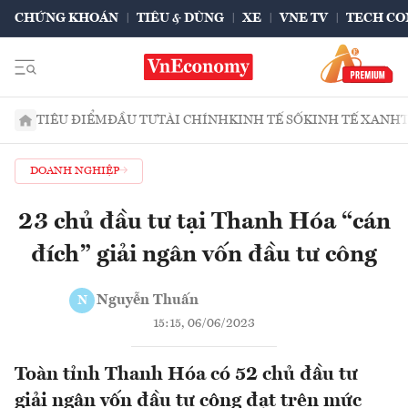
CHỨNG KHOÁN
TIÊU & DÙNG
XE
VNE TV
TECH CO
TIÊU ĐIỂM
ĐẦU TƯ
TÀI CHÍNH
KINH TẾ SỐ
KINH TẾ XANH
DOANH NGHIỆP
23 chủ đầu tư tại Thanh Hóa “cán
đích” giải ngân vốn đầu tư công
Nguyễn Thuấn
N
15:15, 06/06/2023
Toàn tỉnh Thanh Hóa có 52 chủ đầu tư
giải ngân vốn đầu tư công đạt trên mức