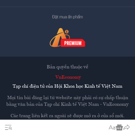
Đặt mua ấn phẩm
Bản quyền thuộc về
VnEconomy
Tạp chí điện tử của Hội Khoa học Kinh tế Việt Nam
Mọi tin bài đăng lại từ website này phải có sự chấp thuận
bằng văn bản của
Tạp chí Kinh tế Việt Nam - VnEconomy
Các trang liên kết ra ngoài sẽ được mở ra ở cửa sổ mới.
VnEconomy không chịu trách nhiệm nội dung các trang
ngoài.