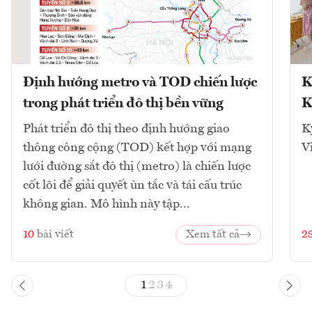
Định hướng metro và TOD chiến lược
K
trong phát triển đô thị bền vững
K
Phát triển đô thị theo định hướng giao
K
thông công cộng (TOD) kết hợp với mạng
V
lưới đường sắt đô thị (metro) là chiến lược
cốt lõi để giải quyết ùn tắc và tái cấu trúc
không gian. Mô hình này tập...
10
bài viết
Xem tất cả
2
1
2
3
4