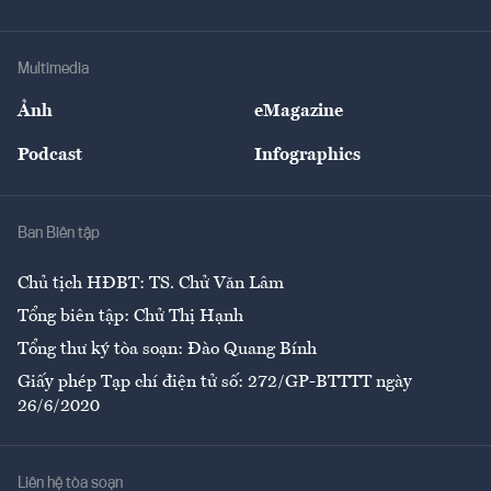
Doanh nhân
Tư vấn Tiêu & Dùng
Infographics
Hạ tầng
Sức khỏe
Khung pháp lý
Doanh nghiệp
Địa phương
Thị trường
Bảo hiểm
Multimedia
Sự kiện
Nhân lực
Ảnh
eMagazine
Đẹp +
An sinh
Podcast
Infographics
Giải trí
Y tế
Nhà
Ban Biên tập
Ẩm thực
Chủ tịch HĐBT: TS. Chử Văn Lâm
Tổng biên tập: Chử Thị Hạnh
Tổng thư ký tòa soạn: Đào Quang Bính
Giấy phép Tạp chí điện tử số: 272/GP-BTTTT ngày
26/6/2020
Liên hệ tòa soạn