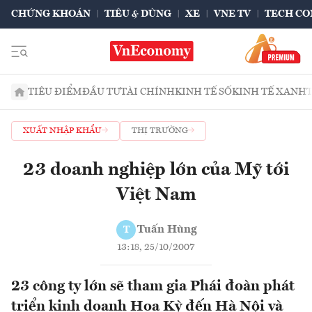
CHỨNG KHOÁN
TIÊU & DÙNG
XE
VNE TV
TECH CO
TIÊU ĐIỂM
ĐẦU TƯ
TÀI CHÍNH
KINH TẾ SỐ
KINH TẾ XANH
XUẤT NHẬP KHẨU
THỊ TRƯỜNG
23 doanh nghiệp lớn của Mỹ tới
Việt Nam
Tuấn Hùng
T
13:18, 25/10/2007
23 công ty lớn sẽ tham gia Phái đoàn phát
triển kinh doanh Hoa Kỳ đến Hà Nội và