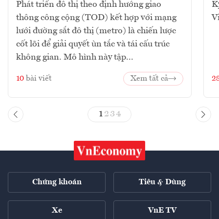
Phát triển đô thị theo định hướng giao
K
thông công cộng (TOD) kết hợp với mạng
V
lưới đường sắt đô thị (metro) là chiến lược
cốt lõi để giải quyết ùn tắc và tái cấu trúc
không gian. Mô hình này tập...
10
bài viết
Xem tất cả
2
1
2
3
4
Chứng khoán
Tiêu & Dùng
Xe
VnE TV