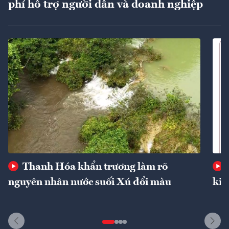
phí hỗ trợ người dân và doanh nghiệp
Thanh Hóa khẩn trương làm rõ
nguyên nhân nước suối Xú đổi màu
kin