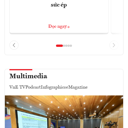
sức ép
Đọc ngay
Multimedia
VnE TV
Podcast
Infographics
eMagazine