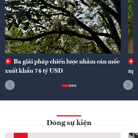
Ba giải pháp chiến lược nhằm cán mốc
xuất khẩu 74 tỷ USD
ngu
Dòng sự kiện