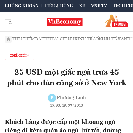
CHỨNG KHOÁN
TIÊU & DÙNG
XE
VNE TV
TECH CO
TIÊU ĐIỂM
ĐẦU TƯ
TÀI CHÍNH
KINH TẾ SỐ
KINH TẾ XANH
THẾ GIỚI
25 USD một giấc ngủ trưa 45
phút cho dân công sở ở New York
Phương Linh
P
15:38, 19/07/2018
Khách hàng được cấp một khoang ngủ
riêng đi kèm quần áo ngủ, bít tất, dưỡng