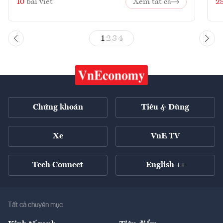
10
bài viết
Xem tất cả
2
1
2
3
4
Chứng khoán
Tiêu & Dùng
Xe
VnE TV
Tech Connect
English ++
Tất cả chuyên mục