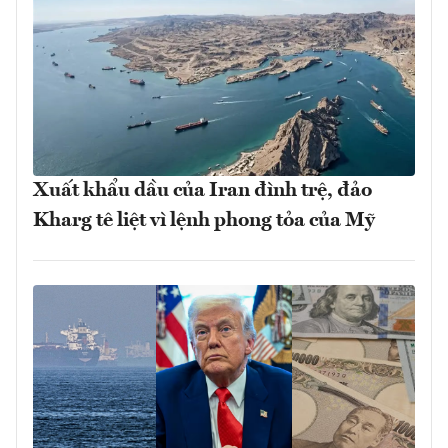
Xuất khẩu dầu của Iran đình trệ, đảo
Kharg tê liệt vì lệnh phong tỏa của Mỹ