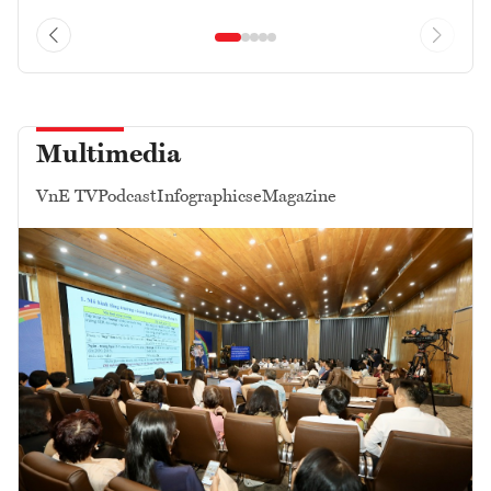
Multimedia
VnE TV
Podcast
Infographics
eMagazine