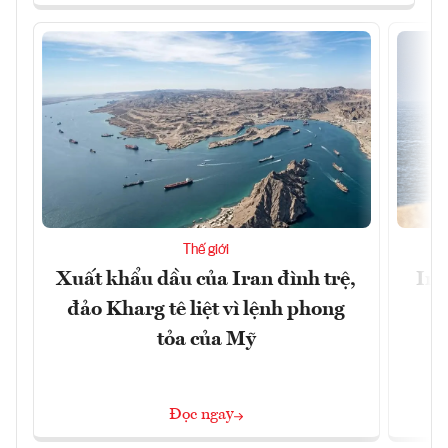
Thế giới
Xuất khẩu dầu của Iran đình trệ,
Ira
đảo Kharg tê liệt vì lệnh phong
tỏa của Mỹ
Đọc ngay