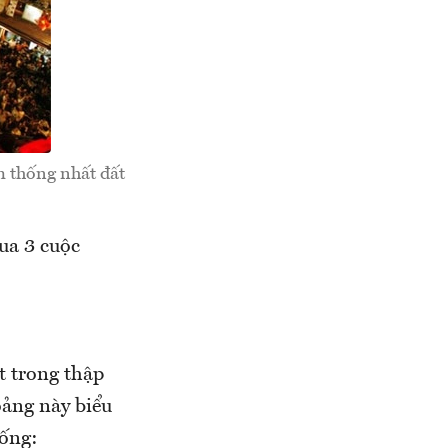
 thống nhất đất
ua 3 cuộc
t trong thập
oảng này biểu
uống: