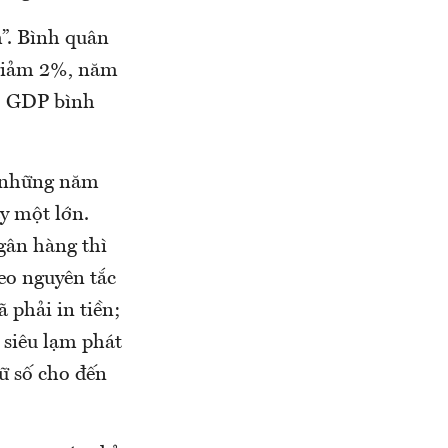
”. Bình quân
 giảm 2%, năm
ho GDP bình
i những năm
y một lớn.
ngân hàng thì
eo nguyên tắc
ã phải in tiền;
o siêu lạm phát
hữ số cho đến