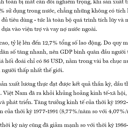
h toán bị mất cân đối nghiêm trọng, khi sản xuất 
% sử dụng trong nước, chẳng những không có tích 
ủ tiêu dùng - tức là toàn bộ quá trình tích lũy và
 dựa vào viện trợ và vay nợ nước ngoài.
cao, tỷ lệ lên đến 12,7% tổng số lao động. Do quy 
 dân số tăng nhanh, nên GDP bình quân đầu người 
iá hối đoái chỉ có 86 USD, nằm trong vài ba chục 
người thấp nhất thế giới.
ản xuất lương thực đạt được kết quả thần kỳ, dầu t
.. Việt Nam đã ra khỏi khủng hoảng kinh tế-xã hội,
à phát triển. Tăng trưởng kinh tế của thời kỳ 1992
ần của thời kỳ 1977-1991 (8,77%/năm so với 4,07%
thời kỳ này cũng đã giảm mạnh so với thời kỳ 1986-