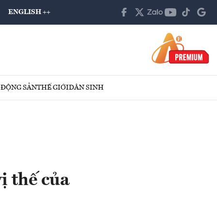
ENGLISH ++
 ĐỘNG SẢN
THẾ GIỚI
DÂN SINH
ị thế của