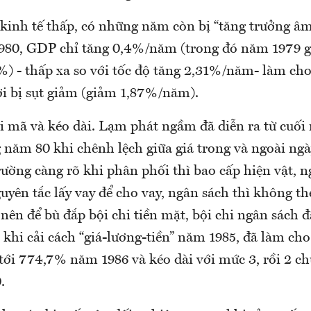
 kinh tế thấp, có những năm còn bị “tăng trưởng âm
1980, GDP chỉ tăng 0,4%/năm (trong đó năm 1979
%) - thấp xa so với tốc độ tăng 2,31%/năm- làm c
i bị sụt giảm (giảm 1,87%/năm).
i mã và kéo dài. Lạm phát ngầm đã diễn ra từ cuố
 năm 80 khi chênh lệch giữa giá trong và ngoài ngà
rường càng rõ khi phân phối thì bao cấp hiện vật, 
yên tắc lấy vay để cho vay, ngân sách thì không th
, nên để bù đắp bội chi tiền mặt, bội chi ngân sách đ
m khi cải cách “giá-lương-tiền” năm 1985, đã làm ch
 tới 774,7% năm 1986 và kéo dài với mức 3, rồi 2 c
.