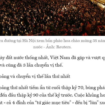
ra đường tại Hà Nội xem bắn pháo hoa chào mừng 35 năm
nước - Ảnh: Reuters.
ày đất nước thống nhất, Việt Nam đã gặp và vượt q
à cũng đã 3 lần chuyển vị thế.
ảng và chuyển vị thế lần thứ nhất
ảng thứ nhất tiềm ẩn từ cuối thập kỷ 70, bùng phá
 đến đầu thập kỷ 90 của thế kỷ trước. Cuộc khủng h
t - cả 4 đỉnh của “tứ giác mục tiêu” - đều bị “lùn” x