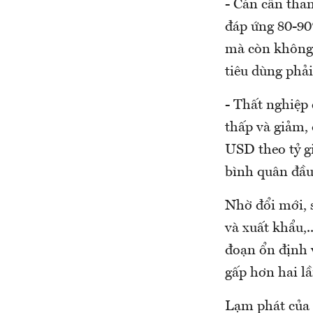
- Cán cân than
đáp ứng 80-90
mà còn không đ
tiêu dùng phải
- Thất nghiệp 
thấp và giảm,
USD theo tỷ g
bình quân đầu 
Nhờ đổi mới, s
và xuất khẩu,.
đoạn ổn định v
gấp hơn hai l
Lạm phát của 