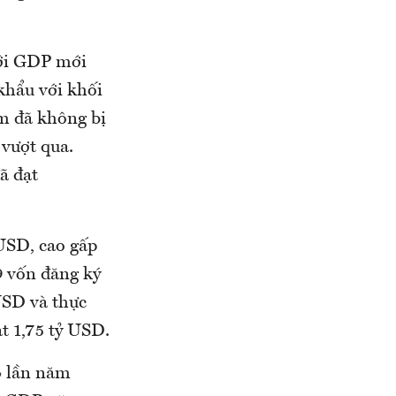
với GDP mới
 khẩu với khối
am đã không bị
vượt qua.
ã đạt
USD, cao gấp
9 vốn đăng ký
 USD và thực
t 1,75 tỷ USD.
4 lần năm