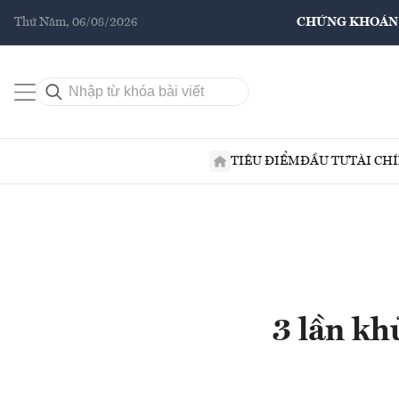
Thứ Năm, 06/08/2026
CHỨNG KHOÁN
TIÊU ĐIỂM
ĐẦU TƯ
TÀI CH
3 lần kh