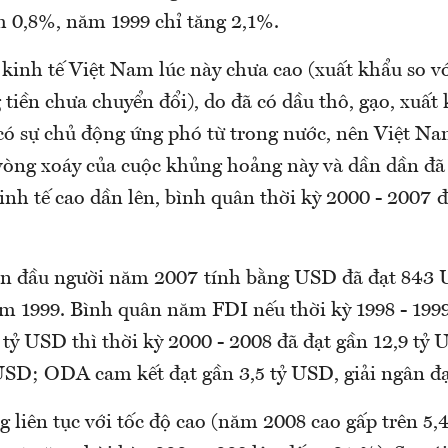
 0,8%, năm 1999 chỉ tăng 2,1%.
kinh tế Việt Nam lúc này chưa cao (xuất khẩu so 
tiền chưa chuyển đổi), do đã có dầu thô, gạo, xuất
 có sự chủ động ứng phó từ trong nước, nên Việt N
vòng xoáy của cuộc khủng hoảng này và dần dần đã 
nh tế cao dần lên, bình quân thời kỳ 2000 - 2007 đ
n đầu người năm 2007 tính bằng USD đã đạt 843 
ăm 1999. Bình quân năm FDI nếu thời kỳ 1998 - 199
8 tỷ USD thì thời kỳ 2000 - 2008 đã đạt gần 12,9 tỷ
 USD; ODA cam kết đạt gần 3,5 tỷ USD, giải ngân đạ
 liên tục với tốc độ cao (năm 2008 cao gấp trên 5,