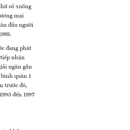
 chữ số xuống
hương mại
uân đầu người
1988.
ớc đang phát
 tiếp nhận
iải ngân gần
 bình quân 1
m trước đó,
 1993 đến 1997