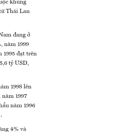
cuộc khủng
 từ Thái Lan
t Nam đang ở
%, năm 1999
 1995 đạt trên
5,6 tỷ USD,
năm 1998 lên
ì năm 1997
khẩu năm 1996
.
tăng 4% và