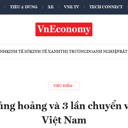
TIÊU & DÙNG
XE
VNE TV
TECH CONNECT
ÍNH
KINH TẾ SỐ
KINH TẾ XANH
THỊ TRƯỜNG
DOANH NGHIỆP
BẤT
TIÊU ĐIỂM
ủng hoảng và 3 lần chuyển v
Việt Nam