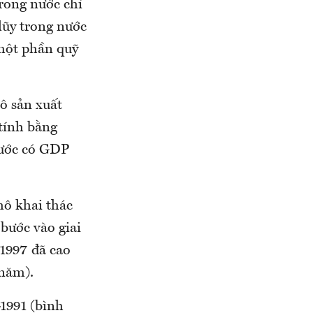
trong nước chỉ
lũy trong nước
 một phần quỹ
mô sản xuất
tính bằng
nước có GDP
hô khai thác
 bước vào giai
-1997 đã cao
/năm).
1991 (bình