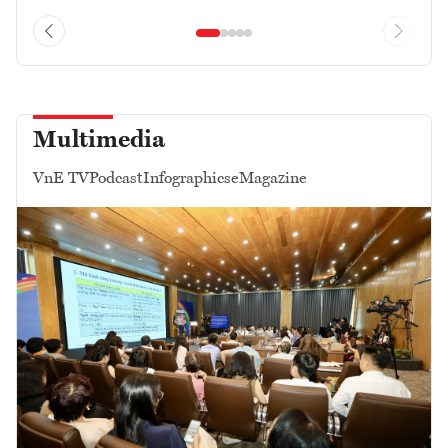
Multimedia
VnE TV
Podcast
Infographics
eMagazine