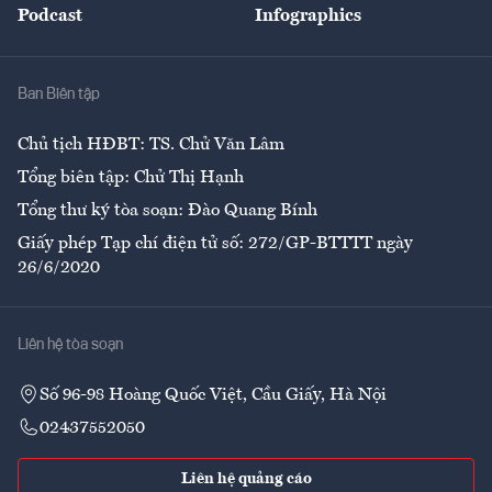
Podcast
Infographics
Giải trí
Y tế
Nhà
Ban Biên tập
Ẩm thực
Chủ tịch HĐBT: TS. Chử Văn Lâm
Tổng biên tập: Chử Thị Hạnh
Tổng thư ký tòa soạn: Đào Quang Bính
Giấy phép Tạp chí điện tử số: 272/GP-BTTTT ngày
26/6/2020
Liên hệ tòa soạn
Số 96-98 Hoàng Quốc Việt, Cầu Giấy, Hà Nội
02437552050
Liên hệ quảng cáo