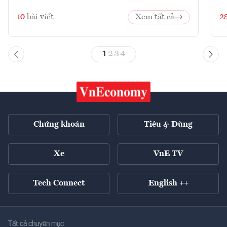
10
bài viết
Xem tất cả
2
1
2
3
4
Chứng khoán
Tiêu & Dùng
Xe
VnE TV
Tech Connect
English ++
Tất cả chuyên mục