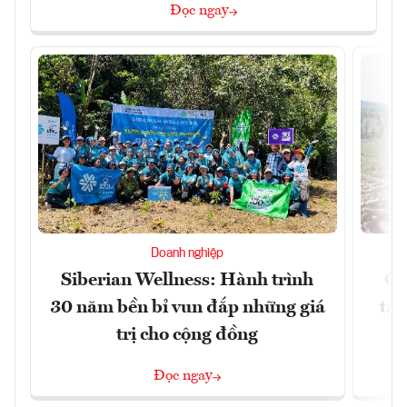
Đọc ngay
Doanh nghiệp
Siberian Wellness: Hành trình
Gi
30 năm bền bỉ vun đắp những giá
tăn
trị cho cộng đồng
Đọc ngay