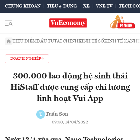
CHỨNG KHOÁN
TIÊU & DÙNG
XE
VNE TV
TECH CO
TIÊU ĐIỂM
ĐẦU TƯ
TÀI CHÍNH
KINH TẾ SỐ
KINH TẾ XANH
DOANH NGHIỆP
300.000 lao động hệ sinh thái
HiStaff được cung cấp chi lương
linh hoạt Vui App
Tuấn Sơn
T
09:50, 14/04/2022
Ngày 12/4 vừa qua, Nano Technologies