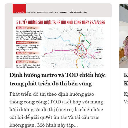
Định hướng metro và TOD chiến lược
K
trong phát triển đô thị bền vững
K
Phát triển đô thị theo định hướng giao
K
thông công cộng (TOD) kết hợp với mạng
V
lưới đường sắt đô thị (metro) là chiến lược
cốt lõi để giải quyết ùn tắc và tái cấu trúc
không gian. Mô hình này tập...