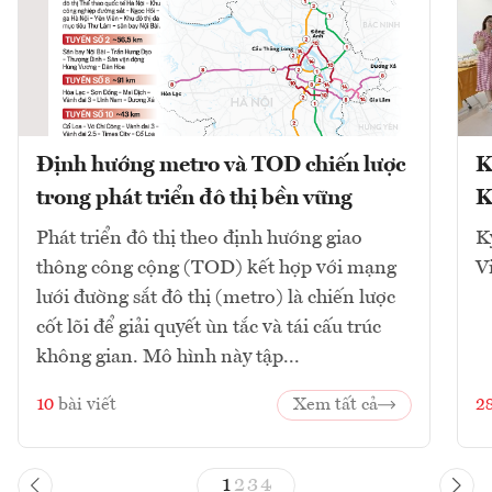
Định hướng metro và TOD chiến lược
K
trong phát triển đô thị bền vững
K
Phát triển đô thị theo định hướng giao
K
thông công cộng (TOD) kết hợp với mạng
V
lưới đường sắt đô thị (metro) là chiến lược
cốt lõi để giải quyết ùn tắc và tái cấu trúc
không gian. Mô hình này tập...
10
bài viết
Xem tất cả
2
1
2
3
4