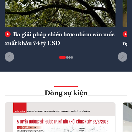
Ba giải pháp chiến lược nhằm cán mốc
xuất khẩu 74 tỷ USD
ngu
Dòng sự kiện