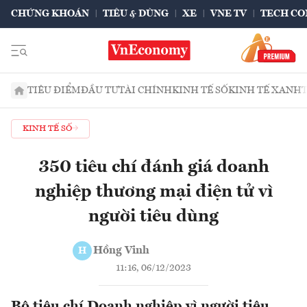
CHỨNG KHOÁN
TIÊU & DÙNG
XE
VNE TV
TECH CO
TIÊU ĐIỂM
ĐẦU TƯ
TÀI CHÍNH
KINH TẾ SỐ
KINH TẾ XANH
KINH TẾ SỐ
350 tiêu chí đánh giá doanh
nghiệp thương mại điện tử vì
người tiêu dùng
Hồng Vinh
H
11:16, 06/12/2023
Bộ tiêu chí Doanh nghiệp vì người tiêu