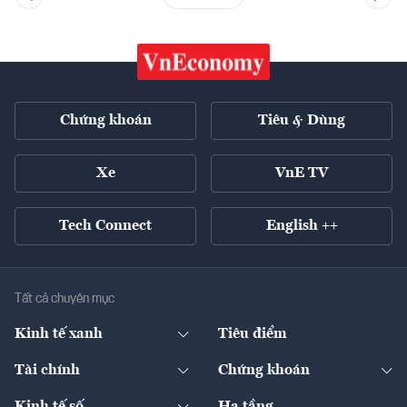
Chứng khoán
Tiêu & Dùng
Xe
VnE TV
Tech Connect
English ++
Tất cả chuyên mục
Kinh tế xanh
Tiêu điểm
Chuyển động xanh
Tài chính
Chứng khoán
Pháp lý
Ngân hàng
Doanh nghiệp niêm yết