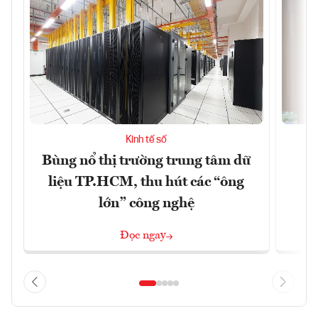
Kinh tế số
Bùng nổ thị trường trung tâm dữ
T
liệu TP.HCM, thu hút các “ông
lớn” công nghệ
Đọc ngay