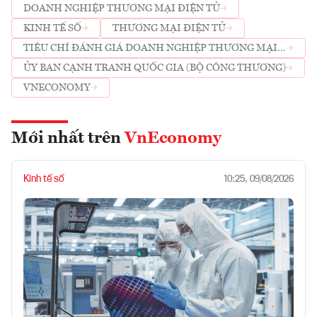
ĐOẠN 2021 - 2025
DOANH NGHIỆP THƯƠNG MẠI ĐIỆN TỬ
KINH TẾ SỐ
THƯƠNG MẠI ĐIỆN TỬ
TIÊU CHÍ ĐÁNH GIÁ DOANH NGHIỆP THƯƠNG MẠI
ĐIỆN TỬ
ỦY BAN CẠNH TRANH QUỐC GIA (BỘ CÔNG THƯƠNG)
VNECONOMY
Mới nhất trên
VnEconomy
Kinh tế số
10:25, 09/08/2026