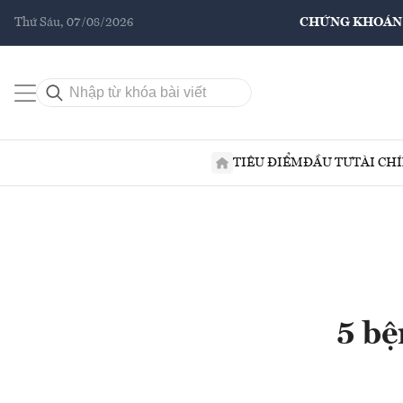
Thứ Sáu, 07/08/2026
CHỨNG KHOÁN
TIÊU ĐIỂM
ĐẦU TƯ
TÀI CH
5 bệ