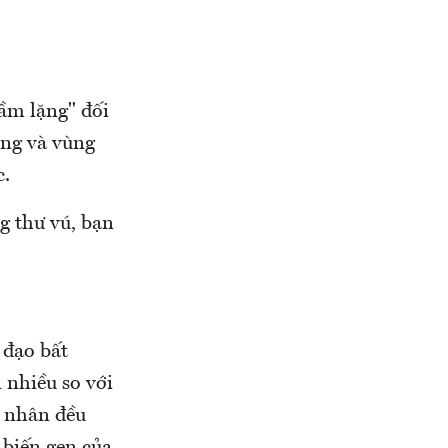
hầm lặng" đối
ụng và vùng
c.
g thư vú, bạn
 đạo bất
 nhiều so với
h nhân đều