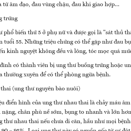
a từ âm đạo, đau vùng chậu, đau khi giao hợp…
g trứng
ư phổ biến thứ 5 ở phụ nữ và được gọi là "sát thủ t
ên tuổi 55. Những triệu chứng có thể gặp như đau b
đến kinh nguyệt không đều và lông, tóc mọc quá mứ
 đình có thành viên bị ung thư buồng trứng hoặc un
ra thường xuyên để có thể phòng ngừa bệnh.
thai (ung thư nguyên bào nuôi)
u điển hình của ung thư nhau thai là chảy máu âm
 nặng, chân phù nề sớm, bụng to nhanh và lớn hơn
g thư nhau thai nếu chưa di căn, hầu như mọi bện