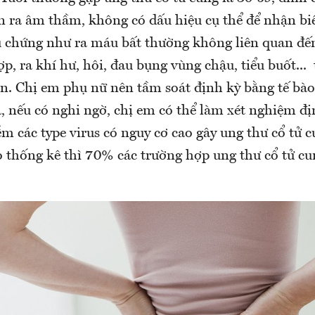
n ra âm thầm, không có dấu hiệu cụ thể để nhận biế
u chứng như ra máu bất thường không liên quan đế
ợp, ra khí hư, hôi, đau bụng vùng chậu, tiểu buốt...
n. Chị em phụ nữ nên tầm soát định kỳ bằng tế bào
a, nếu có nghi ngờ, chị em có thể làm xét nghiệm đ
m các type virus có nguy cơ cao gây ung thư cổ tử 
o thống kê thì 70% các trường hợp ung thư cổ tử c