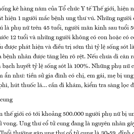
hống kê hàng năm của Tổ chức Y tế Thế giới, hiện n
át hiện 1 người mắc bệnh ung thư vú. Những người 
 là phụ nữ trên 45 tuổi, người mãn kinh sau tuổi 5
ước 12 tuổi và những người không có con hoặc có c
 được phát hiện và điều trị sớm thì tỷ lệ sống sót 
a bệnh nhân được tăng lên rõ rệt. Nếu chưa di căn 
 bạch huyết tỷ lệ sống sót là 100%. Những phụ nữ 
m ẩn như: tiền sử gia đình có chị, em gái, mẹ bị ung
phì, hút thuốc lá… cần đi khám, kiểm tra sàng lọc đ
 cung
 thế giới có tới khoảng 500.000 người phụ nữ bị un
tử vong. Ung thư cổ tử cung đang là nguyên nhân gâ
 Tuổi thường gặp ung thư cổ tử cung là 30-59, đỉnh 