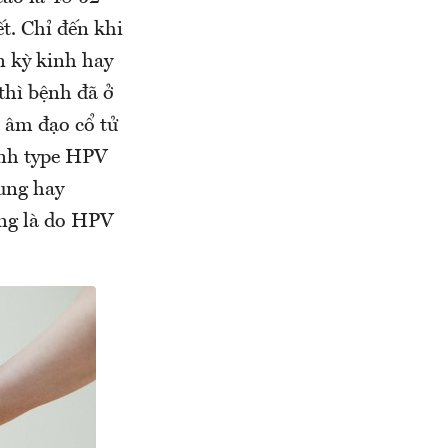
t. Chỉ đến khi
n kỳ kinh hay
 thì bệnh đã ở
 âm đạo cổ tử
ịnh type HPV
cung hay
ung là do HPV