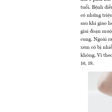
tuổi. Bệnh diễ
có những triệ
sau khi giao h
giai đoạn muộ
cung. Ngoài r
xem có bị nhiễ
không. Vì the
16, 18.