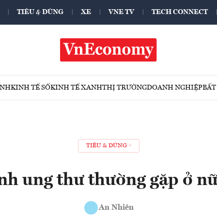
TIÊU & DÙNG
XE
VNE TV
TECH CONNECT
ÍNH
KINH TẾ SỐ
KINH TẾ XANH
THỊ TRƯỜNG
DOANH NGHIỆP
BẤT
TIÊU & DÙNG
nh ung thư thường gặp ở nữ
An Nhiên