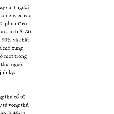
ay cứ 8 người
có nguy cơ cao
0, phụ nữ có
on sau tuổi 30.
là 90% và chất
ra mô xung
có một trong
 thư, người
ịnh kỳ.
g thư cổ tử
y tử vong thứ
cao là 48-52