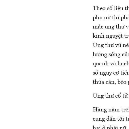
Theo số liệu t
phụ nữ thì ph
mắc ung thư vú
kinh nguyệt tr
Ung thư vú nếu
lượng sống củ
quanh và hạch
số nguy cơ tiề
thừa cân, béo 
Ung thư cổ tử
Hàng năm trên
cung dẫn tới 
hai ở phái nữ.