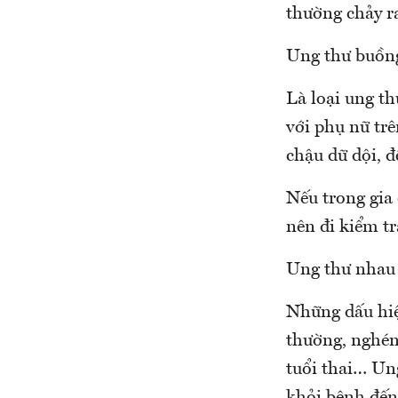
thường chảy r
Ung thư buồn
Là loại ung th
với phụ nữ tr
chậu dữ dội, 
Nếu trong gia
nên đi kiểm t
Ung thư nhau 
Những dấu hiệ
thường, nghén
tuổi thai… Un