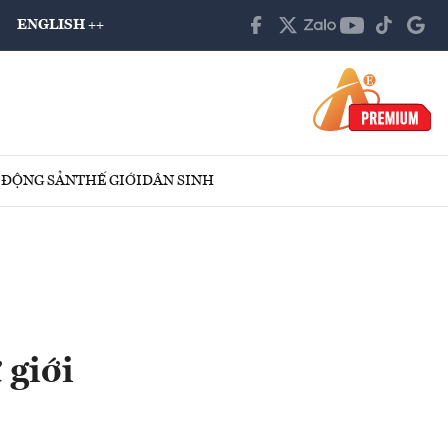
ENGLISH ++
 ĐỘNG SẢN
THẾ GIỚI
DÂN SINH
 giới