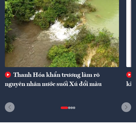
Thanh Hóa khẩn trương làm rõ
nguyên nhân nước suối Xú đổi màu
kin