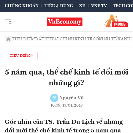
CHỨNG KHOÁN
TIÊU & DÙNG
XE
VNE TV
TECH CO
TIÊU ĐIỂM
ĐẦU TƯ
TÀI CHÍNH
KINH TẾ SỐ
KINH TẾ XANH
TIÊU ĐIỂM
5 năm qua, thể chế kinh tế đổi mới
những gì?
Nguyên Vũ
N
10:59, 15/01/2016
Góc nhìn của TS. Trần Du Lịch về những
đổi mới thể chế kinh tế trong 5 năm qua