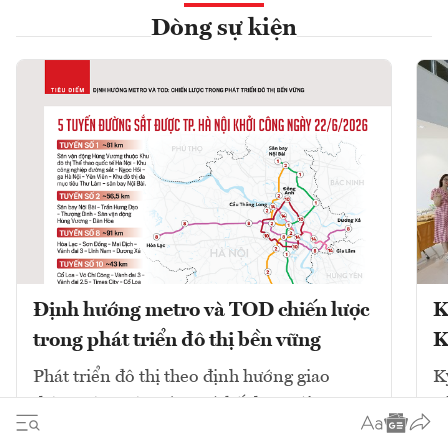
Dòng sự kiện
Định hướng metro và TOD chiến lược
K
trong phát triển đô thị bền vững
K
Phát triển đô thị theo định hướng giao
K
thông công cộng (TOD) kết hợp với mạng
V
lưới đường sắt đô thị (metro) là chiến lược