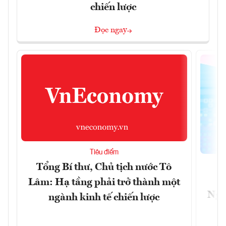
chiến lược
Đọc ngay
Tiêu điểm
Tổng Bí thư, Chủ tịch nước Tô
Lâm: Hạ tầng phải trở thành một
Ngà
ngành kinh tế chiến lược