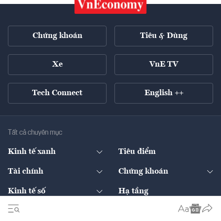
Chứng khoán
Tiêu & Dùng
Xe
VnE TV
Tech Connect
English ++
Tất cả chuyên mục
Kinh tế xanh
Tiêu điểm
Chuyển động xanh
Tài chính
Chứng khoán
Pháp lý
Ngân hàng
Doanh nghiệp niêm yết
Kinh tế số
Hạ tầng
Thương hiệu xanh
Thị trường vốn
Thị trường
Sản phẩm - Thị trường
Bất động sản
Thị trường
Diễn đàn
Thuế
Đầu tư