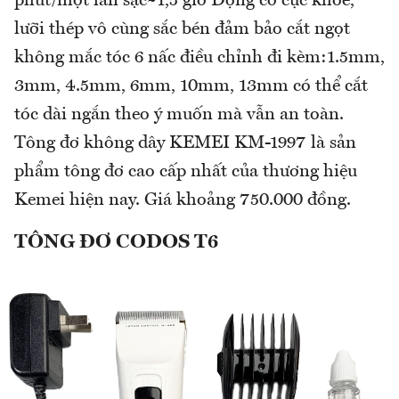
phút/một lần sạc~1,5 giờ Động cơ cực khỏe,
lưỡi thép vô cùng sắc bén đảm bảo cắt ngọt
không mắc tóc 6 nấc điều chỉnh đi kèm:1.5mm,
3mm, 4.5mm, 6mm, 10mm, 13mm có thể cắt
tóc dài ngắn theo ý muốn mà vẫn an toàn.
Tông đơ không dây KEMEI KM-1997 là sản
phẩm tông đơ cao cấp nhất của thương hiệu
Kemei hiện nay. Giá khoảng 750.000 đồng.
TÔNG ĐƠ CODOS T6