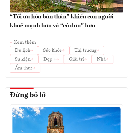
“Tối ưu hóa bản thân” khiến con người
khoẻ mạnh hơn và “cô đơn” hơn
Xem thêm
Du lịch
Sức khỏe
Thị trường
Sự kiện
Đẹp +
Giải trí
Nhà
Ẩm thực
Đừng bỏ lỡ