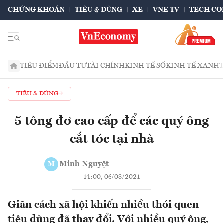
CHỨNG KHOÁN
TIÊU & DÙNG
XE
VNE TV
TECH CO
TIÊU ĐIỂM
ĐẦU TƯ
TÀI CHÍNH
KINH TẾ SỐ
KINH TẾ XANH
TIÊU & DÙNG
5 tông đơ cao cấp để các quý ông
cắt tóc tại nhà
Minh Nguyệt
M
14:00, 06/08/2021
Giãn cách xã hội khiến nhiều thói quen
tiêu dùng đã thay đổi. Với nhiều quý ông,