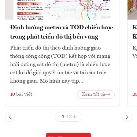
Định hướng metro và TOD chiến lược
K
trong phát triển đô thị bền vững
K
Phát triển đô thị theo định hướng giao
K
thông công cộng (TOD) kết hợp với mạng
V
lưới đường sắt đô thị (metro) là chiến lược
cốt lõi để giải quyết ùn tắc và tái cấu trúc
không gian. Mô hình này tập...
10
bài viết
Xem tất cả
2
1
2
3
4