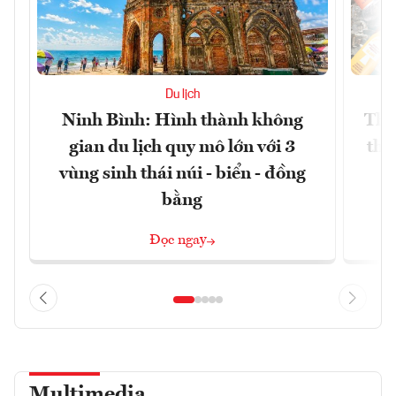
Du lịch
Ninh Bình: Hình thành không
Thế
gian du lịch quy mô lớn với 3
thự
vùng sinh thái núi - biển - đồng
bằng
Đọc ngay
Multimedia