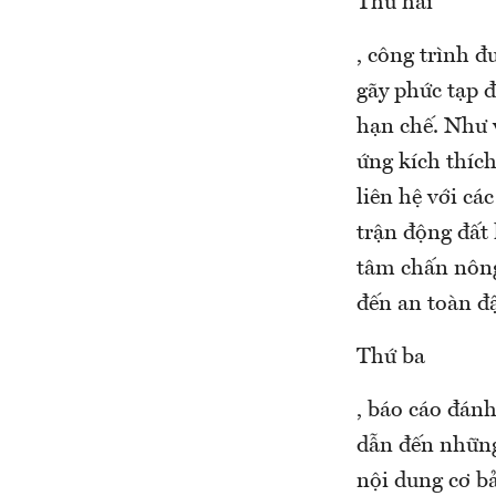
Thứ hai
, công trình đ
gãy phức tạp đ
hạn chế. Như 
ứng kích thích
liên hệ với cá
trận động đất 
tâm chấn nông
đến an toàn đ
Thứ ba
, báo cáo đánh
dẫn đến những 
nội dung cơ bả