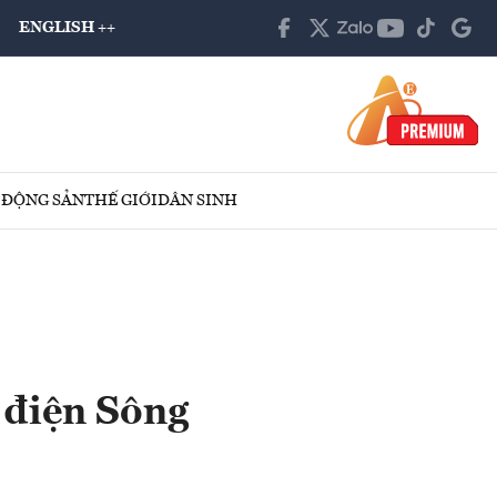
ENGLISH ++
 ĐỘNG SẢN
THẾ GIỚI
DÂN SINH
y điện Sông