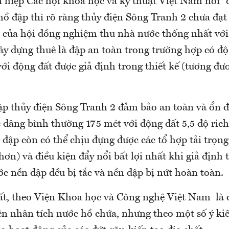
ên hiệp Các hội khoa học và kỹ thuật Việt Nam nói 
hồ đập thì rõ ràng thủy điện Sông Tranh 2 chưa đạt
a của hội đồng nghiệm thu nhà nước thống nhất với
ây dựng thuê là đập an toàn trong trường hợp có độ
ới động đất được giả định trong thiết kế (tương đư
p thủy điện Sông Tranh 2 đảm bảo an toàn và ổn đị
 dâng bình thường 175 mét với động đất 5,5 độ rich
đập còn có thể chịu đựng được các tổ hợp tải trọng
hơn) và điều kiện đẩy nổi bất lợi nhất khi giả định t
c nền đập đều bị tắc và nền đập bị nứt hoàn toàn.
ất, theo Viện Khoa học và Công nghệ Việt Nam là 
ên nhân tích nước hồ chứa, nhưng theo một số ý kiế