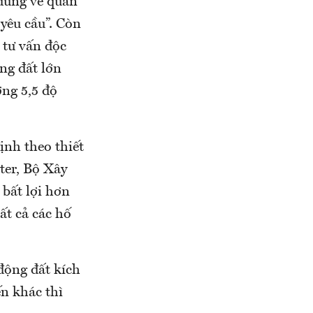
“đứng về quan
 yêu cầu”. Còn
 tư vấn độc
ng đất lớn
ơng 5,5 độ
nh theo thiết
ter, Bộ Xây
 bất lợi hơn
ất cả các hố
động đất kích
n khác thì