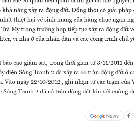
 đạo các cơ quan liên quan đánh giá cụ thể nguyên
 khả năng xảy ra động đất. Đồng thời có giải pháp
nhất thiệt hại về sinh mạng của hàng chục ngàn n
Trà My trong trường hợp tiếp tục xảy ra động đất v
ichter, vì nhà ở của nhân dân và các công trình chủ y
ừ báo cáo giám sát, trong thời gian từ 3/11/2011 đế
ủy điện Sông Tranh 2 đã xảy ra 66 trận động đất ở c
. Vào ngày 22/10/2012 , ghi nhận từ các trạm của V
c Sông Tranh 2 đã có trận động đất lớn với cường đ