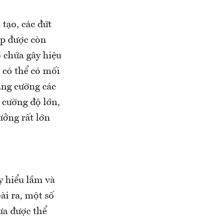
 tạo, các đứt
ập được còn
 chứa gây hiệu
 có thể có mối
ăng cường các
ó cường độ lớn,
ưởng rất lớn
y hiểu lầm và
ài ra, một số
ưa được thể