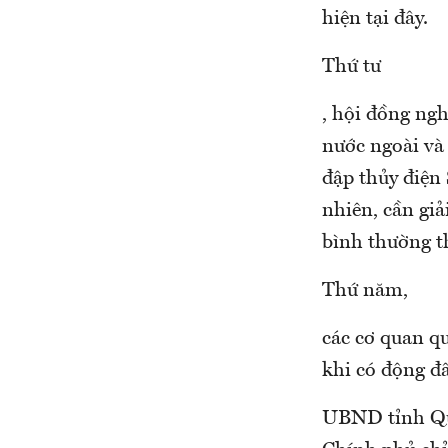
hiện tại đây.
Thứ tư
, hội đồng ngh
nước ngoài và 
đập thủy điện
nhiên, cần gi
bình thường t
Thứ năm,
các cơ quan q
khi có động đấ
UBND tỉnh Quả