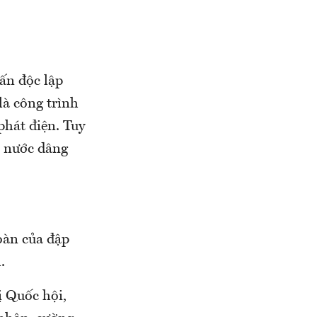
ấn độc lập
là công trình
phát điện. Tuy
c nước dâng
oàn của đập
.
 Quốc hội,