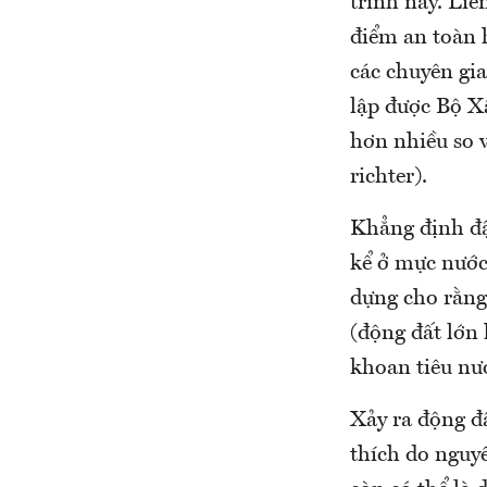
trình này. Li
điểm an toàn 
các chuyên gi
lập được Bộ X
hơn nhiều so v
richter).
Khẳng định đậ
kể ở mực nước
dựng cho rằng 
(động đất lớn 
khoan tiêu nướ
Xảy ra động đ
thích do nguy