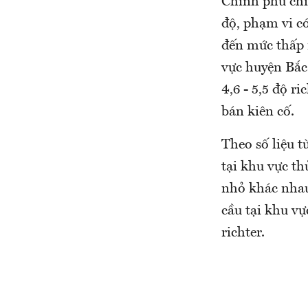
Chính phủ chỉ
độ, phạm vi có
đến mức thấp 
vực huyện Bắc 
4,6 - 5,5 độ r
bán kiên cố.
Theo số liệu t
tại khu vực th
nhỏ khác nhau
cầu tại khu vự
richter.