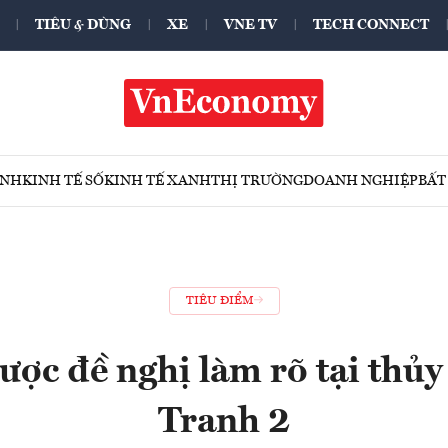
TIÊU & DÙNG
XE
VNE TV
TECH CONNECT
ÍNH
KINH TẾ SỐ
KINH TẾ XANH
THỊ TRƯỜNG
DOANH NGHIỆP
BẤT
TIÊU ĐIỂM
ược đề nghị làm rõ tại thủ
Tranh 2