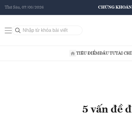
Thứ Sáu, 07/08/2026
CHỨNG KHOÁN
TIÊU ĐIỂM
ĐẦU TƯ
TÀI CH
5 vấn đề đ