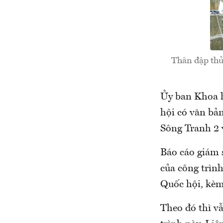
Thân đập thủy
Ủy ban Khoa h
hội có văn bả
Sông Tranh 2 v
Báo cáo giám 
của công trình
Quốc hội, kèm 
Theo đó thì v