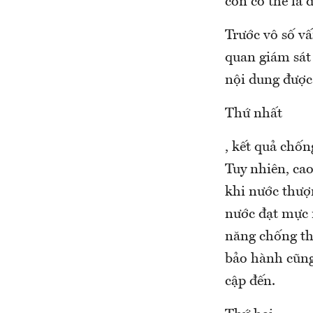
còn có thể là 
Trước vô số vấ
quan giám sát 
nội dung được 
Thứ nhất
, kết quả chốn
Tuy nhiên, cao
khi nước thượn
nước đạt mực n
năng chống th
bảo hành cũng
cập đến.