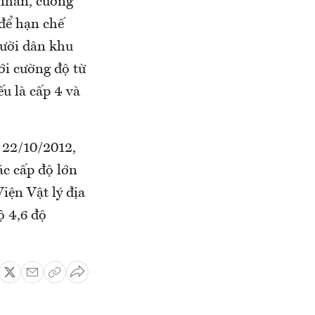
 nhân, cường
 để hạn chế
gười dân khu
ới cường độ từ
ếu là cấp 4 và
n 22/10/2012,
ác cấp độ lớn
iện Vật lý địa
ộ 4,6 độ