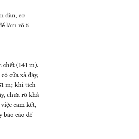
ễn đàn, cơ
để làm rõ 5
 chết (141 m).
có cửa xả đáy,
1 m; khi tích
ậy, chưa rõ khả
việc cam kết,
y báo cáo đề