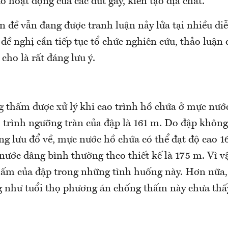
do hoạt động của các đứt gãy, kiến tạo địa chất.
n đề vẫn đang được tranh luận nảy lửa tại nhiều di
đề nghị cần tiếp tục tổ chức nghiên cứu, thảo luận 
cho là rất đáng lưu ý.
g thấm được xử lý khi cao trình hồ chứa ở mực nước
 trình ngưỡng tràn của đập là 161 m. Do đập không 
g lưu đổ về, mực nước hồ chứa có thể đạt độ cao 16
ước dâng bình thường theo thiết kế là 175 m. Vì v
ấm của đập trong những tình huống này. Hơn nữa, 
 như tuổi thọ phương án chống thấm này chưa thấ