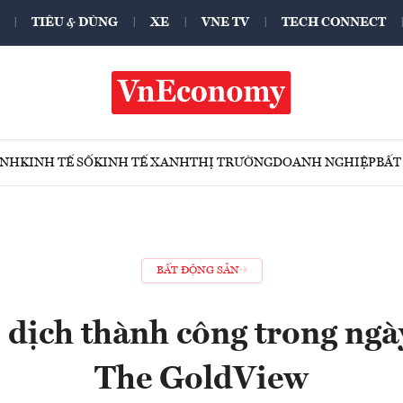
TIÊU & DÙNG
XE
VNE TV
TECH CONNECT
ÍNH
KINH TẾ SỐ
KINH TẾ XANH
THỊ TRƯỜNG
DOANH NGHIỆP
BẤT
BẤT ĐỘNG SẢN
 dịch thành công trong ng
The GoldView