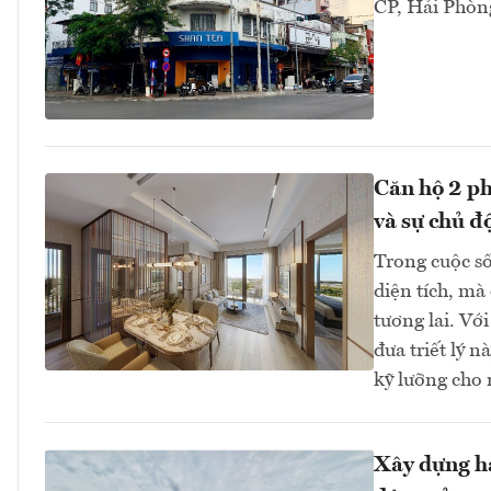
CP, Hải Phòng
Căn hộ 2 ph
và sự chủ đ
Trong cuộc số
diện tích, mà
tương lai. Vớ
đưa triết lý 
kỹ lưỡng cho 
Xây dựng hạ