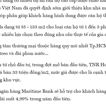
h đang có nhiều dự án căn hộ cao cấp được chào hà
Việt Nam đã quyết định sớm giới thiệu khu nhà m
óp phần giúp khách hàng hình dung được căn hộ th
đa dạng từ 55 - 133 m2 cho loại căn hộ từ 1 đến 3 p
 nhiều lựa chọn theo đúng nhu cầu thực tế của gia 
g tâm thương mại thuộc hàng quy mô nhất Tp.HCM
treo và đài phun nước...
n từ chủ đầu tư, trong đợt mở bán đầu tiên, TNR Ho
á bán 33 triệu đồng/m2, mức giá được cho là cạnh t
g khu vực.
ngân hàng Maritime Bank sẽ hỗ trợ cho khách hàn
lãi suất 4,99% trong năm đầu tiên.