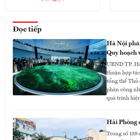
Đọc tiếp
Hà Nội phân
Quy hoạch v
UBND TP. Hà 
thuận hợp tá
tổng thể Thủ
phân công nh
quá trình hiệ
Hải Phòng đ
Trong số 159 