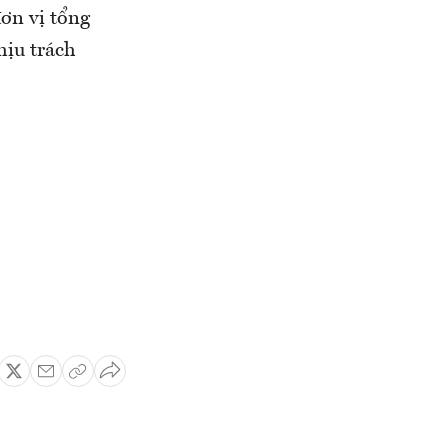
ơn vị tổng
hịu trách