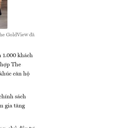
The GoldView đã
n 1.000 khách
 hợp The
 khúc căn hộ
 chính sách
m gia tăng