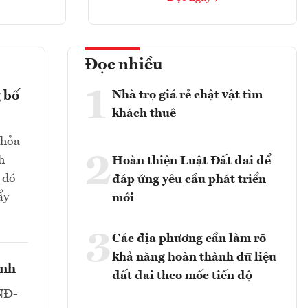
Đọc nhiều
1
Nhà trọ giá rẻ chật vật tìm
 bố
khách thuê
thỏa
2
h
Hoàn thiện Luật Đất đai để
 đó
đáp ứng yêu cầu phát triển
ẩy
mới
3
Các địa phương cần làm rõ
khả năng hoàn thành dữ liệu
anh
đất đai theo mốc tiến độ
/NĐ-