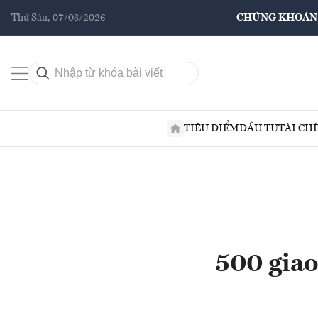
Thứ Sáu, 07/08/2026
CHỨNG KHOÁN
TIÊU ĐIỂM
ĐẦU TƯ
TÀI CH
500 giao