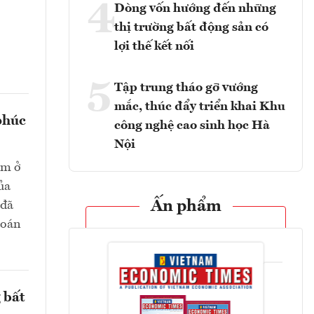
4
Dòng vốn hướng đến những
thị trường bất động sản có
lợi thế kết nối
5
Tập trung tháo gỡ vướng
mắc, thúc đẩy triển khai Khu
phúc
công nghệ cao sinh học Hà
Nội
ằm ở
ủa
Ấn phẩm
 đã
toán
 bất