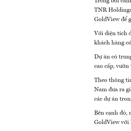
Trong bối cản
TNR Holdings 
GoldView để g
Với diện tích 
khách hàng có
Dự án có trun
cao cấp, vườn 
Theo thông ti
Nam đưa ra gi
các dự án tron
Bên cạnh đó, 
GoldView với 