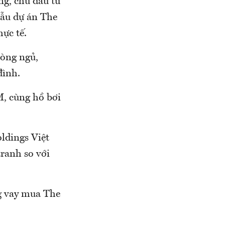
ng, chủ đầu tư
ẫu dự án The
ực tế.
hòng ngủ,
đình.
, cùng hồ bơi
ldings Việt
ranh so với
g vay mua The