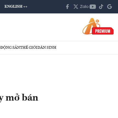
ENGLISH ++
 ĐỘNG SẢN
THẾ GIỚI
DÂN SINH
ày mở bán